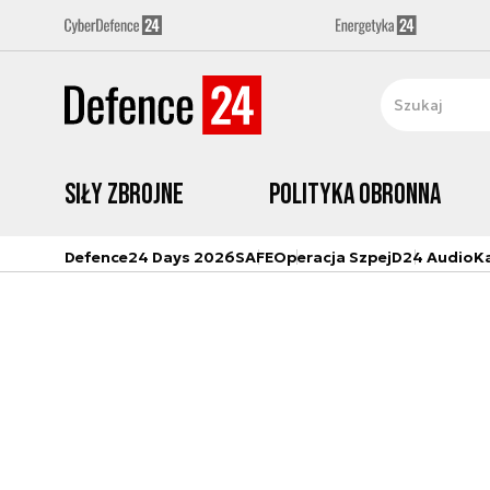
Siły zbrojne
Polityka obronna
Defence24 Days 2026
SAFE
Operacja Szpej
D24 Audio
K