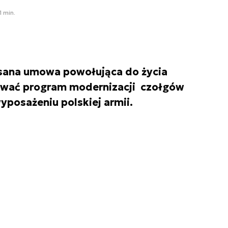
1 min.
pisana umowa powołująca do życia
ować program modernizacji czołgów
posażeniu polskiej armii.