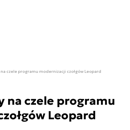
na czele programu modernizacji czołgów Leopard
 na czele programu
 czołgów Leopard