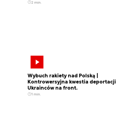
2 min.
Wybuch rakiety nad Polską |
Kontrowersyjna kwestia deportacji
Ukrainców na front.
1 min.