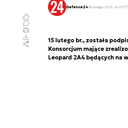
Defence24
18 lutego 2013, 14:07
15 lutego br., została pod
Konsorcjum mające zrealiz
Leopard 2A4 będących na wy