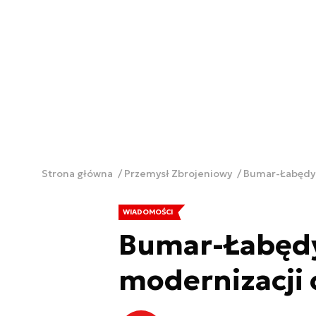
Strona główna
Przemysł Zbrojeniowy
Bumar-Łabędy 
WIADOMOŚCI
Bumar-Łabędy
modernizacji