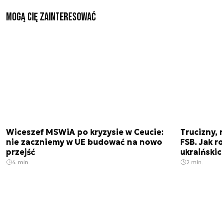
Mogą Cię zainteresować
Wiceszef MSWiA po kryzysie w Ceucie:
Trucizny, 
nie zaczniemy w UE budować na nowo
FSB. Jak r
przejść
ukraiński
4 min.
2 min.