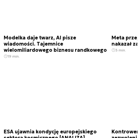
Modelka daje twarz, AI pisze
Meta prze
wiadomości. Tajemnice
nakazał z
wielomiliardowego biznesu randkowego
3 min.
19 min.
ESA ujawnia kondycję europejskiego
Kontrowers
sektora kosmicznego [ANALIZA]
zezwoleni