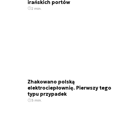
irańskich portów
2 min.
Zhakowano polską
elektrociepłownię. Pierwszy tego
typu przypadek
3 min.