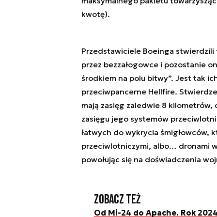
maksymalnego pakietu towarzysząceg
kwotę).
Przedstawiciele Boeinga stwierdzili
przez bezzałogowce i pozostanie on 
środkiem na polu bitwy”. Jest tak i
przeciwpancerne Hellfire. Stwierdzen
mają zasięg zaledwie 8 kilometrów, 
zasięgu jego systemów przeciwlotni
łatwych do wykrycia śmigłowców, k
przeciwlotniczymi, albo… dronami w
powołując się na doświadczenia wojn
Zobacz też
Od Mi-24 do Apache. Rok 202