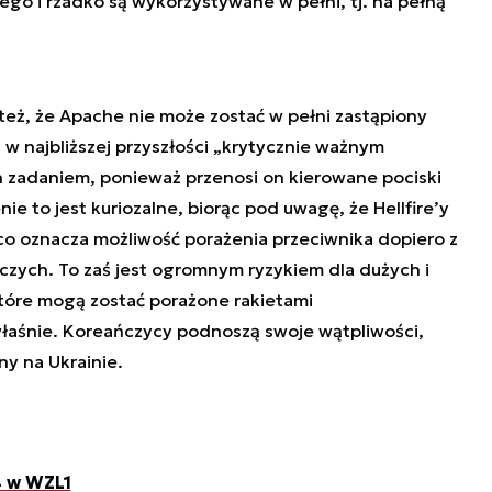
o i rzadko są wykorzystywane w pełni, tj. na pełną
 też, że Apache nie może zostać w pełni zastąpiony
w najbliższej przyszłości „krytycznie ważnym
ch zadaniem, ponieważ przenosi on kierowane pociski
ie to jest kuriozalne, biorąc pod uwagę, że Hellfire’y
co oznacza możliwość porażenia przeciwnika dopiero z
czych. To zaś jest ogromnym ryzykiem dla dużych i
tóre mogą zostać porażone rakietami
łaśnie. Koreańczycy podnoszą swoje wątpliwości,
y na Ukrainie.
4 w WZL1