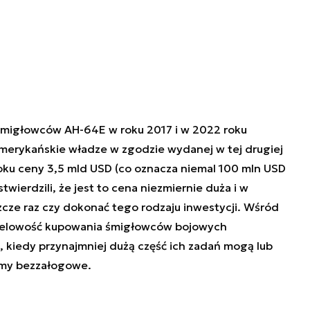
śmigłowców AH-64E w roku 2017 i w 2022 roku
Amerykańskie władze w zgodzie wydanej w tej drugiej
oku ceny 3,5 mld USD (co oznacza niemal 100 mln USD
wierdzili, że jest to cena niezmiernie duża i w
zcze raz czy dokonać tego rodzaju inwestycji. Wśród
 celowość kupowania śmigłowców bojowych
, kiedy przynajmniej dużą część ich zadań mogą lub
emy bezzałogowe.