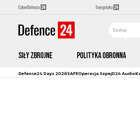
Siły zbrojne
Polityka obronna
Defence24 Days 2026
SAFE
Operacja Szpej
D24 Audio
K