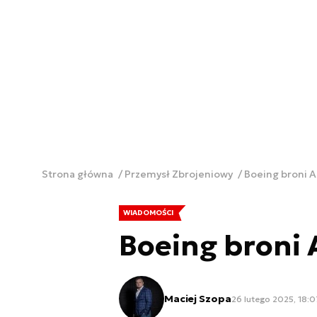
Strona główna
Przemysł Zbrojeniowy
Boeing broni 
WIADOMOŚCI
Boeing broni
Maciej Szopa
26 lutego 2025, 18:0