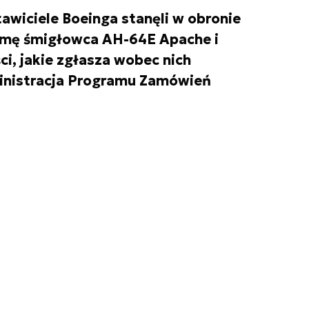
wiciele Boeinga stanęli w obronie
rmę śmigłowca AH-64E Apache i
i, jakie zgłasza wobec nich
nistracja Programu Zamówień