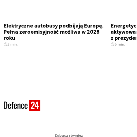
Elektryczne autobusy podbijają Europę.
Energetyc
Pełna zeroemisyjność możliwa w 2028
aktywowany
roku
z prezyde
5 min.
3 min.
Zobacz również