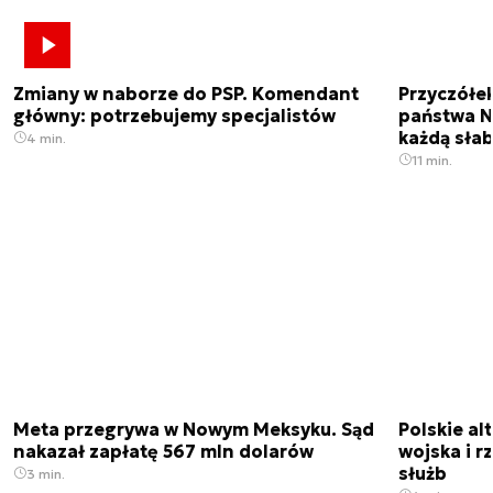
Zmiany w naborze do PSP. Komendant
Przyczółe
główny: potrzebujemy specjalistów
państwa N
każdą sła
4 min.
11 min.
Meta przegrywa w Nowym Meksyku. Sąd
Polskie a
nakazał zapłatę 567 mln dolarów
wojska i r
służb
3 min.