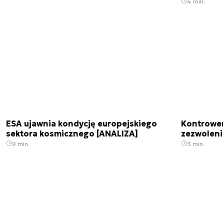
4 min.
ESA ujawnia kondycję europejskiego
Kontrowers
sektora kosmicznego [ANALIZA]
zezwoleni
9 min.
3 min.