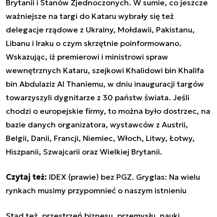
Brytanii i Stanów Zjednoczonych. W sumie, co jeszcze
ważniejsze na targi do Kataru wybrały się też
delegacje rządowe z Ukrainy, Mołdawii, Pakistanu,
Libanu i Iraku o czym skrzętnie poinformowano.
Wskazując, iż premierowi i ministrowi spraw
wewnętrznych Kataru, szejkowi Khalidowi bin Khalifa
bin Abdulaziz Al Thaniemu, w dniu inauguracji targów
towarzyszyli dygnitarze z 30 państw świata. Jeśli
chodzi o europejskie firmy, to można było dostrzec, na
bazie danych organizatora, wystawców z Austrii,
Belgii, Danii, Francji, Niemiec, Włoch, Litwy, Łotwy,
Hiszpanii, Szwajcarii oraz Wielkiej Brytanii.
Czytaj też:
IDEX (prawie) bez PGZ. Gryglas: Na wielu
rynkach musimy przypomnieć o naszym istnieniu
Stąd też, przestrzeń biznesu, przemysłu, nauki