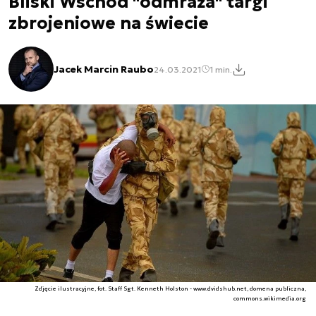
Bliski Wschód "odmraża" targi
zbrojeniowe na świecie
Jacek Marcin Raubo
24.03.2021
1 min.
Zdjęcie ilustracyjne, fot. Staff Sgt. Kenneth Holston - www.dvidshub.net, domena publiczna,
commons.wikimedia.org