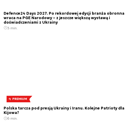
Defence24 Days 2027. Po rekordowej edycji branża obronna
wraca na PGE Narodowy – z jeszcze większą wystawą i
doświadczeniami z Ukrainy
3 min.
PREMIUM
Polska tarcza pod presją Ukrainy i Iranu. Kolejne Patrioty dla
Kijowa?
6 min.