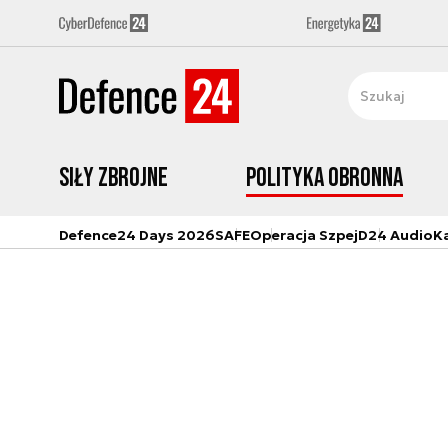
Siły zbrojne
Polityka obronna
Defence24 Days 2026
SAFE
Operacja Szpej
D24 Audio
K