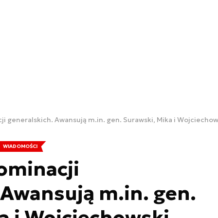
ji generalskich. Awansują m.in. gen. Surawski, Mika i Wojciechow
WIADOMOŚCI
ominacji
 Awansują m.in. gen.
a i Wojciechowski