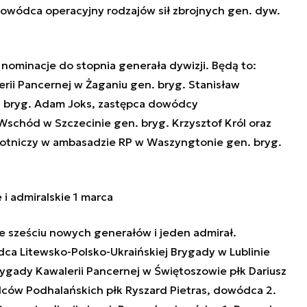
owódca operacyjny rodzajów sił zbrojnych gen. dyw.
nominacje do stopnia generała dywizji. Będą to:
erii Pancernej w Żaganiu gen. bryg. Stanisław
 bryg. Adam Joks, zastępca dowódcy
chód w Szczecinie gen. bryg. Krzysztof Król oraz
 lotniczy w ambasadzie RP w Waszyngtonie gen. bryg.
i admiralskie 1 marca
e sześciu nowych generałów i jeden admirał.
a Litewsko-Polsko-Ukraińskiej Brygady w Lublinie
ygady Kawalerii Pancernej w Świętoszowie płk Dariusz
lców Podhalańskich płk Ryszard Pietras, dowódca 2.