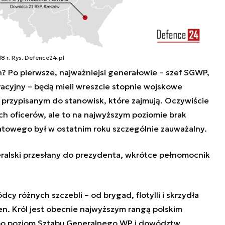
8 r. Rys. Defence24.pl
 Po pierwsze, najważniejsi generałowie – szef SGWP,
cyjny – będą mieli wreszcie stopnie wojskowe
rzypisanym do stanowisk, które zajmują. Oczywiście
 oficerów, ale to na najwyższym poziomie brak
towego był w ostatnim roku szczególnie zauważalny.
ralski przesłany do prezydenta, wkrótce pełnomocnik
dcy różnych szczebli – od brygad, flotylli i skrzydła
gen. Król jest obecnie najwyższym rangą polskim
 po poziom Sztabu Generalnego WP i dowództw