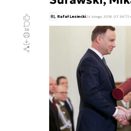
RL
Rafał Lesiecki
24 lutego 2018, 07:36
1 
36