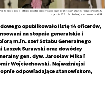
nia generała dywizji odbiera dowódca operacyjny rodzajów sił zbrojnych Sławomir Wojciechowski. 10
stycznia 2017 r. Fot. Andrzej Hrechorowicz / KPRP
dowego opublikowało listę 14 oficerów,
nsowani na stopnie generalskie i
iorą m.in. szef Sztabu Generalnego
ni Leszek Surawski oraz dowódcy
neralny gen. dyw. Jarosław Mika i
omir Wojciechowski. Najważniejsi
topnie odpowiadające stanowiskom,