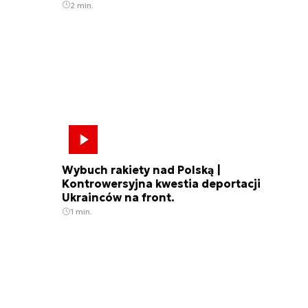
2 min.
Wybuch rakiety nad Polską |
Kontrowersyjna kwestia deportacji
Ukrainców na front.
1 min.