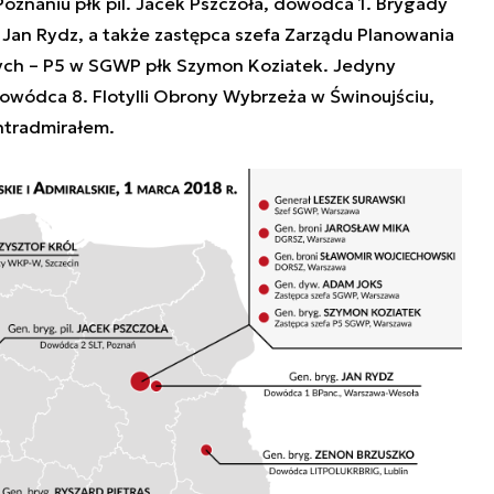
oznaniu płk pil. Jacek Pszczoła, dowódca 1. Brygady
Jan Rydz, a także zastępca szefa Zarządu Planowania
nych – P5 w SGWP płk Szymon Koziatek. Jedyny
owódca 8. Flotylli Obrony Wybrzeża w Świnoujściu,
ntradmirałem.