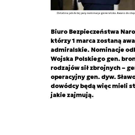
Ostatnia jak do tej pory nominacja generalska. Awans do stop
Biuro Bezpieczeństwa Naro
którzy 1 marca zostaną awa
admiralskie. Nominacje odb
Wojska Polskiego gen. bro
rodzajów sił zbrojnych – ge
operacyjny gen. dyw. Sław
dowódcy będą więc mieli s
jakie zajmują.