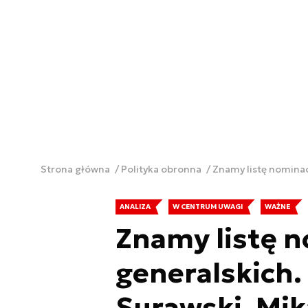
Strona główna
Polityka obronna
Znamy listę nominac
ANALIZA
W CENTRUM UWAGI
WAŻNE
Znamy listę n
generalskich.
Surawski, Mik