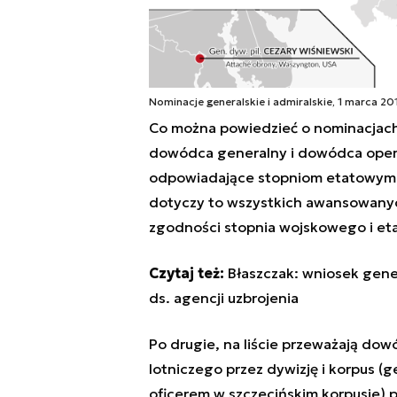
Nominacje generalskie i admiralskie, 1 marca 201
Co można powiedzieć o nominacjach?
dowódca generalny i dowódca opera
odpowiadające stopniom etatowym p
dotyczy to wszystkich awansowanych
zgodności stopnia wojskowego i eta
Czytaj też:
Błaszczak: wniosek gene
ds. agencji uzbrojenia
Po drugie, na liście przeważają dowó
lotniczego przez dywizję i korpus (
oficerem w szczecińskim korpusie)