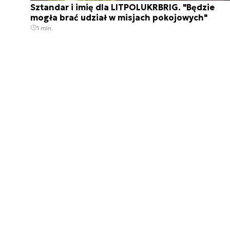
Sztandar i imię dla LITPOLUKRBRIG. "Będzie
mogła brać udział w misjach pokojowych"
1 min.