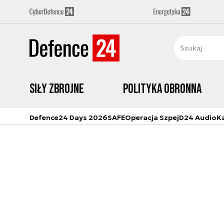
Siły zbrojne
Polityka obronna
Defence24 Days 2026
SAFE
Operacja Szpej
D24 Audio
K