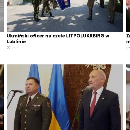
Ukraiński oficer na czele LITPOLUKRBIRG w
Z
Lublinie
m
1 min.