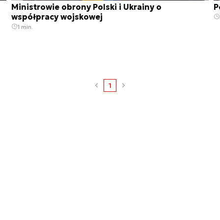
Ministrowie obrony Polski i Ukrainy o
P
współpracy wojskowej
1 min.
1