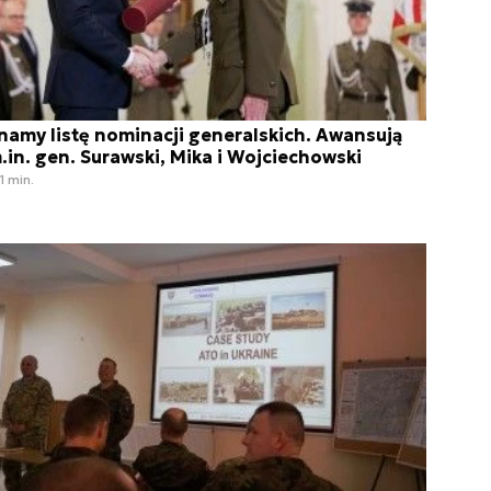
namy listę nominacji generalskich. Awansują
.in. gen. Surawski, Mika i Wojciechowski
1 min.