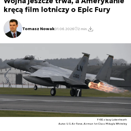
Wojna jeszcze trwa, a Amerykanie
kręcą film lotniczy o Epic Fury
Tomasz Nowak
01.06.2026
2 min.
F-15E z bazy Lakenheath
Autor. U.S. Air Force, Airman 1st Class Mikayla Whiteley