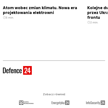
Atom wobec zmian klimatu. Nowa era
Kolejne d
projektowania elektrowni
przez Ukra
frontu
5 min.
2 min.
Zobacz również