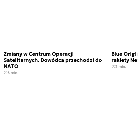
Zmiany w Centrum Operacji
Blue Origi
Satelitarnych. Dowódca przechodzi do
rakiety N
NATO
3 min.
3 min.