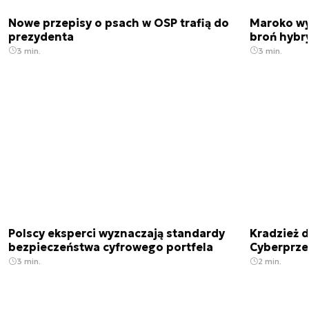
Nowe przepisy o psach w OSP trafią do
Maroko wy
prezydenta
broń hybr
3 min.
3 min.
Polscy eksperci wyznaczają standardy
Kradzież 
bezpieczeństwa cyfrowego portfela
Cyberprze
3 min.
2 min.