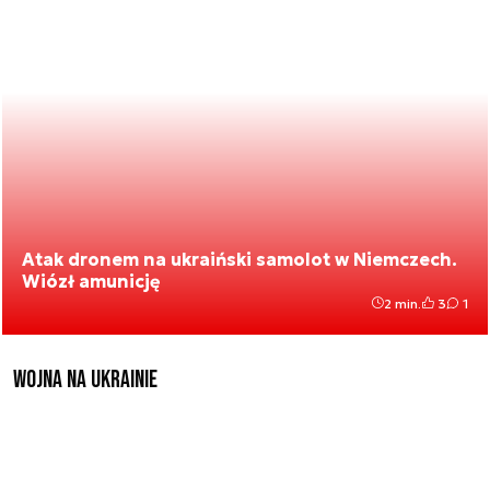
Atak dronem na ukraiński samolot w Niemczech.
Wiózł amunicję
2 min.
3
1
Wojna na Ukrainie