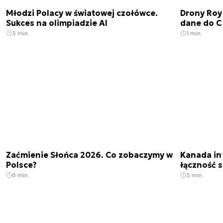
Młodzi Polacy w światowej czołówce.
Drony Roy
Sukces na olimpiadzie AI
dane do C
3 min.
1 min.
Zaćmienie Słońca 2026. Co zobaczymy w
Kanada in
Polsce?
łączność s
6 min.
3 min.