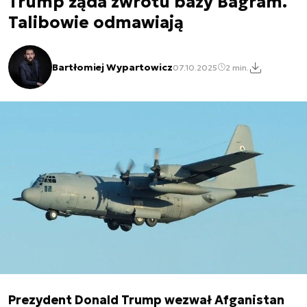
Trump żąda zwrotu bazy Bagram.
Talibowie odmawiają
Bartłomiej Wypartowicz
07.10.2025
2 min.
Prezydent Donald Trump wezwał Afganistan