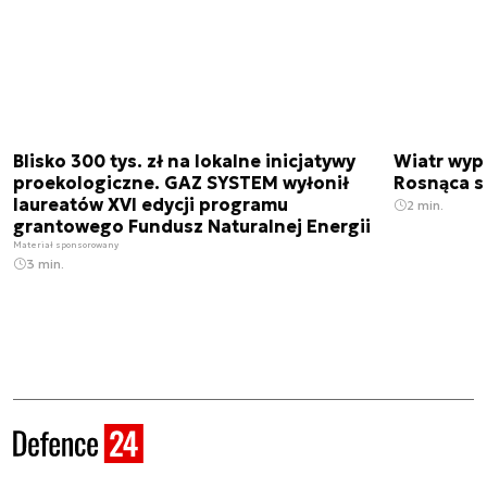
Blisko 300 tys. zł na lokalne inicjatywy
Wiatr wypi
proekologiczne. GAZ SYSTEM wyłonił
Rosnąca s
laureatów XVI edycji programu
2 min.
grantowego Fundusz Naturalnej Energii
Materiał sponsorowany
3 min.