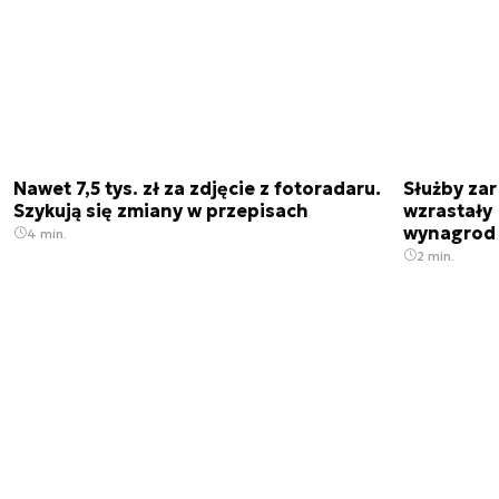
Nawet 7,5 tys. zł za zdjęcie z fotoradaru.
Służby zar
Szykują się zmiany w przepisach
wzrastały 
wynagrod
4 min.
2 min.