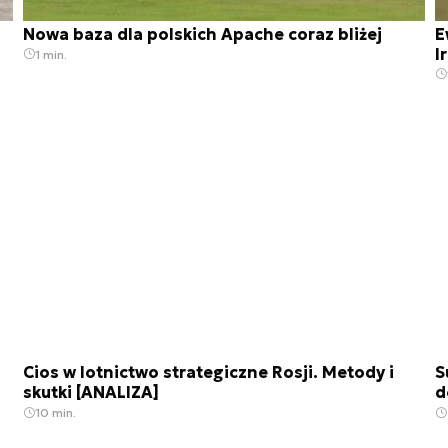
Nowa baza dla polskich Apache coraz bliżej
E
I
1 min.
Cios w lotnictwo strategiczne Rosji. Metody i
S
skutki [ANALIZA]
d
10 min.