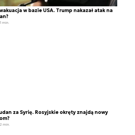
wakuacja w bazie USA. Trump nakazał atak na
ran?
1 min.
udan za Syrię. Rosyjskie okręty znajdą nowy
om?
2 min.