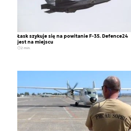
Łask szykuje się na powitanie F-35. Defence24
jest na miejscu
2 min.