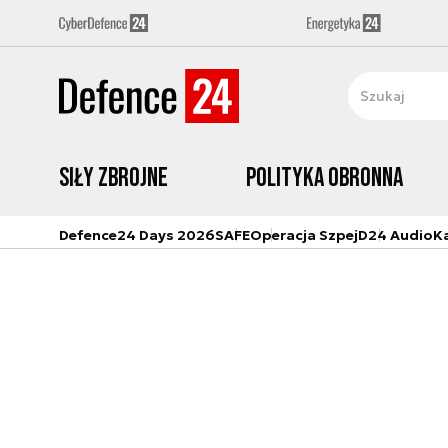
Siły zbrojne
Polityka obronna
Defence24 Days 2026
SAFE
Operacja Szpej
D24 Audio
K