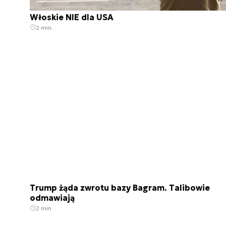
Włoskie NIE dla USA
2 min.
Trump żąda zwrotu bazy Bagram. Talibowie
odmawiają
2 min.