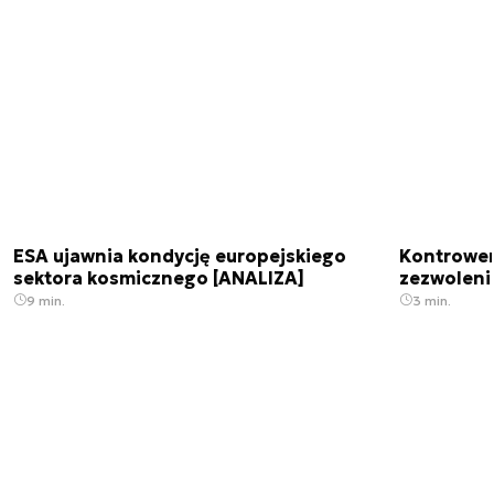
ESA ujawnia kondycję europejskiego
Kontrowers
sektora kosmicznego [ANALIZA]
zezwoleni
9 min.
3 min.