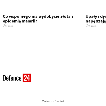
Co wspólnego ma wydobycie złota z
Upały i dy
epidemią malarii?
napędzają
5 min.
3 min.
Zobacz również