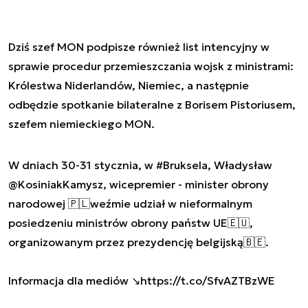
Dziś szef MON podpisze również list intencyjny w
sprawie procedur przemieszczania wojsk z ministrami:
Królestwa Niderlandów, Niemiec, a następnie
odbędzie spotkanie bilateralne z Borisem Pistoriusem,
szefem niemieckiego MON.
W dniach 30-31 stycznia, w
#Bruksela
, Władysław
@KosiniakKamysz
, wicepremier - minister obrony
narodowej 🇵🇱weźmie udział w nieformalnym
posiedzeniu ministrów obrony państw UE🇪🇺,
organizowanym przez prezydencję belgijską🇧🇪.
Informacja dla mediów ↘️
https://t.co/SfvAZTBzWE