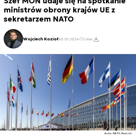
Szef MON udaje się na spotkanie
ministrów obrony krajów UE z
sekretarzem NATO
Wojciech Kozioł
30.01.2024
2 min.
Autor. NATO, Nato.int