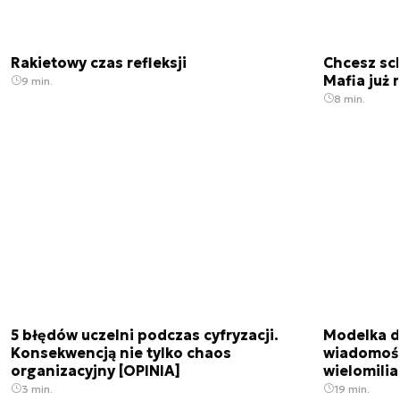
Rakietowy czas refleksji
Chcesz sc
Mafia już 
9 min.
8 min.
5 błędów uczelni podczas cyfryzacji.
Modelka da
Konsekwencją nie tylko chaos
wiadomośc
organizacyjny [OPINIA]
wielomili
3 min.
19 min.