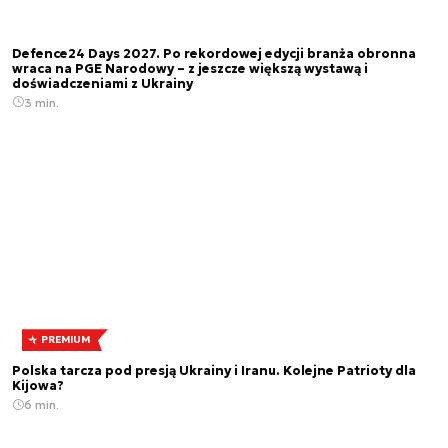
Defence24 Days 2027. Po rekordowej edycji branża obronna
wraca na PGE Narodowy – z jeszcze większą wystawą i
doświadczeniami z Ukrainy
3 min.
PREMIUM
Polska tarcza pod presją Ukrainy i Iranu. Kolejne Patrioty dla
Kijowa?
6 min.