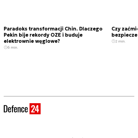
Paradoks transformacji Chin. Dlaczego
Czy zaćmi
Pekin bije rekordy OZE i buduje
bezpiecze
elektrownie węglowe?
2 min.
6 min.