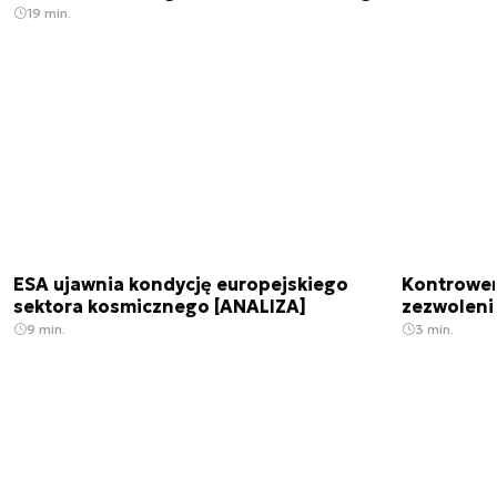
19 min.
ESA ujawnia kondycję europejskiego
Kontrowers
sektora kosmicznego [ANALIZA]
zezwoleni
9 min.
3 min.