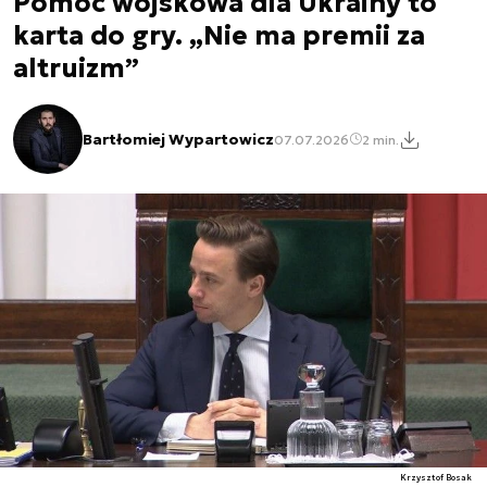
Pomoc wojskowa dla Ukrainy to
karta do gry. „Nie ma premii za
altruizm”
Bartłomiej Wypartowicz
07.07.2026
2 min.
Krzysztof Bosak