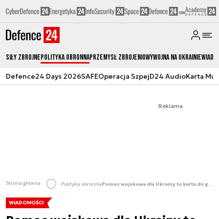
Siły zbrojne
Polityka obronna
Przemysł Zbrojeniowy
Wojna na Ukrainie
Wiado
Defence24 Days 2026
SAFE
Operacja Szpej
D24 Audio
Karta Mu
Reklama
Strona główna
Polityka obronna
Pomoc wojskowa dla Ukrainy to karta do gry. „Nie ma premii za altruizm”
WIADOMOŚCI