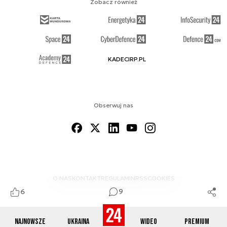
Zobacz również
KADECIRP.PL
Obserwuj nas
O NAS
KONTAKT
REGULAMIN
RSS
COOKIES
6
9
Najnowsze
Ukraina
Wideo
Premium
© 2012-2026 DEFENCE24