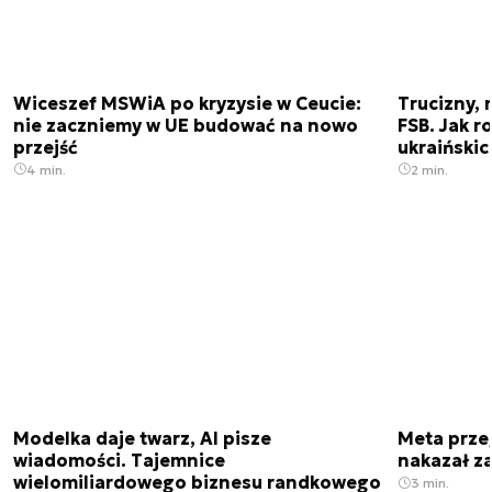
Wiceszef MSWiA po kryzysie w Ceucie:
Trucizny, 
nie zaczniemy w UE budować na nowo
FSB. Jak r
przejść
ukraiński
4 min.
2 min.
Modelka daje twarz, AI pisze
Meta prze
wiadomości. Tajemnice
nakazał z
wielomiliardowego biznesu randkowego
3 min.