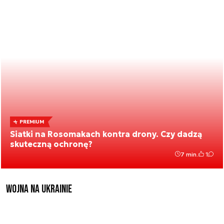
PREMIUM
Siatki na Rosomakach kontra drony. Czy dadzą
skuteczną ochronę?
7 min.
1
Wojna na Ukrainie