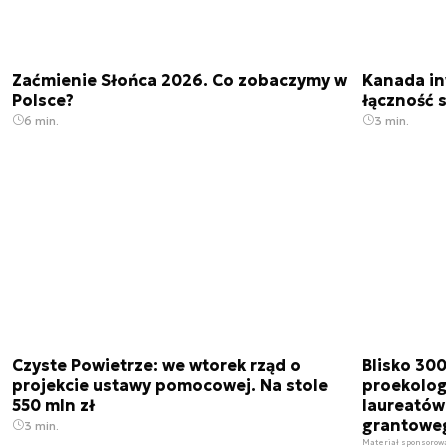
Zaćmienie Słońca 2026. Co zobaczymy w
Kanada in
Polsce?
łączność s
6 min.
3 min.
Czyste Powietrze: we wtorek rząd o
Blisko 300
projekcie ustawy pomocowej. Na stole
proekolog
550 mln zł
laureatów
grantoweg
3 min.
Materiał sponsorow