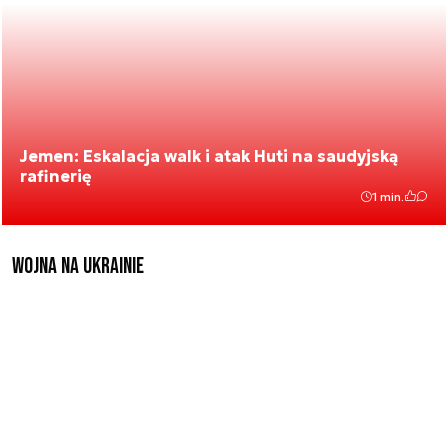
Jemen: Eskalacja walk i atak Huti na saudyjską
rafinerię
1 min.
Wojna na Ukrainie