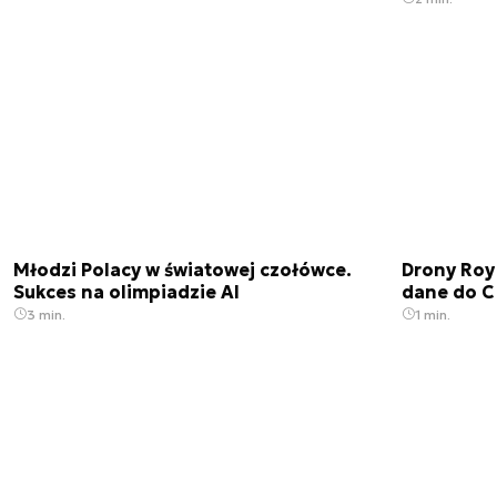
Młodzi Polacy w światowej czołówce.
Drony Roy
Sukces na olimpiadzie AI
dane do C
3 min.
1 min.