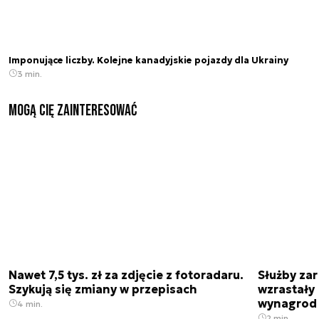
Imponujące liczby. Kolejne kanadyjskie pojazdy dla Ukrainy
3 min.
Mogą Cię zainteresować
Nawet 7,5 tys. zł za zdjęcie z fotoradaru.
Służby zar
Szykują się zmiany w przepisach
wzrastały 
wynagrod
4 min.
2 min.