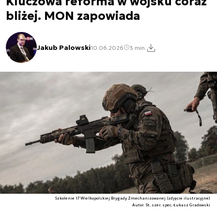
Kluczowa reforma w wojsku coraz
bliżej. MON zapowiada
Jakub Palowski
10.06.2026
3 min.
Szkolenie 17 Wielkopolskiej Brygady Zmechanizowanej (zdjęcie ilustracyjne)
Autor. St. szer. spec. Łukasz Gradowski