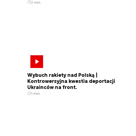
2 min.
Wybuch rakiety nad Polską |
Kontrowersyjna kwestia deportacji
Ukrainców na front.
1 min.