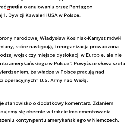
wać
media
o anulowaniu przez Pentagon
 1. Dywizji Kawalerii USA w Polsce.
obrony narodowej Władysław Kosiniak-Kamysz mówił
miany, które następują, i reorganizacja prowadzona
zaj wojsk czy miejsce dyslokacji w Europie, ale nie
ntu amerykańskiego w Polsce”. Powyższe słowa szefa
ierdzeniem, że władze w Polsce pracują nad
ci operacyjnych” U.S. Army nad Wisłą.
woje stanowisko o dodatkowy komentarz. Zdaniem
dujemy się obecnie w trakcie implementowania
jszeniu kontyngentu amerykańskiego w Niemczech.