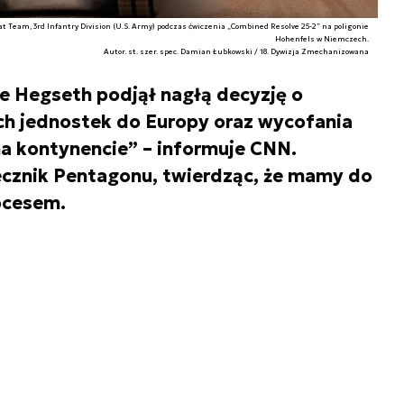
t Team, 3rd Infantry Division (U.S. Army) podczas ćwiczenia „Combined Resolve 25-2” na poligonie
Hohenfels w Niemczech.
Autor. st. szer. spec. Damian Łubkowski / 18. Dywizja Zmechanizowana
e Hegseth podjął nagłą decyzję o
h jednostek do Europy oraz wycofania
na kontynencie” – informuje CNN.
ecznik Pentagonu, twierdząc, że mamy do
ocesem.