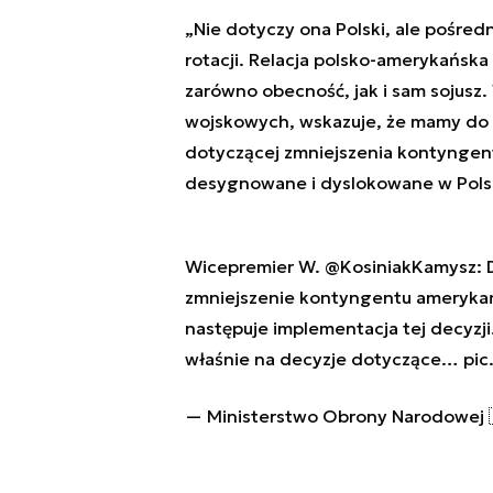
„Nie dotyczy ona Polski, ale pośre
rotacji. Relacja polsko-amerykańska n
zarówno obecność, jak i sam sojusz. 
wojskowych, wskazuje, że mamy do 
dotyczącej zmniejszenia kontyngen
desygnowane i dyslokowane w Polsc
Wicepremier W.
@KosiniakKamysz
:
zmniejszenie kontyngentu amerykańs
następuje implementacja tej decyzji
właśnie na decyzje dotyczące…
pic
— Ministerstwo Obrony Narodowe