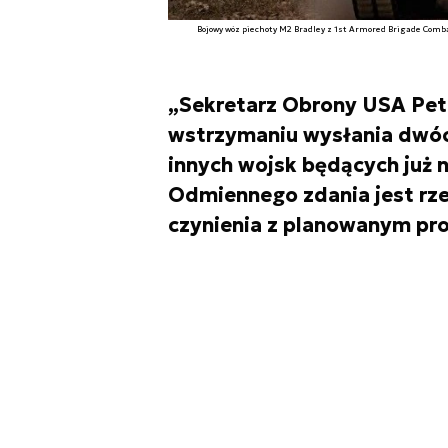
Bojowy wóz piechoty M2 Bradley z 1st Armored Brigade Comba
„Sekretarz Obrony USA Pet
wstrzymaniu wysłania dwóc
innych wojsk będących już 
Odmiennego zdania jest rz
czynienia z planowanym pr