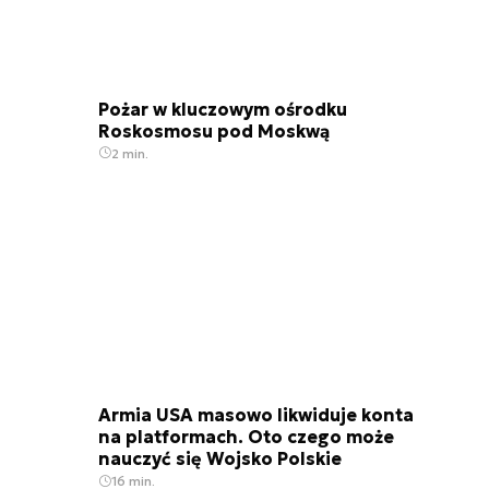
Pożar w kluczowym ośrodku
Roskosmosu pod Moskwą
2 min.
Armia USA masowo likwiduje konta
na platformach. Oto czego może
nauczyć się Wojsko Polskie
16 min.