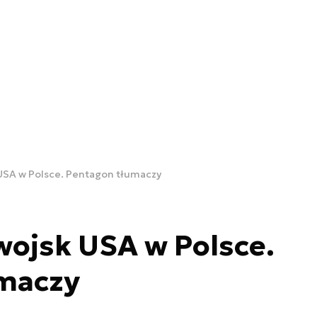
USA w Polsce. Pentagon tłumaczy
ojsk USA w Polsce.
maczy