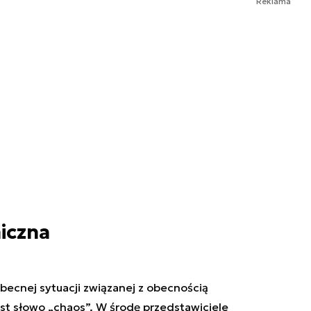
Reklama
iczna
becnej sytuacji związanej z obecnością
st słowo „chaos”. W środę przedstawiciele