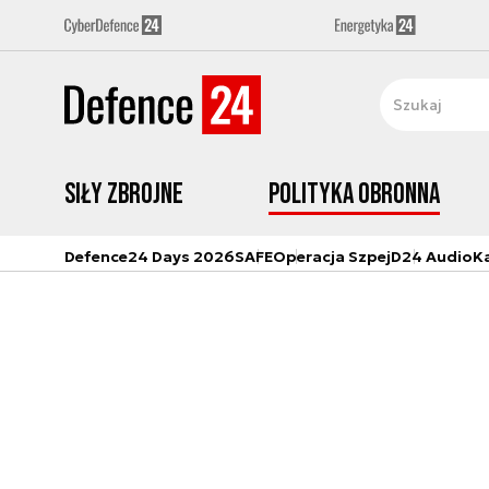
Siły zbrojne
Polityka obronna
Defence24 Days 2026
SAFE
Operacja Szpej
D24 Audio
K