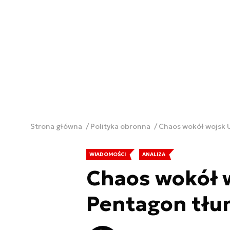
Strona główna
Polityka obronna
Chaos wokół wojsk 
WIADOMOŚCI
ANALIZA
Chaos wokół w
Pentagon tłu