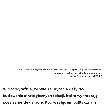
Minister Spraw Zagranicznych RP Radosław Sikorski spotkał się z Sekretarzem ds.
Zagranicznych Davidem Lindonem Lammy’m.
Autor. Sebastian Indra/MSZ RP
Widać wyraźnie, że Wielka Brytania dąży do
budowania strategicznych relacji, które wykraczają
poza same deklaracje. Pod względem politycznym i