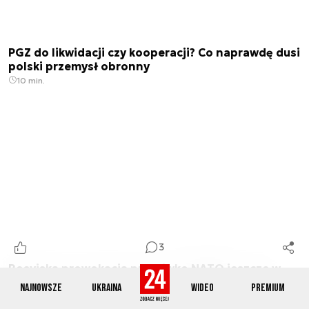
PGZ do likwidacji czy kooperacji? Co naprawdę dusi
polski przemysł obronny
10 min.
3
Rosyjska prowokacja przeciwko NATO jeszcze w
trakcie wojny? Ostrzeżenie z USA
Najnowsze
Ukraina
Wideo
Premium
3 min.