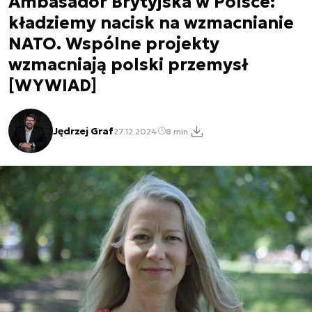
Ambasador Brytyjska w Polsce:
kładziemy nacisk na wzmacnianie
NATO. Wspólne projekty
wzmacniają polski przemysł
[WYWIAD]
Jędrzej Graf
27.12.2024
8 min.