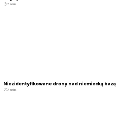
2 min.
Niezidentyfikowane drony nad niemiecką bazą
2 min.