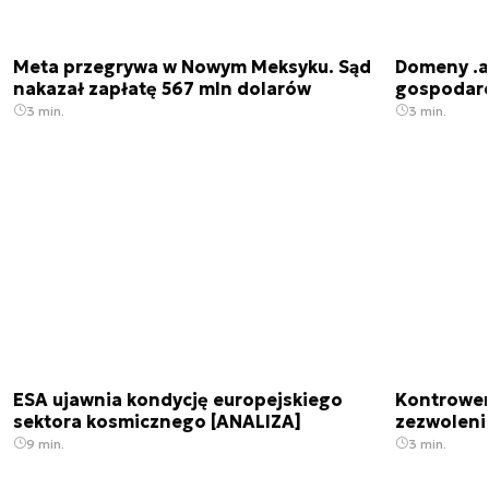
Meta przegrywa w Nowym Meksyku. Sąd
Domeny .ai
nakazał zapłatę 567 mln dolarów
gospodarek
3 min.
3 min.
ESA ujawnia kondycję europejskiego
Kontrowers
sektora kosmicznego [ANALIZA]
zezwoleni
9 min.
3 min.