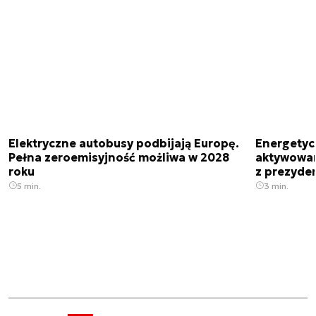
Elektryczne autobusy podbijają Europę.
Energetyc
Pełna zeroemisyjność możliwa w 2028
aktywowany
roku
z prezyde
5 min.
3 min.