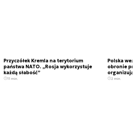
Przyczółek Kremla na terytorium
Polska we
państwa NATO. „Rosja wykorzystuje
obronie p
każdą słabość”
organizuj
11 min.
2 min.