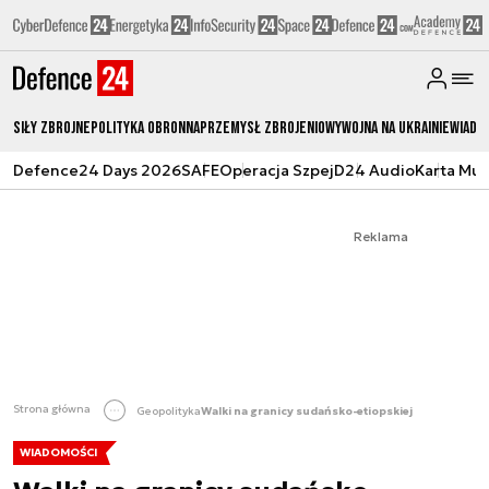
Siły zbrojne
Polityka obronna
Przemysł Zbrojeniowy
Wojna na Ukrainie
Wiado
Defence24 Days 2026
SAFE
Operacja Szpej
D24 Audio
Karta Mu
Reklama
Strona główna
Geopolityka
Walki na granicy sudańsko-etiopskiej
WIADOMOŚCI