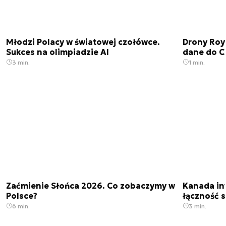
Młodzi Polacy w światowej czołówce.
Drony Roy
Sukces na olimpiadzie AI
dane do C
3 min.
1 min.
Zaćmienie Słońca 2026. Co zobaczymy w
Kanada in
Polsce?
łączność s
6 min.
3 min.