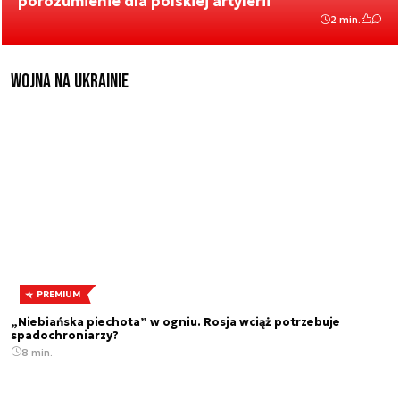
porozumienie dla polskiej artylerii
2 min.
Wojna na Ukrainie
PREMIUM
„Niebiańska piechota” w ogniu. Rosja wciąż potrzebuje
spadochroniarzy?
8 min.