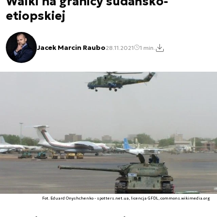
Walki na granicy sudańsko-
etiopskiej
Jacek Marcin Raubo
28.11.2021
1 min.
Fot. Eduard Onyshchenko - spotters.net.ua, licencja GFDL, commons.wikimedia.org