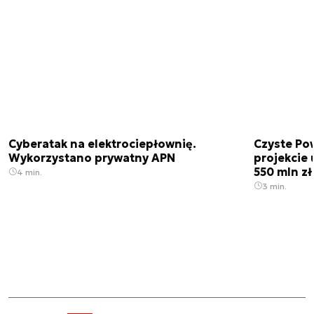
Cyberatak na elektrociepłownię.
Czyste Pow
Wykorzystano prywatny APN
projekcie
550 mln zł
4 min.
3 min.