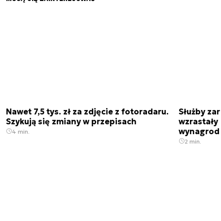
Nawet 7,5 tys. zł za zdjęcie z fotoradaru.
Służby zar
Szykują się zmiany w przepisach
wzrastały 
wynagrod
4 min.
2 min.