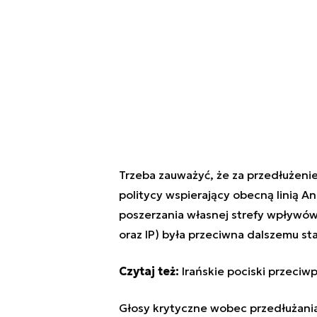
Trzeba zauważyć, że za przedłużeni
politycy wspierający obecną linią A
poszerzania własnej strefy wpływów 
oraz IP) była przeciwna dalszemu st
Czytaj też:
Irańskie pociski przeciw
Głosy krytyczne wobec przedłużania