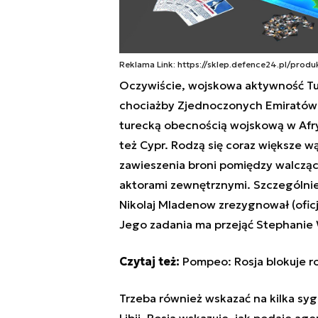
Reklama Link: https://sklep.defence24.pl/produkt
Oczywiście, wojskowa aktywność Turc
chociażby Zjednoczonych Emiratów 
turecką obecnością wojskową w Afry
też Cypr. Rodzą się coraz większe w
zawieszenia broni pomiędzy walczący
aktorami zewnętrznymi. Szczególni
Nikolaj Mladenow zrezygnował (oficja
Jego zadania ma przejąć Stephanie 
Czytaj też:
Pompeo: Rosja blokuje r
Trzeba również wskazać na kilka s