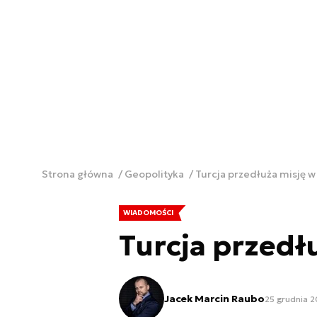
Strona główna
Geopolityka
Turcja przedłuża misję w 
WIADOMOŚCI
Turcja przedłu
Jacek Marcin Raubo
25 grudnia 