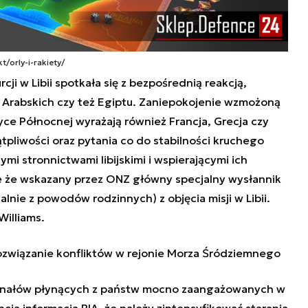
/orly-i-rakiety/
ji w Libii spotkała się z bezpośrednią reakcją,
Arabskich czy też Egiptu. Zaniepokojenie wzmożoną
ce Północnej wyrażają również Francja, Grecja czy
ątpliwości oraz pytania co do stabilności kruchego
mi stronnictwami libijskimi i wspierającymi ich
e że wskazany przez ONZ główny specjalny wysłannik
lnie z powodów rodzinnych) z objęcia misji w Libii.
Williams.
ozwiązanie konfliktów w rejonie Morza Śródziemnego
ygnałów płynących z państw mocno zaangażowanych w