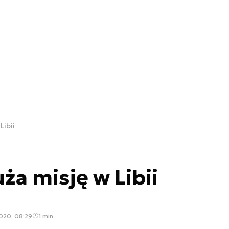
Libii
ża misję w Libii
2020, 08:29
1 min.