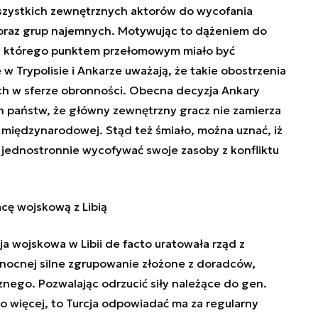
wszystkich zewnętrznych aktorów do wycofania
oraz grup najemnych. Motywując to dążeniem do
, którego punktem przełomowym miało być
w Trypolisie i Ankarze uważają, że takie obostrzenia
ych w sferze obronności. Obecna decyzja Ankary
h państw, że główny zewnętrzny gracz nie zamierza
międzynarodowej. Stąd też śmiało, można uznać, iż
 jednostronnie wycofywać swoje zasoby z konfliktu
cę wojskową z Libią
a wojskowa w Libii de facto uratowała rząd z
Północnej silne zgrupowanie złożone z doradców,
nego. Pozwalając odrzucić siły należące do gen.
Co więcej, to Turcja odpowiadać ma za regularny