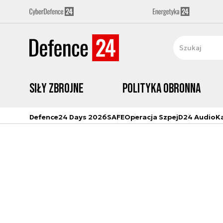
Siły zbrojne
Polityka obronna
Defence24 Days 2026
SAFE
Operacja Szpej
D24 Audio
K