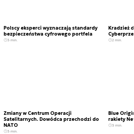
Polscy eksperci wyznaczają standardy
Kradzież 
bezpieczeństwa cyfrowego portfela
Cyberprze
3 min.
2 min.
Zmiany w Centrum Operacji
Blue Origi
Satelitarnych. Dowódca przechodzi do
rakiety N
NATO
3 min.
3 min.