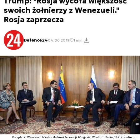
Trump: "Rosja wycofa większość
swoich żołnierzy z Wenezueli."
Rosja zaprzecza
Defence24
04.06.2019
1 min.
Prezydenci Wenezueli Nicolas Maduro i Federacji ROsyjskiej Władimir Putin / Fot. Kremlin.ru