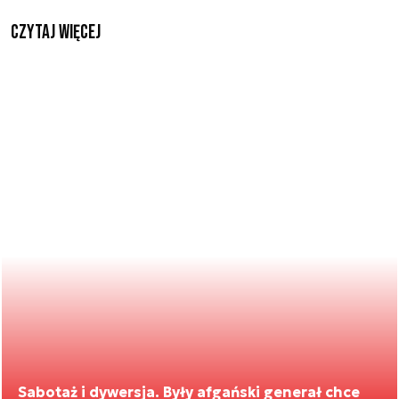
czytaj więcej
Sabotaż i dywersja. Były afgański generał chce