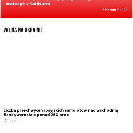
walczyć z talibami
9 min.
2
Wojna na Ukrainie
Liczba przechwyceń rosyjskich samolotów nad wschodnią
flanką wzrosła o ponad 250 proc
1 min.