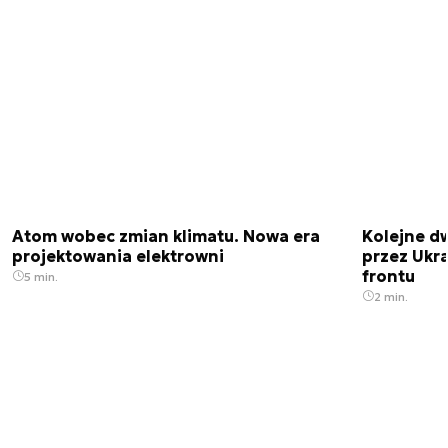
Atom wobec zmian klimatu. Nowa era
Kolejne d
projektowania elektrowni
przez Ukra
frontu
5 min.
2 min.