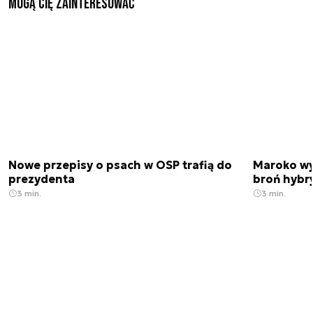
Mogą Cię zainteresować
Nowe przepisy o psach w OSP trafią do
Maroko wy
prezydenta
broń hybr
3 min.
3 min.