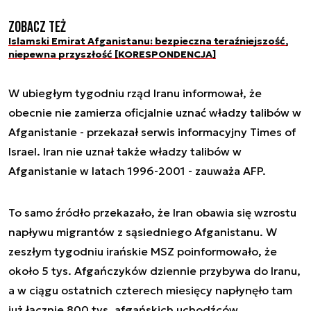
Zobacz też
Islamski Emirat Afganistanu: bezpieczna teraźniejszość,
niepewna przyszłość [KORESPONDENCJA]
W ubiegłym tygodniu rząd Iranu informował, że
obecnie nie zamierza oficjalnie uznać władzy talibów w
Afganistanie - przekazał serwis informacyjny Times of
Israel. Iran nie uznał także władzy talibów w
Afganistanie w latach 1996-2001 - zauważa AFP.
To samo źródło przekazało, że Iran obawia się wzrostu
napływu migrantów z sąsiedniego Afganistanu. W
zeszłym tygodniu irańskie MSZ poinformowało, że
około 5 tys. Afgańczyków dziennie przybywa do Iranu,
a w ciągu ostatnich czterech miesięcy napłynęło tam
już łącznie 800 tys. afgańskich uchodźców.