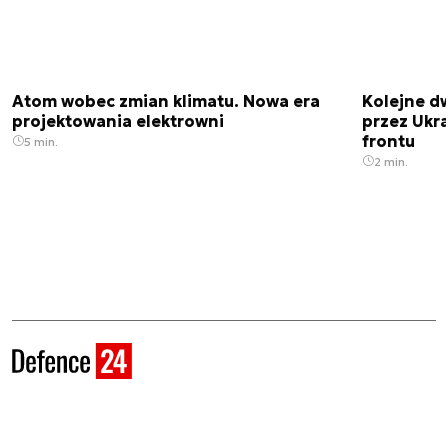
Atom wobec zmian klimatu. Nowa era
Kolejne d
projektowania elektrowni
przez Ukra
frontu
5 min.
2 min.