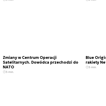
Zmiany w Centrum Operacji
Blue Origi
Satelitarnych. Dowódca przechodzi do
rakiety N
NATO
3 min.
3 min.