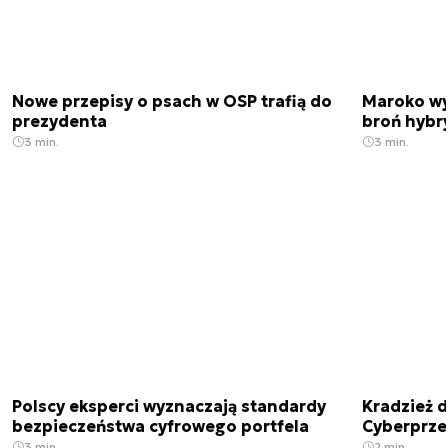
Nowe przepisy o psach w OSP trafią do
Maroko wy
prezydenta
broń hybr
3 min.
3 min.
Polscy eksperci wyznaczają standardy
Kradzież 
bezpieczeństwa cyfrowego portfela
Cyberprze
3 min.
2 min.