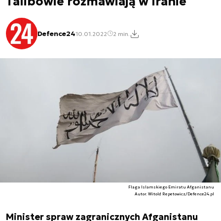
Talibowie rozmawiają w Iranie
Defence24
10.01.2022
2 min.
Flaga Islamskiego Emiratu Afganistanu
Autor. Witold Repetowicz/Defence24.pl
Minister spraw zagranicznych Afganistanu