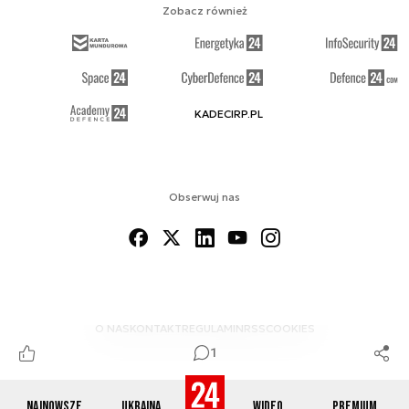
Zobacz również
KADECIRP.PL
Obserwuj nas
O NAS
KONTAKT
REGULAMIN
RSS
COOKIES
1
Najnowsze
Ukraina
Wideo
Premium