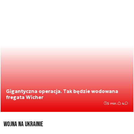
Gigantyczna operacja. Tak będzie wodowana
fregata Wicher
5 min.
4
Wojna na Ukrainie