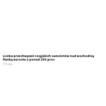
Liczba przechwyceń rosyjskich samolotów nad wschodnią
flanką wzrosła o ponad 250 proc
1 min.