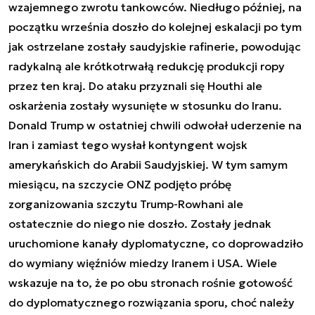
wzajemnego zwrotu tankowców. Niedługo później, na
początku września doszło do kolejnej eskalacji po tym
jak ostrzelane zostały saudyjskie rafinerie, powodując
radykalną ale krótkotrwałą redukcję produkcji ropy
przez ten kraj. Do ataku przyznali się Houthi ale
oskarżenia zostały wysunięte w stosunku do Iranu.
Donald Trump w ostatniej chwili odwołał uderzenie na
Iran i zamiast tego wysłał kontyngent wojsk
amerykańskich do Arabii Saudyjskiej. W tym samym
miesiącu, na szczycie ONZ podjęto próbę
zorganizowania szczytu Trump-Rowhani ale
ostatecznie do niego nie doszło. Zostały jednak
uruchomione kanały dyplomatyczne, co doprowadziło
do wymiany więźniów miedzy Iranem i USA. Wiele
wskazuje na to, że po obu stronach rośnie gotowość
do dyplomatycznego rozwiązania sporu, choć należy