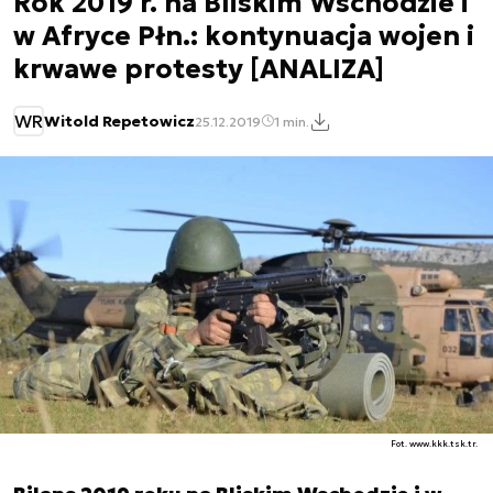
Rok 2019 r. na Bliskim Wschodzie i
w Afryce Płn.: kontynuacja wojen i
krwawe protesty [ANALIZA]
WR
Witold Repetowicz
25.12.2019
1 min.
Fot. www.kkk.tsk.tr.