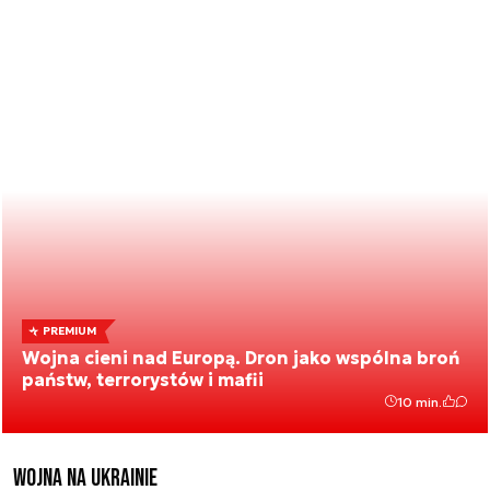
PREMIUM
Wojna cieni nad Europą. Dron jako wspólna broń
państw, terrorystów i mafii
10 min.
Wojna na Ukrainie