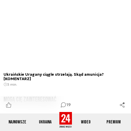
Ukraińskie Uragany ciągle strzelają. Skąd amunicja?
[KOMENTARZ]
3 min.
Mogą Cię zainteresować
19
Najnowsze
Ukraina
Wideo
Premium