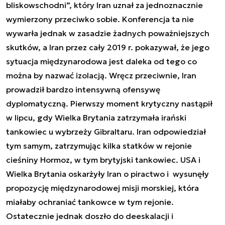
bliskowschodni”, który Iran uznał za jednoznacznie
wymierzony przeciwko sobie. Konferencja ta nie
wywarła jednak w zasadzie żadnych poważniejszych
skutków, a Iran przez cały 2019 r. pokazywał, że jego
sytuacja międzynarodowa jest daleka od tego co
można by nazwać izolacją. Wręcz przeciwnie, Iran
prowadził bardzo intensywną ofensywę
dyplomatyczną. Pierwszy moment krytyczny nastąpił
w lipcu, gdy Wielka Brytania zatrzymała irański
tankowiec u wybrzeży Gibraltaru. Iran odpowiedział
tym samym, zatrzymując kilka statków w rejonie
cieśniny Hormoz, w tym brytyjski tankowiec. USA i
Wielka Brytania oskarżyły Iran o piractwo i wysunęły
propozycję międzynarodowej misji morskiej, która
miałaby ochraniać tankowce w tym rejonie.
Ostatecznie jednak doszło do deeskalacji i