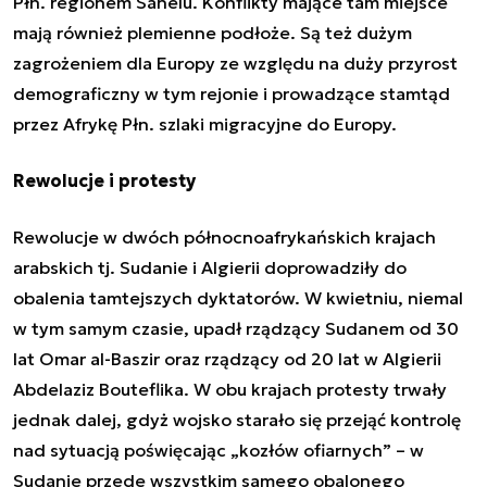
Płn. regionem Sahelu. Konflikty mające tam miejsce
mają również plemienne podłoże. Są też dużym
zagrożeniem dla Europy ze względu na duży przyrost
demograficzny w tym rejonie i prowadzące stamtąd
przez Afrykę Płn. szlaki migracyjne do Europy.
Rewolucje i protesty
Rewolucje w dwóch północnoafrykańskich krajach
arabskich tj. Sudanie i Algierii doprowadziły do
obalenia tamtejszych dyktatorów. W kwietniu, niemal
w tym samym czasie, upadł rządzący Sudanem od 30
lat Omar al-Baszir oraz rządzący od 20 lat w Algierii
Abdelaziz Bouteflika. W obu krajach protesty trwały
jednak dalej, gdyż wojsko starało się przejąć kontrolę
nad sytuacją poświęcając „kozłów ofiarnych” – w
Sudanie przede wszystkim samego obalonego