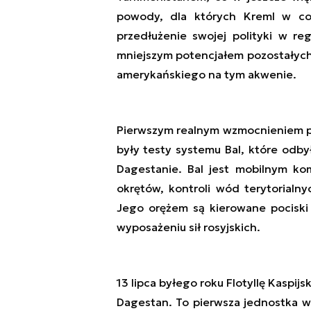
powody, dla których Kreml w cor
przedłużenie swojej polityki w re
mniejszym potencjałem pozostałych 
amerykańskiego na tym akwenie.
Pierwszym realnym wzmocnieniem pote
były testy systemu Bal, które odby
Dagestanie. Bal jest mobilnym k
okrętów, kontroli wód terytorialn
Jego orężem są kierowane pociski 
wyposażeniu sił rosyjskich.
13 lipca byłego roku Flotyllę Kaspi
Dagestan. To pierwsza jednostka 