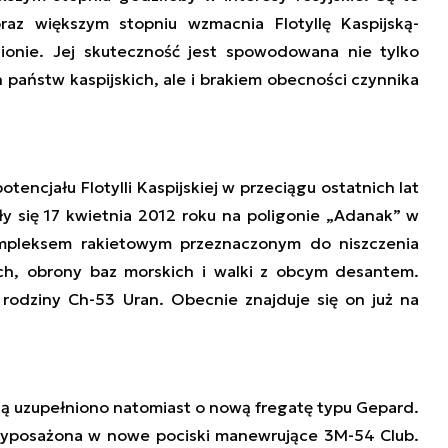
az większym stopniu wzmacnia Flotyllę Kaspijską-
gionie. Jej skuteczność jest spowodowana nie tylko
państw kaspijskich, ale i brakiem obecności czynnika
ncjału Flotylli Kaspijskiej w przeciągu ostatnich lat
ły się 17 kwietnia 2012 roku na poligonie „Adanak” w
ompleksem rakietowym przeznaczonym do niszczenia
ych, obrony baz morskich i walki z obcym desantem.
rodziny Ch-53 Uran. Obecnie znajduje się on już na
jską uzupełniono natomiast o nową fregatę typu Gepard.
wyposażona w nowe pociski manewrujące 3M-54 Club.