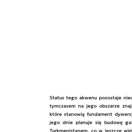
Status tego akwenu pozostaje nie
tymczasem na jego obszarze znaj
które stanowią fundament dywersyf
jego dnie planuje się budowę gaz
Turkmenistanem, co w jeszcze więk