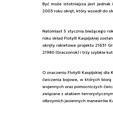
Być może istotniejsza jest jednak 
2003 roku okręt, który wszedł do s
Natomiast 5 stycznia bieżącego ro
roku skład Flotylli Kaspijskiej zosta
okręty rakietowe projektu 21631 Gr
21980 (Graczonok) i trzy szybkie kut
O znaczeniu Flotylli Kaspijskiej dla
ćwiczenia bojowe, w których biorą 
wojennych oraz pomocniczych ćwic
związane z atakiem terrorystycznym
olbrzymich jesiennych manewrów Kau