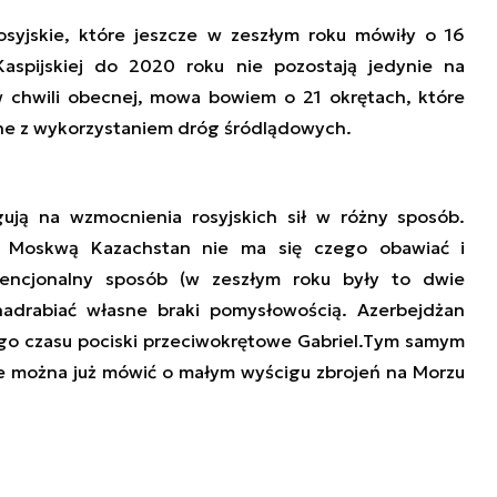
osyjskie, które jeszcze w zeszłym roku mówiły o 16
Kaspijskiej do 2020 roku nie pozostają jedynie na
 w chwili obecnej, mowa bowiem o 21 okrętach, które
e z wykorzystaniem dróg śródlądowych.
gują na wzmocnienia rosyjskich sił w różny sposób.
z Moskwą Kazachstan nie ma się czego obawiać i
encjonalny sposób (w zeszłym roku były to dwie
nadrabiać własne braki pomysłowością. Azerbejdżan
ego czasu pociski przeciwokrętowe Gabriel.Tym samym
że można już mówić o małym wyścigu zbrojeń na Morzu