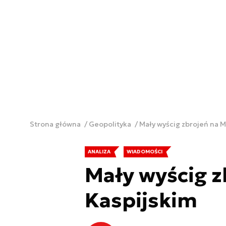
Strona główna
Geopolityka
Mały wyścig zbrojeń na 
ANALIZA
WIADOMOŚCI
Mały wyścig z
Kaspijskim