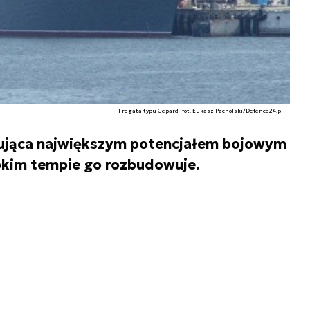
Fregata typu Gepard- fot. Łukasz Pacholski/Defence24.pl
ująca największym potencjałem bojowym
bkim tempie go rozbudowuje.