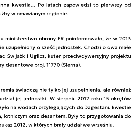
inna kwestia... Po latach zapowiedzi to pierwszy od
łużby w omawianym regionie.
ku ministerstwo obrony FR poinformowało, że w 2013
nie
uzupełniony o sześć jednostek
. Chodzi o dwa małe
ad Swijażk i Uglicz, kuter przeciwdywersyjny projektu
ry desantowe proj. 11770 (Sierna).
 Kremla świadczą nie tylko jej uzupełnienia, ale również
udział jej jednostki. W sierpniu 2012 roku 15 okrętów
zyło na wodach przylegających do Dagestanu kwestie
, lotniczym oraz desantem. Były to przygotowania do
kaz 2012, w których brały udział we wrześniu.