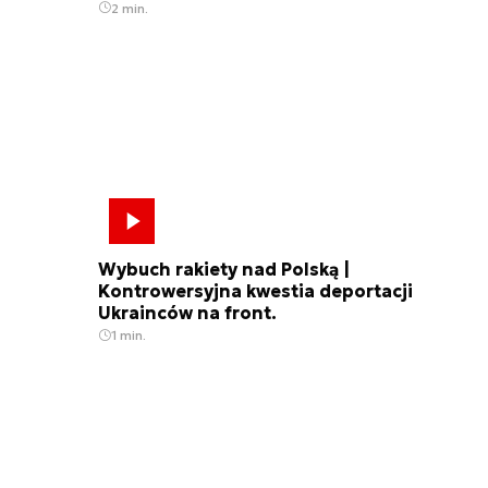
2 min.
Wybuch rakiety nad Polską |
Kontrowersyjna kwestia deportacji
Ukrainców na front.
1 min.