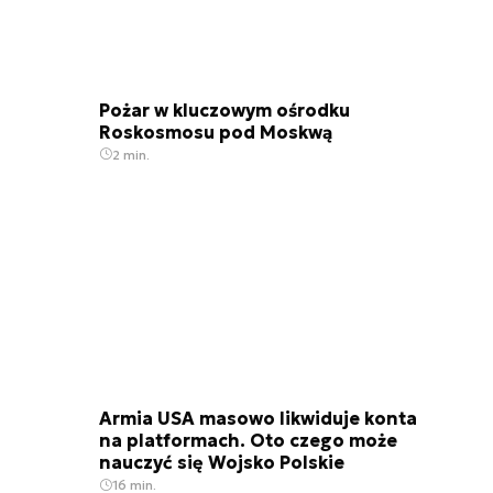
Pożar w kluczowym ośrodku
Roskosmosu pod Moskwą
2 min.
Armia USA masowo likwiduje konta
na platformach. Oto czego może
nauczyć się Wojsko Polskie
16 min.