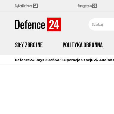
Siły zbrojne
Polityka obronna
Defence24 Days 2026
SAFE
Operacja Szpej
D24 Audio
K