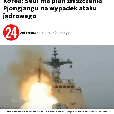
Korea: Seul ma plan zniszczenia
Pjongjangu na wypadek ataku
jądrowego
Defence24
11.09.2016
1 min.
Odpalenie pocisku manewrującego Hyunmoo 3 z pokładu okrętu południowokoreańskiej marynarki