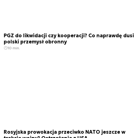
PGZ do likwidacji czy kooperacji? Co naprawdę dusi
polski przemysł obronny
10 min.
Rosyjska prowokacja przeciwko NATO jeszcze w
trakcie wojny? Ostrzeżenie z USA