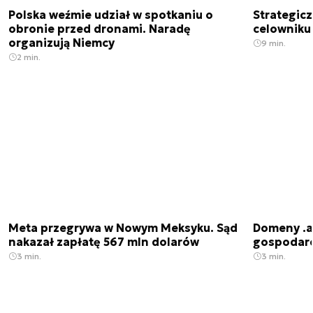
Polska weźmie udział w spotkaniu o
Strategic
obronie przed dronami. Naradę
celowniku 
organizują Niemcy
9 min.
2 min.
Meta przegrywa w Nowym Meksyku. Sąd
Domeny .ai
nakazał zapłatę 567 mln dolarów
gospodarek
3 min.
3 min.