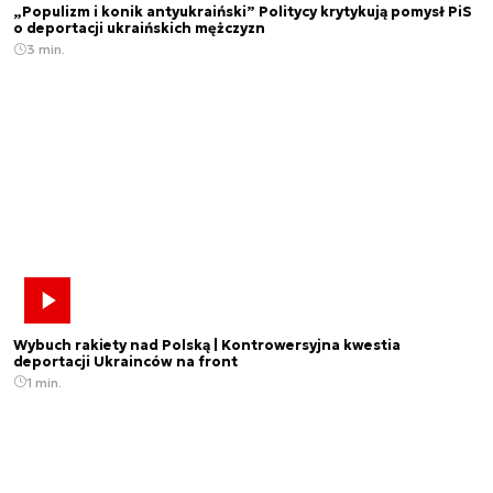
„Populizm i konik antyukraiński” Politycy krytykują pomysł PiS
o deportacji ukraińskich mężczyzn
3 min.
Wybuch rakiety nad Polską | Kontrowersyjna kwestia
deportacji Ukrainców na front
1 min.