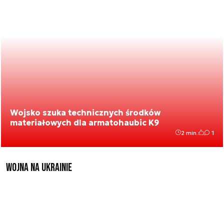
Wojsko szuka technicznych środków
materiałowych dla armatohaubic K9
2 min.
1
Wojna na Ukrainie