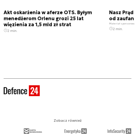
Akt oskarżenia w aferze OTS. Byłym
Nasz Prąd
menedżerom Orlenu grozi 25 lat
od zaufan
więzienia za 1,5 mld zł strat
Materiał sponsorow
2 min.
2 min.
Zobacz również