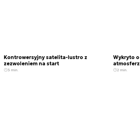
Kontrowersyjny satelita-lustro z
Wykryto o
zezwoleniem na start
atmosfer
3 min.
2 min.