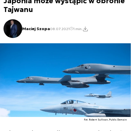
Japonia może wystąpić w obronie
Tajwanu
Maciej Szopa
08.07.2021
1 min.
Fot. Robert Sullivan, Public Domain