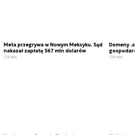
Meta przegrywa w Nowym Meksyku. Sąd
Domeny .ai
nakazał zapłatę 567 mln dolarów
gospodarek
3 min.
3 min.