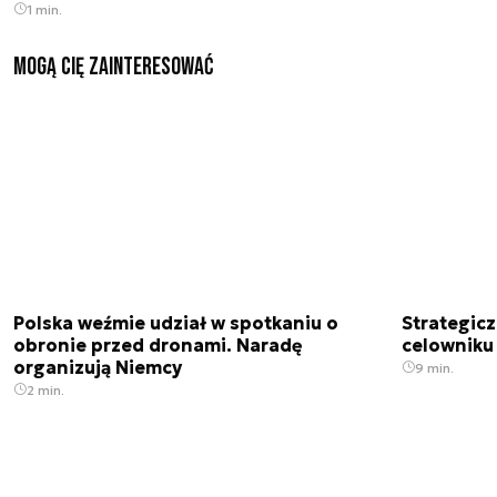
1 min.
Mogą Cię zainteresować
Polska weźmie udział w spotkaniu o
Strategic
obronie przed dronami. Naradę
celowniku 
organizują Niemcy
9 min.
2 min.