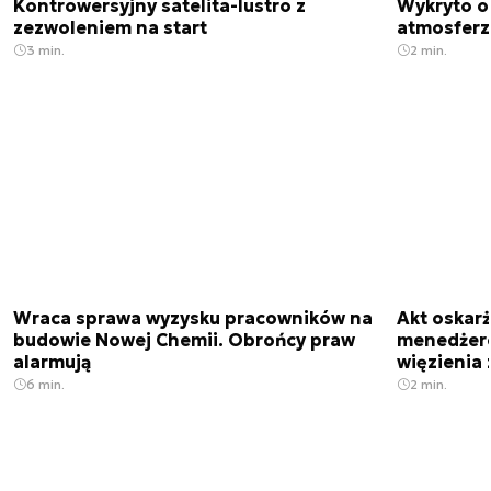
Kontrowersyjny satelita-lustro z
Wykryto o
zezwoleniem na start
atmosfer
3 min.
2 min.
Wraca sprawa wyzysku pracowników na
Akt oskar
budowie Nowej Chemii. Obrońcy praw
menedżero
alarmują
więzienia z
6 min.
2 min.