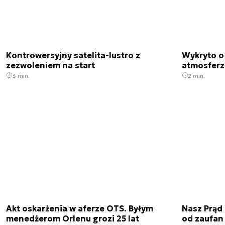
Kontrowersyjny satelita-lustro z
Wykryto o
zezwoleniem na start
atmosfer
3 min.
2 min.
Akt oskarżenia w aferze OTS. Byłym
Nasz Prąd
menedżerom Orlenu grozi 25 lat
od zaufan