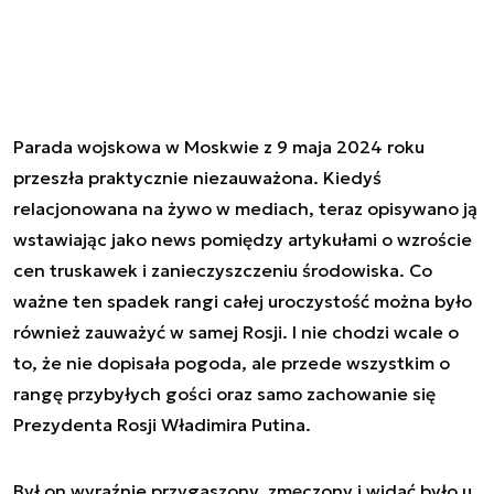
Parada wojskowa w Moskwie z 9 maja 2024 roku
przeszła praktycznie niezauważona. Kiedyś
relacjonowana na żywo w mediach, teraz opisywano ją
wstawiając jako news pomiędzy artykułami o wzroście
cen truskawek i zanieczyszczeniu środowiska. Co
ważne ten spadek rangi całej uroczystość można było
również zauważyć w samej Rosji. I nie chodzi wcale o
to, że nie dopisała pogoda, ale przede wszystkim o
rangę przybyłych gości oraz samo zachowanie się
Prezydenta Rosji Władimira Putina.
Był on wyraźnie przygaszony, zmęczony i widać było u