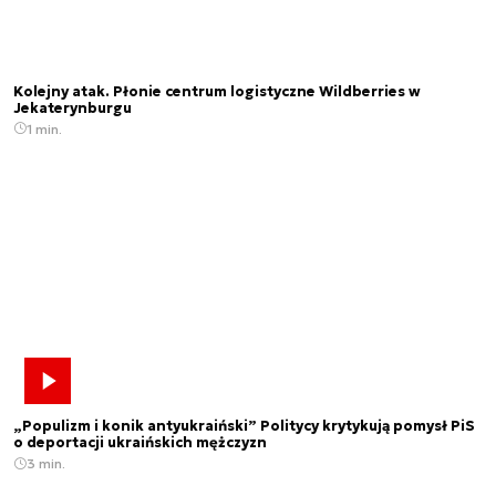
Kolejny atak. Płonie centrum logistyczne Wildberries w
Jekaterynburgu
1 min.
„Populizm i konik antyukraiński” Politycy krytykują pomysł PiS
o deportacji ukraińskich mężczyzn
3 min.