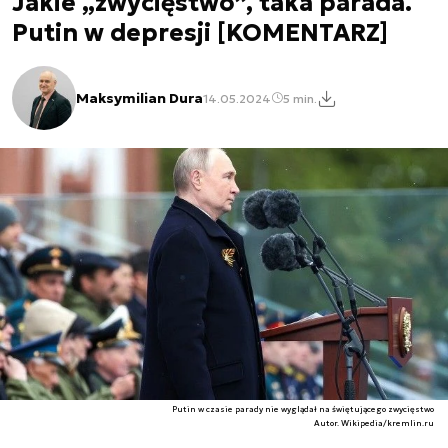
Jakie „zwycięstwo”, taka parada.
Putin w depresji [KOMENTARZ]
Maksymilian Dura
14.05.2024
5 min.
Putin w czasie parady nie wyglądał na świętującego zwycięstwo
Autor. Wikipedia/kremlin.ru