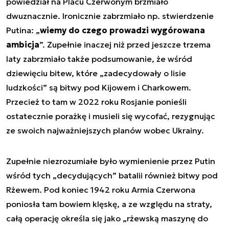
powiedział na Placu Czerwonym brzmiało
dwuznacznie. Ironicznie zabrzmiało np. stwierdzenie
Putina: „
wiemy do czego prowadzi wygórowana
ambicja
”. Zupełnie inaczej niż przed jeszcze trzema
laty zabrzmiało także podsumowanie, że wśród
dziewięciu bitew, które „zadecydowały o lisie
ludzkości” są bitwy pod Kijowem i Charkowem.
Przecież to tam w 2022 roku Rosjanie ponieśli
ostatecznie porażkę i musieli się wycofać, rezygnując
ze swoich najważniejszych planów wobec Ukrainy.
Zupełnie niezrozumiałe było wymienienie przez Putin
wśród tych „decydujących” batalii również bitwy pod
Rżewem. Pod koniec 1942 roku Armia Czerwona
poniosła tam bowiem klęskę, a ze względu na straty,
całą operację określa się jako „rżewską maszynę do