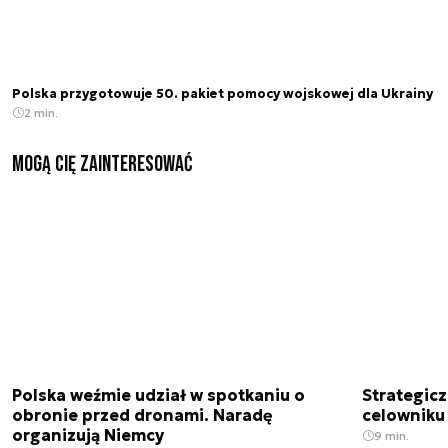
Polska przygotowuje 50. pakiet pomocy wojskowej dla Ukrainy
2 min.
Mogą Cię zainteresować
Polska weźmie udział w spotkaniu o
Strategic
obronie przed dronami. Naradę
celowniku 
organizują Niemcy
9 min.