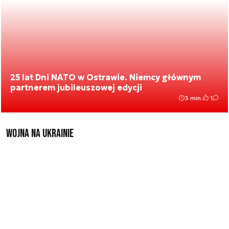
25 lat Dni NATO w Ostrawie. Niemcy głównym
partnerem jubileuszowej edycji
3 min.
1
Wojna na Ukrainie