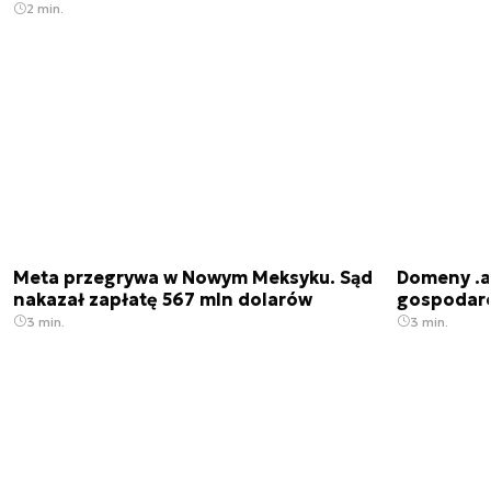
2 min.
Meta przegrywa w Nowym Meksyku. Sąd
Domeny .ai
nakazał zapłatę 567 mln dolarów
gospodarek
3 min.
3 min.