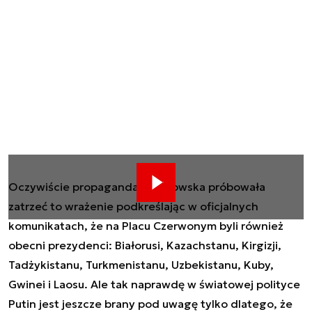
Oczywiście propaganda kremlowska próbowała
zatrzeć to wrażenie podkreślając w oficjalnych
komunikatach, że na Placu Czerwonym byli również
obecni prezydenci: Białorusi, Kazachstanu, Kirgizji,
Tadżykistanu, Turkmenistanu, Uzbekistanu, Kuby,
Gwinei i Laosu. Ale tak naprawdę w światowej polityce
Putin jest jeszcze brany pod uwagę tylko dlatego, że