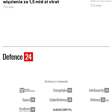
więzienia za 1,5 mld zł strat
Materiał sponsorow
2 min.
2 min.
Zobacz również
KADECIRP.PL