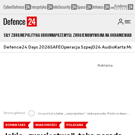
Siły zbrojne
Polityka obronna
Przemysł Zbrojeniowy
Wojna na Ukrainie
Wiado
Defence24 Days 2026
SAFE
Operacja Szpej
D24 Audio
Karta Mu
Reklama
Strona główna
Geopolityka
Jakie „zwycięstwo”, taka parada. Putin w depresji [KOMENTARZ]
KOMENTARZ
WIADOMOŚCI
POLECANE