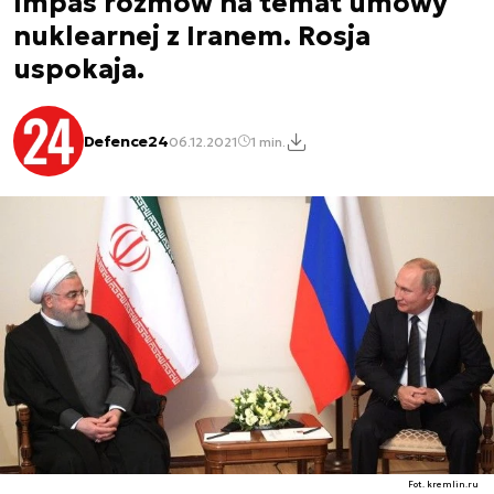
Impas rozmów na temat umowy
nuklearnej z Iranem. Rosja
uspokaja.
Defence24
06.12.2021
1 min.
Fot. kremlin.ru