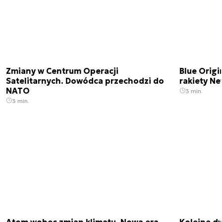
Zmiany w Centrum Operacji
Blue Origi
Satelitarnych. Dowódca przechodzi do
rakiety N
NATO
3 min.
3 min.