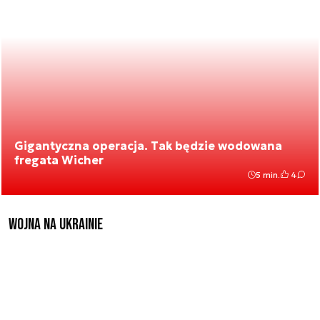
Gigantyczna operacja. Tak będzie wodowana
fregata Wicher
5 min.
4
Wojna na Ukrainie