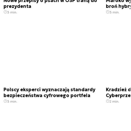
Nowe przepisy o psach w OSP trafią do
Maroko wy
prezydenta
broń hybr
3 min.
3 min.
Polscy eksperci wyznaczają standardy
Kradzież 
bezpieczeństwa cyfrowego portfela
Cyberprze
3 min.
2 min.