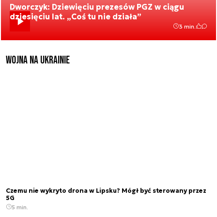
Dworczyk: Dziewięciu prezesów PGZ w ciągu
dziesięciu lat. „Coś tu nie działa”
3 min.
Wojna na Ukrainie
Czemu nie wykryto drona w Lipsku? Mógł być sterowany przez
5G
5 min.