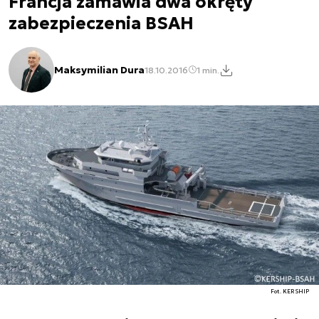
Francja zamawia dwa okręty
zabezpieczenia BSAH
Maksymilian Dura
18.10.2016
1 min.
Fot. KERSHIP