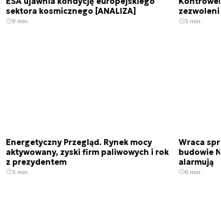
ESA ujawnia kondycję europejskiego
Kontrowers
sektora kosmicznego [ANALIZA]
zezwoleni
9 min.
3 min.
Energetyczny Przegląd. Rynek mocy
Wraca spr
aktywowany, zyski firm paliwowych i rok
budowie N
z prezydentem
alarmują
3 min.
6 min.