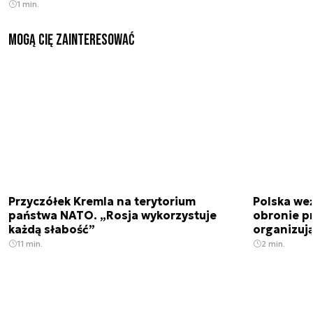
1 min.
Mogą Cię zainteresować
Przyczółek Kremla na terytorium
Polska we
państwa NATO. „Rosja wykorzystuje
obronie p
każdą słabość”
organizuj
11 min.
2 min.