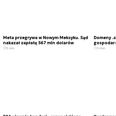
Meta przegrywa w Nowym Meksyku. Sąd
Domeny .ai
nakazał zapłatę 567 mln dolarów
gospodarek
3 min.
3 min.