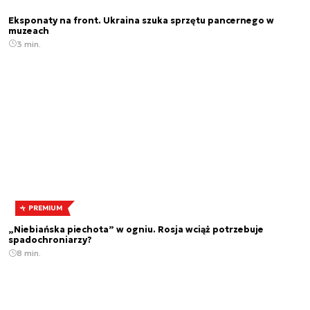
Eksponaty na front. Ukraina szuka sprzętu pancernego w
muzeach
3 min.
PREMIUM
„Niebiańska piechota” w ogniu. Rosja wciąż potrzebuje
spadochroniarzy?
8 min.