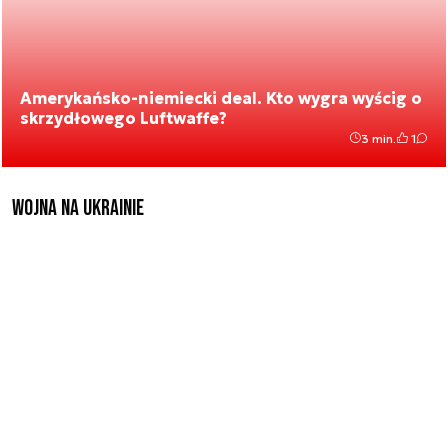
Amerykańsko-niemiecki deal. Kto wygra wyścig o
skrzydłowego Luftwaffe?
3 min.
1
Wojna na Ukrainie