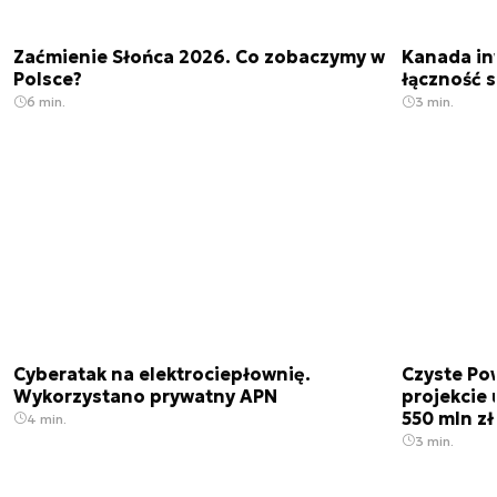
Zaćmienie Słońca 2026. Co zobaczymy w
Kanada in
Polsce?
łączność s
6 min.
3 min.
Cyberatak na elektrociepłownię.
Czyste Pow
Wykorzystano prywatny APN
projekcie
550 mln zł
4 min.
3 min.