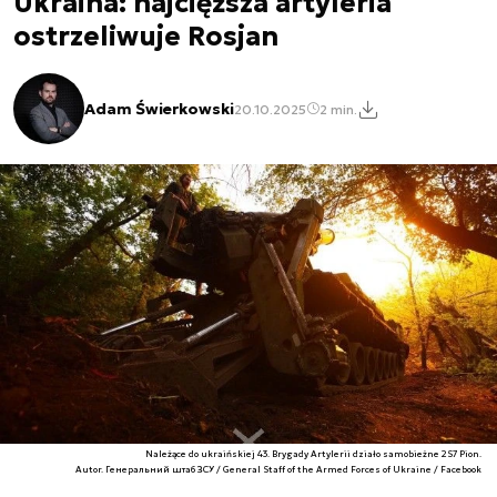
Ukraina: najcięższa artyleria
ostrzeliwuje Rosjan
Adam Świerkowski
20.10.2025
2 min.
Należące do ukraińskiej 43. Brygady Artylerii działo samobieżne 2S7 Pion.
Autor. Генеральний штаб ЗСУ / General Staff of the Armed Forces of Ukraine / Facebook