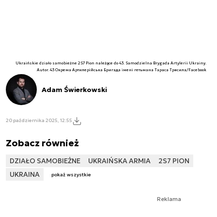
Ukraińskie działo samobieżne 2S7 Pion należące do 43. Samodzielna Brygada Artylerii Ukrainy.
Autor. 43 Окрема Артилерійська Бригада імені гетьмана Тараса Трясила/Facebook
Adam Świerkowski
20 października 2025, 12:55
Zobacz również
DZIAŁO SAMOBIEŻNE
UKRAIŃSKA ARMIA
2S7 PION
UKRAINA
pokaż wszystkie
Reklama