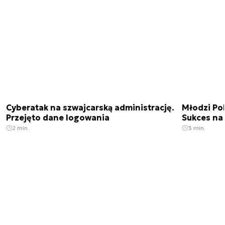
Cyberatak na szwajcarską administrację.
Młodzi Po
Przejęto dane logowania
Sukces na 
2 min.
3 min.