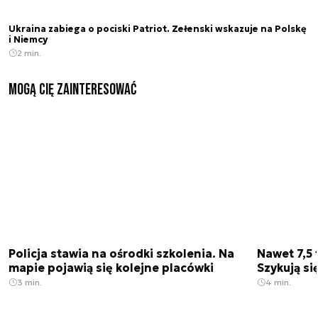
Ukraina zabiega o pociski Patriot. Zełenski wskazuje na Polskę
i Niemcy
2 min.
Mogą Cię zainteresować
Policja stawia na ośrodki szkolenia. Na
Nawet 7,5 
mapie pojawią się kolejne placówki
Szykują si
3 min.
4 min.