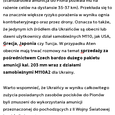
(standardowa amunicja do Piona pozwala mu na
rażenie celów na dystansie 35-37 km). Przekłada się to
na znacznie większe ryzyko porażenia w wyniku ognia
kontrbateryjnego oraz przez drony. Oznacza to także,
że jedynym ich źródłem dla Ukraińców są obecni lub
dawni użytkownicy dział samobieżnych M110, jak USA,
Grecja
,
Japonia
czy Turcja. W przypadku Aten
obecnie mają trwać rozmowy na temat
sprzedaży za
pośrednictwem Czech bardzo dużego pakietu
amunicji kal. 203 mm wraz z działami
samobieżnymi M110A2
dla Ukrainy.
Warto wspomnieć, że Ukraińcy w wyniku całkowitego
zużycia posiadanych zasobów pocisków do Pionów
byli zmuszeni do wykorzystania amunicji
przeznaczonej do pochodzących z II Wojny Światowej