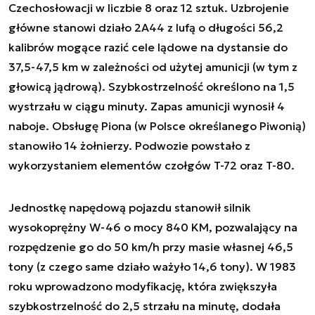
Czechosłowacji w liczbie 8 oraz 12 sztuk. Uzbrojenie
główne stanowi działo 2A44 z lufą o długości 56,2
kalibrów mogące razić cele lądowe na dystansie do
37,5-47,5 km w zależności od użytej amunicji (w tym z
głowicą jądrową). Szybkostrzelność określono na 1,5
wystrzału w ciągu minuty. Zapas amunicji wynosił 4
naboje. Obsługę Piona (w Polsce określanego Piwonią)
stanowiło 14 żołnierzy. Podwozie powstało z
wykorzystaniem elementów czołgów T-72 oraz T-80.
Jednostkę napędową pojazdu stanowił silnik
wysokoprężny W-46 o mocy 840 KM, pozwalający na
rozpędzenie go do 50 km/h przy masie własnej 46,5
tony (z czego same działo ważyło 14,6 tony). W 1983
roku wprowadzono modyfikację, która zwiększyła
szybkostrzelność do 2,5 strzału na minutę, dodała