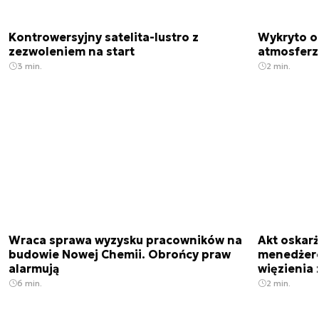
Kontrowersyjny satelita-lustro z
Wykryto o
zezwoleniem na start
atmosfer
3 min.
2 min.
Wraca sprawa wyzysku pracowników na
Akt oskar
budowie Nowej Chemii. Obrońcy praw
menedżero
alarmują
więzienia z
6 min.
2 min.