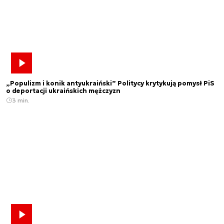
„Populizm i konik antyukraiński” Politycy krytykują pomysł PiS
o deportacji ukraińskich mężczyzn
3 min.