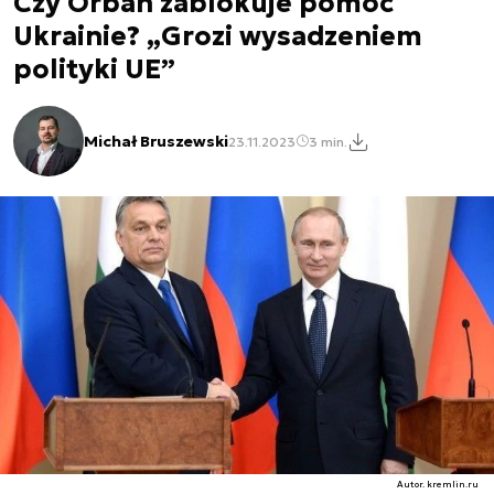
Czy Orbán zablokuje pomoc
Ukrainie? „Grozi wysadzeniem
polityki UE”
Michał Bruszewski
23.11.2023
3 min.
Autor. kremlin.ru