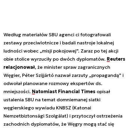
Według materiałów SBU agenci ci fotografowali
zestawy przeciwlotnicze i badali nastroje lokalnej
ludności wobec „misji pokojowej”. Zaraz po tej akcji
obie stolice wyrzuciły po dwóch dyplomatów.
Reuters
relacjonował
, że minister spraw zagranicznych
Węgier, Péter Szijjártó nazwał zarzuty „propagandą” i
odwołał planowane rozmowy ekspertów ds.
mniejszości.
Natomiast Financial Times
opisał
ustalenia SBU na temat domniemanej siatki
węgierskiego wywiadu KNBSZ (Katonai
Nemzetbiztonsági Szolgálat) i przytoczył ostrzeżenia
zachodnich dyplomatów, że Węgry mogą stać się