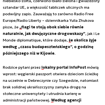
niebiesko-żółta, czerwono-biało-zielona i gwiaździsty
sztandar UE, a większość tabliczek ulicznych ma
podwójny zapis. Zauważają to zarówno Radio Free
Europe/Radio Liberty – dziennikarka Yulia Zhukova
pisze, że
„flagi te stoją obok siebie równie
naturalnie, jak dwujęzyczne drogowskazy”
, jak i Le
Monde diplomatique, które dodaje,
że okolica żyje
według „czasu budapeszteńskiego”, o godzinę
późniejszego niż w Kijowie
.
Rodzice pytani przez
lokalny portal InfoPost
mówią
wprost: węgierski paszport otwiera dzieciom ścieżkę
na uczelnie w Debreczynie czy Szegedzie, natomiast
brak solidnej ukraińszczyzny zamyka drogę na
stołeczne uniwersytety i utrudnia karierę w
administracji państwowej.
Według agencji