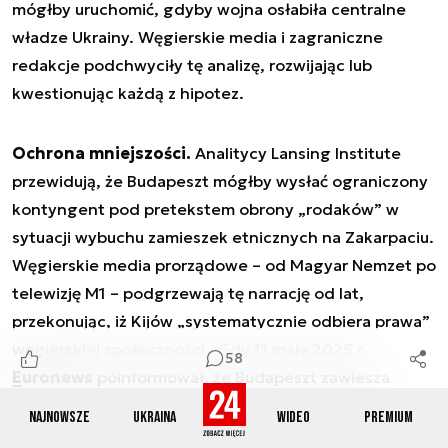
mógłby uruchomić, gdyby wojna osłabiła centralne
władze Ukrainy. Węgierskie media i zagraniczne
redakcje podchwyciły tę analizę, rozwijając lub
kwestionując każdą z hipotez.
Ochrona mniejszości.
Analitycy Lansing Institute
przewidują, że Budapeszt mógłby wysłać ograniczony
kontyngent pod pretekstem obrony „rodaków” w
sytuacji wybuchu zamieszek etnicznych na Zakarpaciu.
Węgierskie media prorządowe – od Magyar Nemzet po
telewizję M1 – podgrzewają tę narrację od lat,
przekonując, iż Kijów „systematycznie odbiera prawa”
węgierskiej społeczności . Gdy 11 maja 2025 r.
58
Euronews
poinformował, że Budapeszt zawiesza
rozmowy o prawach mniejszości w reakcji na aferę
Najnowsze
Ukraina
Wideo
Premium
szpiegowską, komentatorzy od razu uznali to za