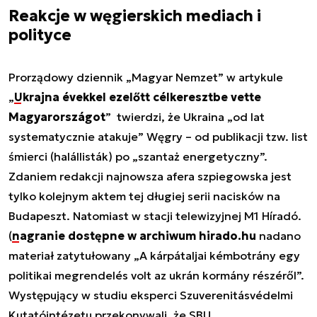
Reakcje w węgierskich mediach i
polityce
Prorządowy dziennik „Magyar Nemzet” w artykule
„
Ukrajna évekkel ezelőtt célkeresztbe vette
Magyarországot
” twierdzi, że Ukraina „od lat
systematycznie atakuje” Węgry – od publikacji tzw. list
śmierci (halállisták) po „szantaż energetyczny”.
Zdaniem redakcji najnowsza afera szpiegowska jest
tylko kolejnym aktem tej długiej serii nacisków na
Budapeszt. Natomiast w stacji telewizyjnej M1 Híradó.
(
nagranie dostępne w archiwum hirado.hu
nadano
materiał zatytułowany „A kárpátaljai kémbotrány egy
politikai megrendelés volt az ukrán kormány részéről”.
Występujący w studiu eksperci Szuverenitásvédelmi
Kutatóintézetu przekonywali, że SBU