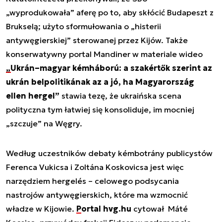
„wyprodukowała” aferę po to, aby skłócić Budapeszt z
Brukselą; użyto sformułowania o „histerii
antywęgierskiej” sterowanej przez Kijów. Także
konserwatywny portal Mandiner w materiale wideo
„Ukrán–magyar kémháború: a szakértők szerint az
ukrán belpolitikának az a jó, ha Magyarország
ellen hergel”
stawia tezę, że ukraińska scena
polityczna tym łatwiej się konsoliduje, im mocniej
„szczuje” na Węgry.
Według uczestników debaty kémbotrány publicystów
Ferenca Vukicsa i Zoltána Koskovicsa jest więc
narzędziem hergelés – celowego podsycania
nastrojów antywęgierskich, które ma wzmocnić
władze w Kijowie.
Portal hvg.hu
cytował Máté