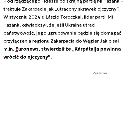
– od rządzącego Fideszu po skrajną partię Mi Hazánk –
traktuje Zakarpacie jak „utracony skrawek ojczyzny”.
W styczniu 2024 r. László Toroczkai, lider partii Mi
Hazánk, oświadczył, że jeśli Ukraina utraci
państwowość, jego ugrupowanie będzie się domagać
przyłączenia regionu Zakarpacia do Węgier Jak pisał
m.in.
Euronews, stwierdził że „Kárpátalja powinna
wrócić do ojczyzny”
.
Reklama