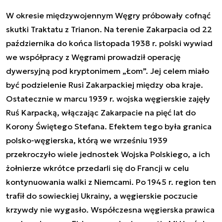
W okresie międzywojennym Węgry próbowały cofnąć
skutki Traktatu z Trianon. Na terenie Zakarpacia od 22
października do końca listopada 1938 r. polski wywiad
we współpracy z Węgrami prowadził operację
dywersyjną pod kryptonimem „Łom”. Jej celem miało
być podzielenie Rusi Zakarpackiej między oba kraje.
Ostatecznie w marcu 1939 r. wojska węgierskie zajęły
Ruś Karpacką, włączając Zakarpacie na pięć lat do
Korony Świętego Stefana. Efektem tego była granica
polsko-węgierska, którą we wrześniu 1939
przekroczyło wiele jednostek Wojska Polskiego, a ich
żołnierze wkrótce przedarli się do Francji w celu
kontynuowania walki z Niemcami. Po 1945 r. region ten
trafił do sowieckiej Ukrainy, a węgierskie poczucie
krzywdy nie wygasło. Współczesna węgierska prawica