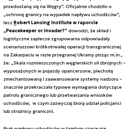
przedostaną się na Węgry”. Oficjalnie chodziło o
„ochronę granicy na wypadek napływu uchodźców”,
lecz
Robert Lansing Institute w raporcie
„Peacekeeper or Invader?”
dowodzi, że skład i
logistyczne zaplecze zgrupowania odpowiadały
scenariuszowi krótkotrwałej operacji transgranicznej
na Zakarpaciu w razie przegranej Ukrainy pisząc m.in.,
że: „Skala rozmieszczonych węgierskich sił zbrojnych –
wyposażonych w pojazdy opancerzone, piechotę
zmechanizowaną i zaawansowane systemy nadzoru –
znacznie przekraczała typowe wymagania dotyczące
patrolu granicznego lub przetwarzania wniosków
uchodźców, w czym zazwyczaj biorą udział policjanci
lub strażnicy graniczni.
Brak napływu uchodźców w tamtym czasie nie