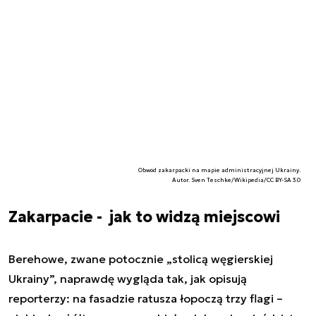
Obwód zakarpacki na mapie administracyjnej Ukrainy.
Autor. Sven Teschke/Wikipedia/CC BY-SA 3.0
Zakarpacie - jak to widzą miejscowi
Berehowe, zwane potocznie „stolicą węgierskiej
Ukrainy”, naprawdę wygląda tak, jak opisują
reporterzy: na fasadzie ratusza łopoczą trzy flagi –