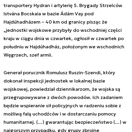
transportery Hydran i artylerię 5. Brygady Strzelców
Istvána Bocskaia w bazie Ádám Vay pod
Hajdúhadházem – 40 km od granicy pisząc że
„jednostki wojskowe przybyły do wschodniej części
kraju w ciągu dnia w czwartek, ogłosił w czwartek po
południu w Hajdúhadház, położonym we wschodnich
Węgrzech, szef armii.
Generał porucznik Romulusz Ruszin-Szendi, który
dokonał inspekcji jednostek w lokalnej bazie
wojskowej, powiedział dziennikarzom, że wojska są
przegrupowywane z dwóch powodów. Ich zadaniem
będzie wspieranie sił policyjnych w radzeniu sobie z
możliwą falą uchodźców i w dostarczaniu pomocy
humanitarnej. (…) gwarantując bezpieczeństwo (…) w
najgorszym przypadku, gdy grupy zbrojne