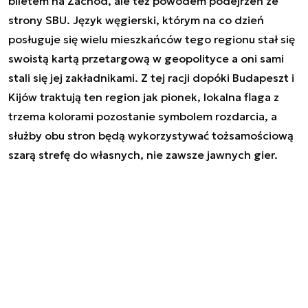
biletem na Zachód, ale też powodem podejrzeń ze
strony SBU. Język węgierski, którym na co dzień
posługuje się wielu mieszkańców tego regionu stał się
swoistą kartą przetargową w geopolityce a oni sami
stali się jej zakładnikami. Z tej racji dopóki Budapeszt i
Kijów traktują ten region jak pionek, lokalna flaga z
trzema kolorami pozostanie symbolem rozdarcia, a
służby obu stron będą wykorzystywać tożsamościową
szarą strefę do własnych, nie zawsze jawnych gier.