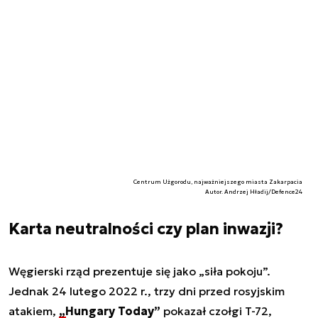
Centrum Użgorodu, najważniejszego miasta Zakarpacia
Autor. Andrzej Hładij/Defence24
Karta neutralności czy plan inwazji?
Węgierski rząd prezentuje się jako „siła pokoju”.
Jednak 24 lutego 2022 r., trzy dni przed rosyjskim
atakiem,
„Hungary Today”
pokazał czołgi T-72,