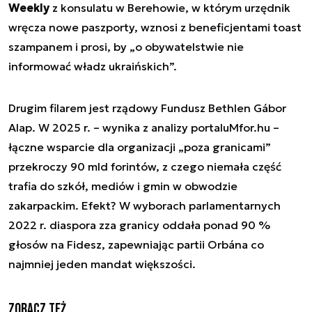
Weekly
z konsulatu w Berehowie, w którym urzędnik
wręcza nowe paszporty, wznosi z beneficjentami toast
szampanem i prosi, by „o obywatelstwie nie
informować władz ukraińskich”.
Drugim filarem jest rządowy Fundusz Bethlen Gábor
Alap. W 2025 r. – wynika z analizy portalu
Mfor.hu
–
łączne wsparcie dla organizacji „poza granicami”
przekroczy 90 mld forintów, z czego niemała część
trafia do szkół, mediów i gmin w obwodzie
zakarpackim. Efekt? W wyborach parlamentarnych
2022 r. diaspora zza granicy oddała ponad 90 %
głosów na Fidesz, zapewniając partii Orbána co
najmniej jeden mandat większości.
Zobacz też