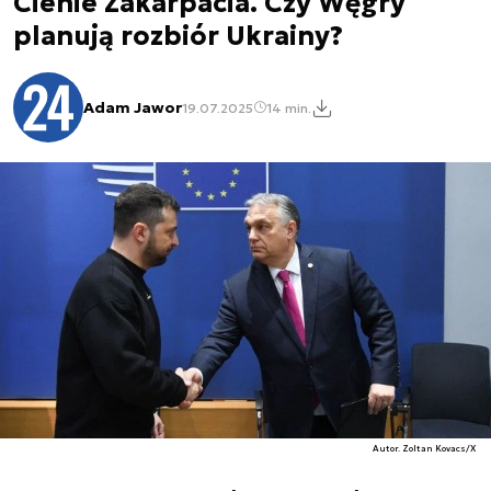
Cienie Zakarpacia. Czy Węgry
planują rozbiór Ukrainy?
Adam Jawor
19.07.2025
14 min.
Autor. Zoltan Kovacs/X