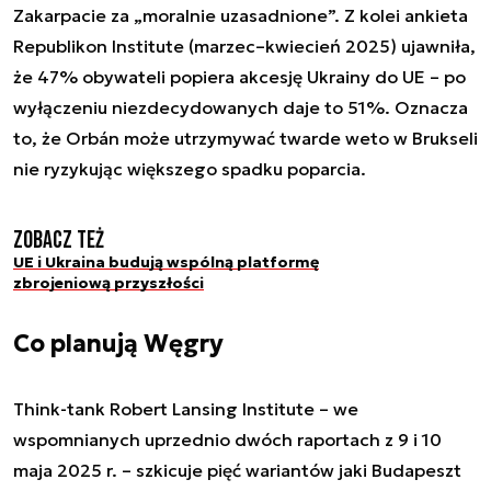
Zakarpacie za „moralnie uzasadnione”. Z kolei ankieta
Republikon Institute (marzec–kwiecień 2025) ujawniła,
że 47% obywateli popiera akcesję Ukrainy do UE – po
wyłączeniu niezdecydowanych daje to 51%. Oznacza
to, że Orbán może utrzymywać twarde weto w Brukseli
nie ryzykując większego spadku poparcia.
Zobacz też
UE i Ukraina budują wspólną platformę
zbrojeniową przyszłości
Co planują Węgry
Think-tank Robert Lansing Institute – we
wspomnianych uprzednio dwóch raportach z 9 i 10
maja 2025 r. – szkicuje pięć wariantów jaki Budapeszt