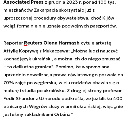
Associated Press
z grudnia 2023 r. ponad 100 tys.
mieszkańców Zakarpacia skorzystało już z
uproszczonej procedury obywatelstwa, choć Kijów
wciąż formalnie nie uznaje podwójnych paszportów.
Reporter
Reuters Olena Harmash
cytuje artystę
Attyllę Koprywę z Mukaczewa: „Można ludzi nauczyć
kochać język ukraiński, a można ich do niego zmuszać
– to delikatna granica”. Pomimo, że wspomniana
uprzednio nowelizacja prawa oświatowego pozwala na
70% zajęć po węgiersku, wielu rodziców obawia się o
maturę i studia po ukraińsku. Z drugiej strony profesor
Fedir Shandor z Użhorodu podkreśla, że już blisko 400
etnicznych Węgrów służy w armii ukraińskiej, więc „nie
jesteśmy zakładnikami Orbána”