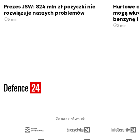
Prezes JSW: 824 mln zł pożyczki nie
Hurtowe c
rozwiązuje naszych problemów
mogą wkró
benzynę i 
3 min.
2 min.
Zobacz również