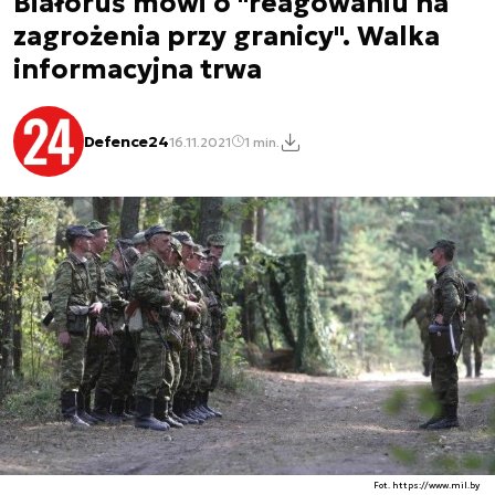
Białoruś mówi o "reagowaniu na
zagrożenia przy granicy". Walka
informacyjna trwa
Defence24
16.11.2021
1 min.
Fot. https://www.mil.by