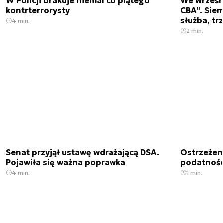
W Policji brakuje niemal co piątego
We wrześn
kontrterrorysty
CBA”. Siem
służba, tr
4 min.
2 min.
Senat przyjął ustawę wdrażającą DSA.
Ostrzeżen
Pojawiła się ważna poprawka
podatnośc
4 min.
1 min.