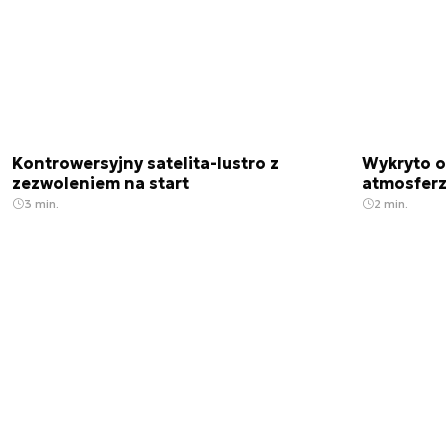
Kontrowersyjny satelita-lustro z
Wykryto o
zezwoleniem na start
atmosfer
3 min.
2 min.