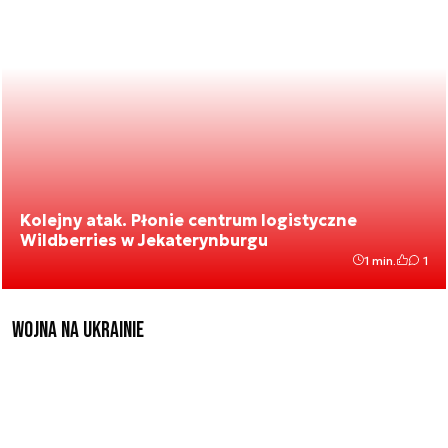
Kolejny atak. Płonie centrum logistyczne
Wildberries w Jekaterynburgu
1 min.
1
Wojna na Ukrainie