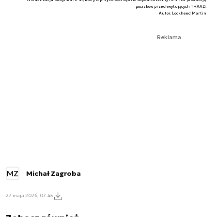
pocisków przechwytujących THAAD.
Autor. Lockheed Martin
Reklama
MZ
Michał Zagroba
27 maja 2026, 07:45