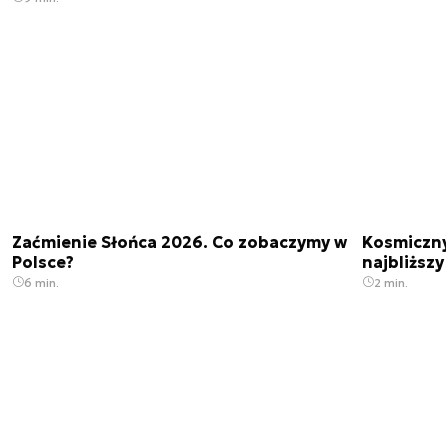
Zaćmienie Słońca 2026. Co zobaczymy w
Kosmiczny 
Polsce?
najbliższy
6 min.
2 min.