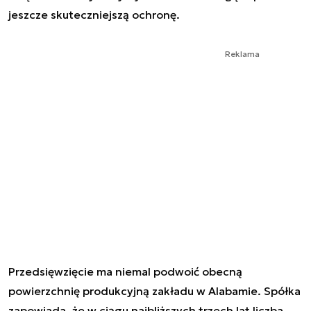
jeszcze skuteczniejszą ochronę.
Reklama
Przedsięwzięcie ma niemal podwoić obecną
powierzchnię produkcyjną zakładu w Alabamie. Spółka
zapowiada, że w ciągu najbliższych trzech lat liczba