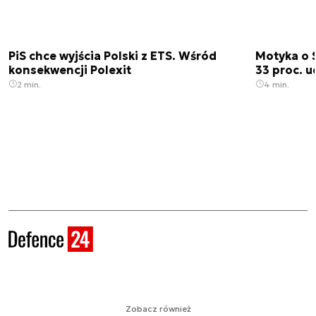
PiS chce wyjścia Polski z ETS. Wśród
Motyka o 
konsekwencji Polexit
33 proc. 
2 min.
4 min.
Zobacz również