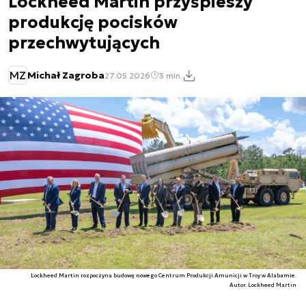
Lockheed Martin przyśpieszy
produkcję pocisków
przechwytujących
MZ
Michał Zagroba
27.05.2026
3 min.
Lockheed Martin rozpoczyna budowę nowego Centrum Produkcji Amunicji w Troy w Alabamie.
Autor. Lockheed Martin