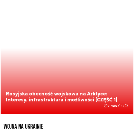
Rosyjska obecność wojskowa na Arktyce:
Interesy, infrastruktura i możliwości [CZĘŚĆ 1]
7 min.
2
Wojna na Ukrainie