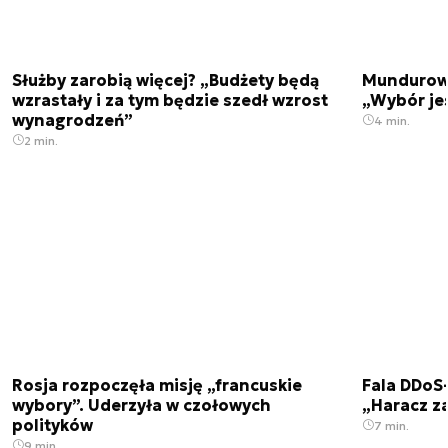
Służby zarobią więcej? „Budżety będą
Mundurowi
wzrastały i za tym będzie szedł wzrost
„Wybór je
wynagrodzeń”
4 min.
2 min.
Rosja rozpoczęła misję „francuskie
Fala DDoS-
wybory”. Uderzyła w czołowych
„Haracz z
polityków
7 min.
9 min.