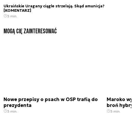
Ukraińskie Uragany ciągle strzelają. Skąd amunicja?
[KOMENTARZ]
3 min.
Mogą Cię zainteresować
Nowe przepisy o psach w OSP trafią do
Maroko wy
prezydenta
broń hybr
3 min.
3 min.