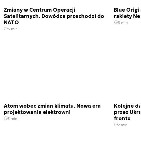
Zmiany w Centrum Operacji
Blue Origi
Satelitarnych. Dowódca przechodzi do
rakiety N
NATO
3 min.
3 min.
Atom wobec zmian klimatu. Nowa era
Kolejne d
projektowania elektrowni
przez Ukra
frontu
5 min.
2 min.