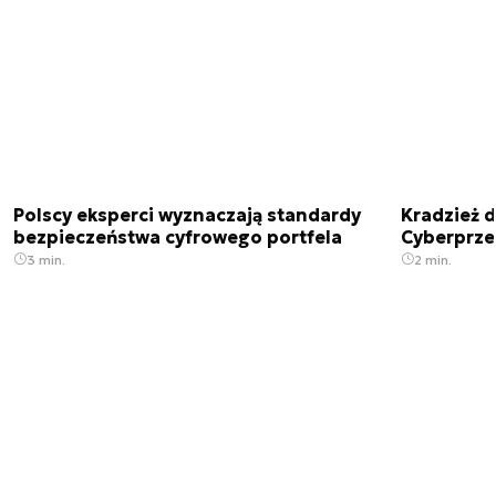
Polscy eksperci wyznaczają standardy
Kradzież 
bezpieczeństwa cyfrowego portfela
Cyberprze
3 min.
2 min.