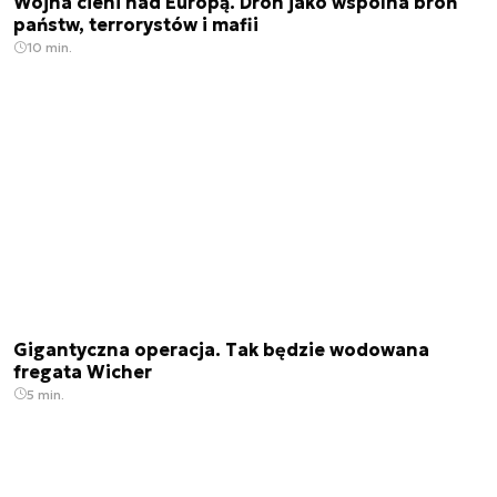
Wojna cieni nad Europą. Dron jako wspólna broń
państw, terrorystów i mafii
10 min.
Gigantyczna operacja. Tak będzie wodowana
fregata Wicher
5 min.