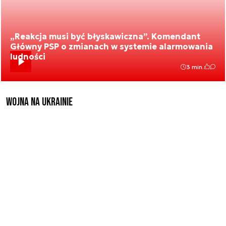
„Reakcja musi być błyskawiczna”. Komendant
Główny PSP o zmianach w systemie alarmowania
ludności
3 min.
Wojna na Ukrainie