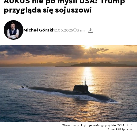
AUKUS nie po myśli USA? Trump
przygląda się sojuszowi
Michał Górski
12.06.2025
3 min.
Wizualizacja okrętu podwodnego projektu SSN-AUKUS.
Autor. BAE Systems