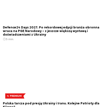
Defence24 Days 2027. Po rekordowej edycji branża obronna
wraca na PGE Narodowy – z jeszcze większą wystawą i
doświadczeniami z Ukrainy
3 min.
PREMIUM
Polska tarcza pod presją Ukrainy i Iranu. Kolejne Patrioty dla
Kijowa?