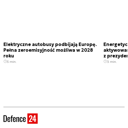
Elektryczne autobusy podbijają Europę.
Energetyc
Pełna zeroemisyjność możliwa w 2028
aktywowany
roku
z prezyde
5 min.
3 min.