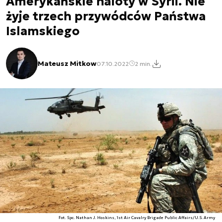
Amerykańskie naloty w Syrii. Nie
żyje trzech przywódców Państwa
Islamskiego
Mateusz Mitkow
07.10.2022
2 min.
Fot. Spc. Nathan J. Hoskins, 1st Air Cavalry Brigade Public Affairs/U.S. Army