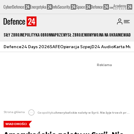
Siły zbrojne
Polityka obronna
Przemysł Zbrojeniowy
Wojna na Ukrainie
Wiado
Defence24 Days 2026
SAFE
Operacja Szpej
D24 Audio
Karta Mu
Reklama
Strona główna
Geopolityka
Amerykańskie naloty w Syrii. Nie żyje trzech przywódców Państwa Islamskiego
WIADOMOŚCI