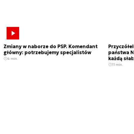
Zmiany w naborze do PSP. Komendant
Przyczółe
główny: potrzebujemy specjalistów
państwa N
każdą sła
4 min.
11 min.