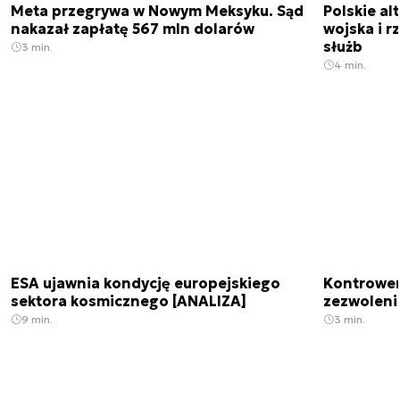
Meta przegrywa w Nowym Meksyku. Sąd
Polskie a
nakazał zapłatę 567 mln dolarów
wojska i r
służb
3 min.
4 min.
ESA ujawnia kondycję europejskiego
Kontrowers
sektora kosmicznego [ANALIZA]
zezwoleni
9 min.
3 min.