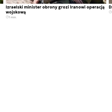
Izraelski minister obrony grozi Iranowi operacją
D
wojskową
1 min.