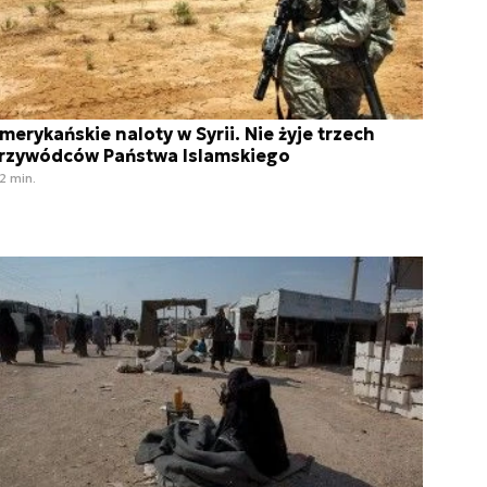
merykańskie naloty w Syrii. Nie żyje trzech
rzywódców Państwa Islamskiego
2 min.