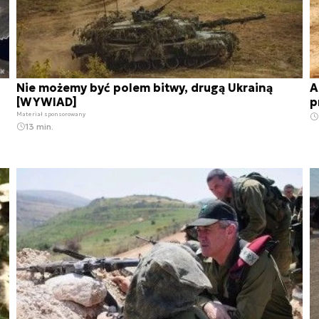
Nie możemy być polem bitwy, drugą Ukrainą
A
[WYWIAD]
p
Materiał sponsorowany
13 min.