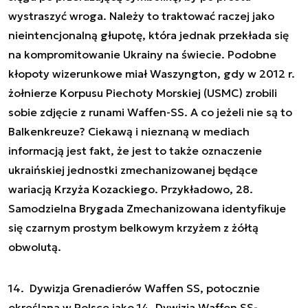
wystraszyć wroga. Należy to traktować raczej jako
nieintencjonalną głupotę, która jednak przekłada się
na kompromitowanie Ukrainy na świecie. Podobne
kłopoty wizerunkowe miał Waszyngton, gdy w 2012 r.
żołnierze Korpusu Piechoty Morskiej (USMC) zrobili
sobie zdjęcie z runami Waffen-SS. A co jeżeli nie są to
Balkenkreuze? Ciekawą i nieznaną w mediach
informacją jest fakt, że jest to także oznaczenie
ukraińskiej jednostki zmechanizowanej będące
wariacją Krzyża Kozackiego. Przykładowo, 28.
Samodzielna Brygada Zmechanizowana identyfikuje
się czarnym prostym belkowym krzyżem z żółtą
obwolutą.
14. ​ Dywizja Grenadierów Waffen SS, potocznie
określana w Polsce jako 14. Dywizja Waffen SS-