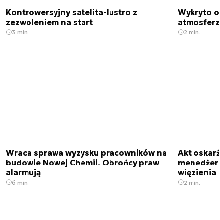
Kontrowersyjny satelita-lustro z
Wykryto o
zezwoleniem na start
atmosfer
3 min.
2 min.
Wraca sprawa wyzysku pracowników na
Akt oskar
budowie Nowej Chemii. Obrońcy praw
menedżero
alarmują
więzienia z
6 min.
2 min.