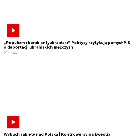
„Populizm i konik antyukraiński” Politycy krytykują pomysł PiS
o deportacji ukraińskich mężczyzn
3 min.
Wybuch rakiety nad Polską | Kontrowersyjna kwestia