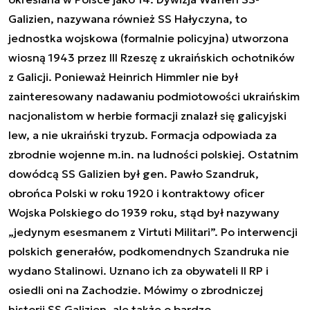
Galizien, nazywana również SS Hałyczyna, to
jednostka wojskowa (formalnie policyjna) utworzona
wiosną 1943 przez III Rzeszę z ukraińskich ochotników
z Galicji. Ponieważ Heinrich Himmler nie był
zainteresowany nadawaniu podmiotowości ukraińskim
nacjonalistom w herbie formacji znalazł się galicyjski
lew, a nie ukraiński tryzub. Formacja odpowiada za
zbrodnie wojenne m.in. na ludności polskiej. Ostatnim
dowódcą SS Galizien był gen. Pawło Szandruk,
obrońca Polski w roku 1920 i kontraktowy oficer
Wojska Polskiego do 1939 roku, stąd był nazywany
„jedynym esesmanem z Virtuti Militari”. Po interwencji
polskich generałów, podkomendnych Szandruka nie
wydano Stalinowi. Uznano ich za obywateli II RP i
osiedli oni na Zachodzie. Mówimy o zbrodniczej
historii SS Galizien, ale także o bardzo