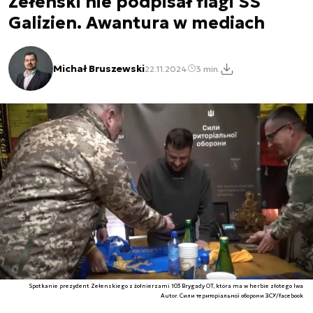
Zełenski nie podpisał flagi SS
Galizien. Awantura w mediach
Michał Bruszewski
22.11.2024
3 min.
Spotkanie prezydent Zełenskiego z żołnierzami 103 Brygady OT, która ma w herbie złotego lwa
Autor. Сили територіальної оборони ЗСУ/facebook