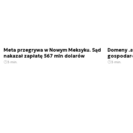
Meta przegrywa w Nowym Meksyku. Sąd
Domeny .ai
nakazał zapłatę 567 mln dolarów
gospodarek
3 min.
3 min.