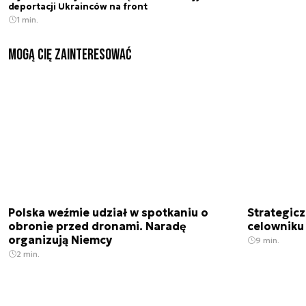
deportacji Ukrainców na front
1 min.
Mogą Cię zainteresować
Polska weźmie udział w spotkaniu o
Strategic
obronie przed dronami. Naradę
celowniku 
organizują Niemcy
9 min.
2 min.