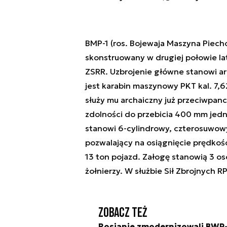
BMP-1 (ros. Bojewaja Maszyna Piecho
skonstruowany w drugiej połowie la
ZSRR. Uzbrojenie główne stanowi ar
jest karabin maszynowy PKT kal. 7,
służy mu archaiczny już przeciwpanc
zdolności do przebicia 400 mm je
stanowi 6-cylindrowy, czterosuwow
pozwalający na osiągnięcie prędko
13 ton pojazd. Załogę stanowią 3 os
żołnierzy. W służbie Sił Zbrojnych 
Zobacz też
Rosjanie zmodernizowali BWP-