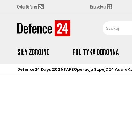
Siły zbrojne
Polityka obronna
Defence24 Days 2026
SAFE
Operacja Szpej
D24 Audio
K