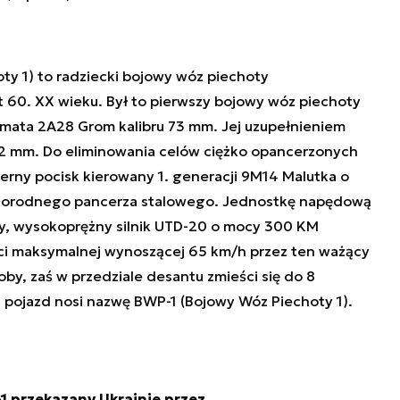
ty 1) to radziecki bojowy wóz piechoty
t 60. XX wieku. Był to pierwszy bojowy wóz piechoty
mata 2A28 Grom kalibru 73 mm. Jej uzupełnieniem
62 mm. Do eliminowania celów ciężko opancerzonych
erny pocisk kierowany 1. generacji 9M14 Malutka o
dnorodnego pancerza stalowego. Jednostkę napędową
y, wysokoprężny silnik UTD-20 o mocy 300 KM
ści maksymalnej wynoszącej 65 km/h przez ten ważący
oby, zaś w przedziale desantu zmieści się do 8
RP pojazd nosi nazwę BWP-1 (Bojowy Wóz Piechoty 1).
1 przekazany Ukrainie przez