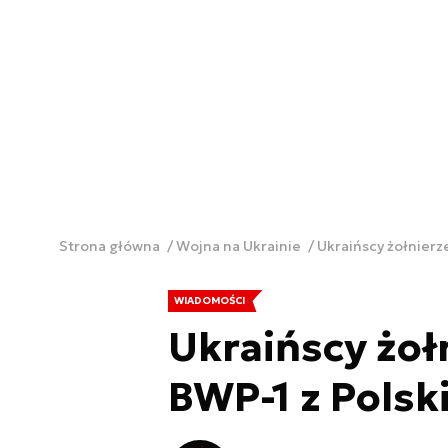
Strona główna
Wojna na Ukrainie
Ukraińscy żołnierze
WIADOMOŚCI
Ukraińscy żołn
BWP-1 z Polsk