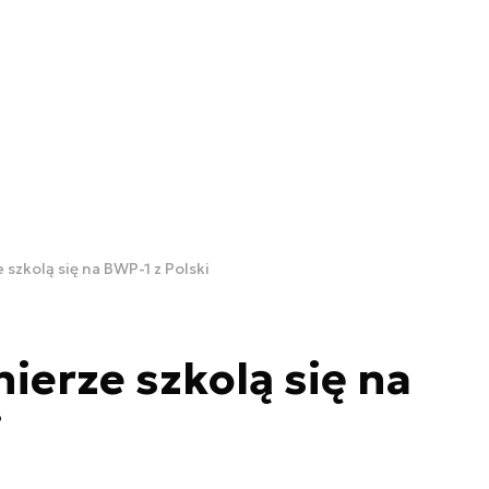
 szkolą się na BWP-1 z Polski
ierze szkolą się na
i