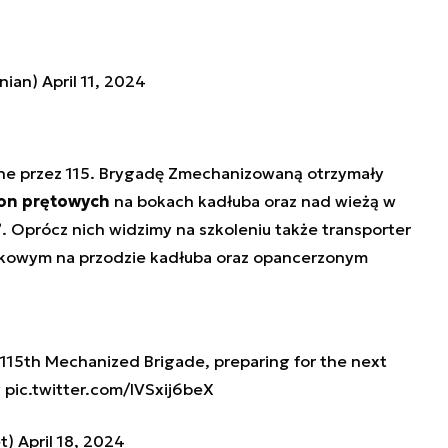
inian)
April 11, 2024
ne przez 115. Brygadę Zmechanizowaną otrzymały
łon prętowych
na bokach kadłuba oraz nad wieżą w
”
. Oprócz nich widzimy na szkoleniu także transporter
tkowym na przodzie kadłuba oraz opancerzonym
 115th Mechanized Brigade, preparing for the next
y
pic.twitter.com/lVSxij6beX
et)
April 18, 2024