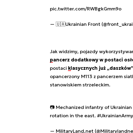
pic.twitter.com/RWBgkGmm9o
— 🇺🇦Ukrainian Front (@front_ukra
Jak widzimy, pojazdy wykorzystywa
pancerz dodatkowy w postaci os
postaci
klasycznych już „daszków
opancerzony M113 z pancerzem sia
stanowiskiem strzeleckim.
📷 Mechanized infantry of Ukrainian
rotation in the east.
#UkrainianArm
— MilitaryLand.net (@Militarylandn