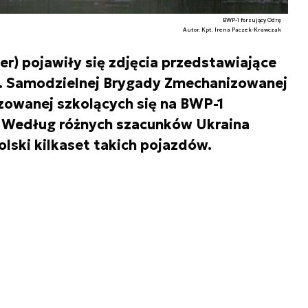
BWP-1 forsujący Odrę
Autor. Kpt. Irena Paczek-Krawczak
er) pojawiły się zdjęcia przedstawiające
52. Samodzielnej Brygady Zmechanizowanej
zowanej szkolących się na BWP-1
. Według różnych szacunków Ukraina
lski kilkaset takich pojazdów.