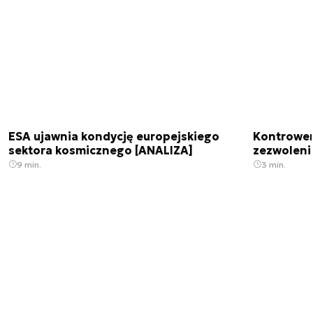
ESA ujawnia kondycję europejskiego
Kontrowers
sektora kosmicznego [ANALIZA]
zezwoleni
9 min.
3 min.