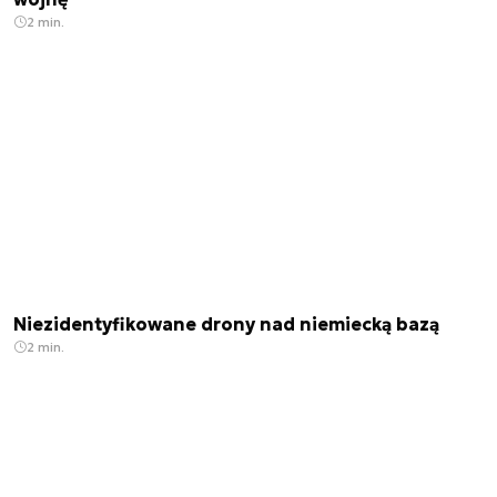
2 min.
Niezidentyfikowane drony nad niemiecką bazą
2 min.