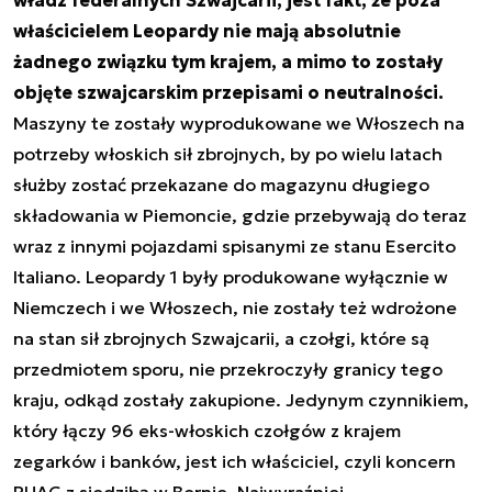
właścicielem Leopardy nie mają absolutnie
żadnego związku tym krajem, a mimo to zostały
objęte szwajcarskim przepisami o neutralności.
Maszyny te zostały wyprodukowane we Włoszech na
potrzeby włoskich sił zbrojnych, by po wielu latach
służby zostać przekazane do magazynu długiego
składowania w Piemoncie, gdzie przebywają do teraz
wraz z innymi pojazdami spisanymi ze stanu Esercito
Italiano. Leopardy 1 były produkowane wyłącznie w
Niemczech i we Włoszech, nie zostały też wdrożone
na stan sił zbrojnych Szwajcarii, a czołgi, które są
przedmiotem sporu, nie przekroczyły granicy tego
kraju, odkąd zostały zakupione. Jedynym czynnikiem,
który łączy 96 eks-włoskich czołgów z krajem
zegarków i banków, jest ich właściciel, czyli koncern
RUAG z siedzibą w Bernie. Najwyraźniej