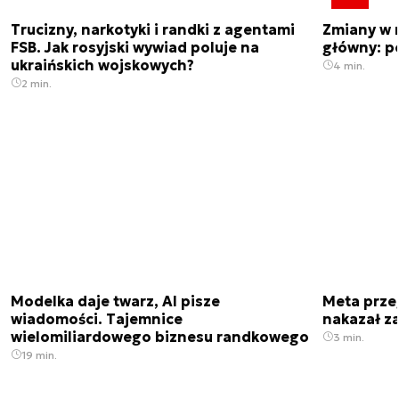
Trucizny, narkotyki i randki z agentami
Zmiany w 
FSB. Jak rosyjski wywiad poluje na
główny: p
ukraińskich wojskowych?
4 min.
2 min.
Modelka daje twarz, AI pisze
Meta prze
wiadomości. Tajemnice
nakazał z
wielomiliardowego biznesu randkowego
3 min.
19 min.