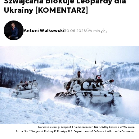
Szwajcaria blokuje Leopardy dla
Ukrainy [KOMENTARZ]
Antoni Walkowski
30.06.2023
4 min.
Norweskie czołgi Leopard 1 na ćwiczeniach NATO Alloy Express w 1982 roku.
Autor. Staff Sargeant Rodney K. Prouty / U.S. Department of Defense / Wikimedia Commons