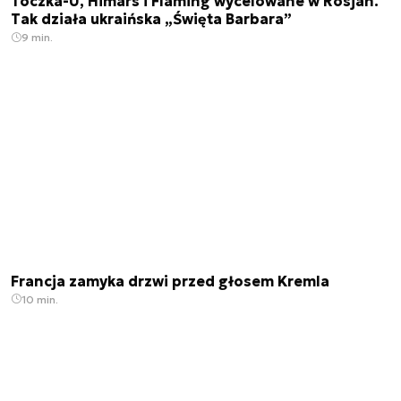
Toczka-U, Himars i Flaming wycelowane w Rosjan.
Tak działa ukraińska „Święta Barbara”
9 min.
Francja zamyka drzwi przed głosem Kremla
10 min.