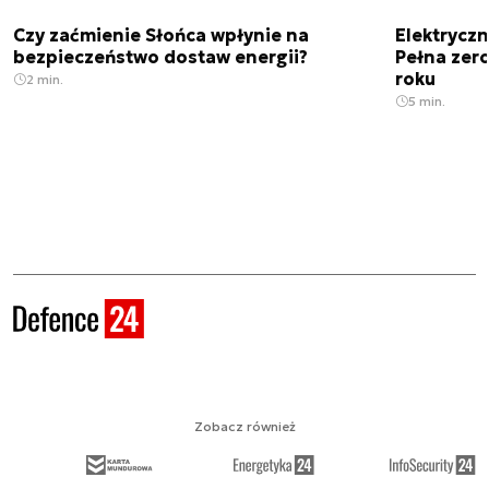
Czy zaćmienie Słońca wpłynie na
Elektrycz
bezpieczeństwo dostaw energii?
Pełna zer
roku
2 min.
5 min.
Zobacz również