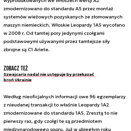
wyprodukowanych we Włoszech wersji A2
zmodernizowano do standardu A5 przez montaż
systemów wieżowych pozyskanych ze złomowanych
maszyn niemieckich. Włoskie Leopardy 1A5 wycofano
w 2008 r. Od tamtej pory jedynymi czołgami
podstawowymi używanymi przez tamtejsze siły
zbrojne są C1 Ariete.
Zobacz też
Szwajcaria nadal nie ustępuje by przekazać
broń Ukrainie
Według nieoficjalnych informacji owe 96 egzemplarzy
z nieudanej transakcji to właśnie Leopardy 1A2
zmodernizowane do standardu 1A5. Zresztą to nie
pierwszy raz, gdy czołgi te są przedmiotem
międzynarodowego sporu. Już w ubiegłym roku