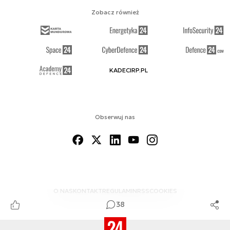
Zobacz również
KADECIRP.PL
Obserwuj nas
O NAS
KONTAKT
REGULAMIN
RSS
COOKIES
38