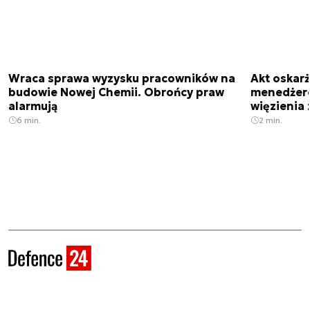
Wraca sprawa wyzysku pracowników na
Akt oskar
budowie Nowej Chemii. Obrońcy praw
menedżero
alarmują
więzienia z
6 min.
2 min.