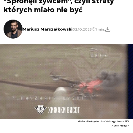
"Spłonęli żywcem", czyli straty
których miało nie być
Mariusz Marszałkowski
02.10.2025
1 min.
Mi-8 w obiektywie ukraińskiego drona FPV
Autor. Madyar