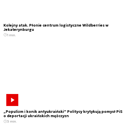
Kolejny atak. Płonie centrum logistyczne Wildberries w
Jekaterynburgu
1 min.
„Populizm i konik antyukraiński” Politycy krytykują pomysł PiS
o deportacji ukraińskich mężczyzn
3 min.