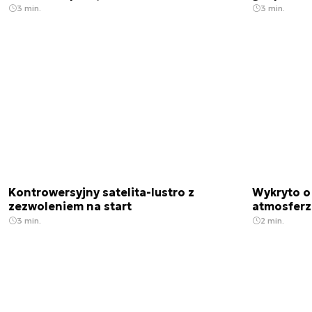
3 min.
3 min.
Kontrowersyjny satelita-lustro z
Wykryto o
zezwoleniem na start
atmosfer
3 min.
2 min.