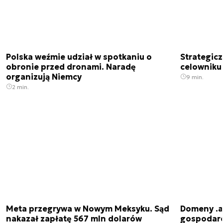
Polska weźmie udział w spotkaniu o
Strategic
obronie przed dronami. Naradę
celowniku 
organizują Niemcy
9 min.
2 min.
Meta przegrywa w Nowym Meksyku. Sąd
Domeny .ai
nakazał zapłatę 567 mln dolarów
gospodarek