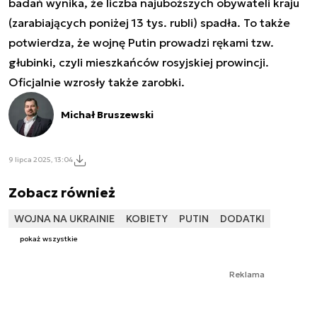
badań wynika, że liczba najuboższych obywateli kraju
(zarabiających poniżej 13 tys. rubli) spadła. To także
potwierdza, że wojnę Putin prowadzi rękami tzw.
głubinki, czyli mieszkańców rosyjskiej prowincji.
Oficjalnie wzrosły także zarobki.
Michał Bruszewski
9 lipca 2025, 13:04
Zobacz również
WOJNA NA UKRAINIE
KOBIETY
PUTIN
DODATKI
pokaż wszystkie
Reklama