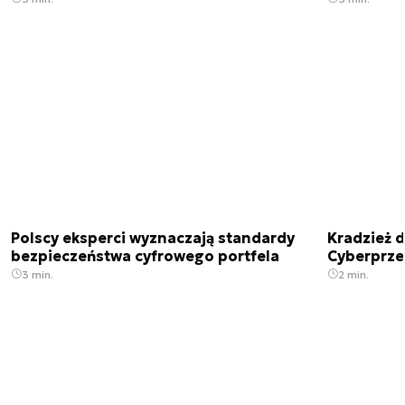
Polscy eksperci wyznaczają standardy
Kradzież 
bezpieczeństwa cyfrowego portfela
Cyberprze
3 min.
2 min.