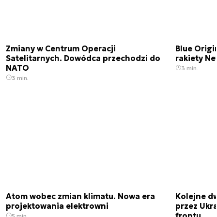
Zmiany w Centrum Operacji
Blue Origi
Satelitarnych. Dowódca przechodzi do
rakiety N
NATO
3 min.
3 min.
Atom wobec zmian klimatu. Nowa era
Kolejne d
projektowania elektrowni
przez Ukra
frontu
5 min.