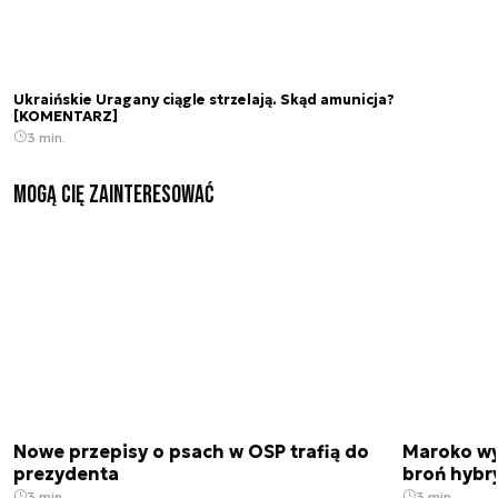
Ukraińskie Uragany ciągle strzelają. Skąd amunicja?
[KOMENTARZ]
3 min.
Mogą Cię zainteresować
Nowe przepisy o psach w OSP trafią do
Maroko wy
prezydenta
broń hybr
3 min.
3 min.