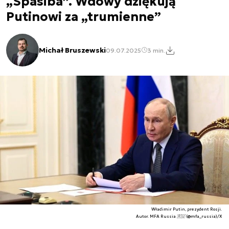
„Spasiba”. Wdowy dziękują
Putinowi za „trumienne”
Michał Bruszewski
09.07.2025
3 min.
Władimir Putin, prezydent Rosji.
Autor. MFA Russia 🇷🇺 (@mfa_russia)/X