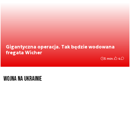
Gigantyczna operacja. Tak będzie wodowana
fregata Wicher
5 min.
4
Wojna na Ukrainie