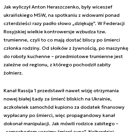
Jak wyliczył Anton Heraszczenko, były wiceszef
ukraińskiego MSW, na spotkaniu z wdowami ponad
czterdzieści razy padło słowo „dziękuję”. W Federacji
Rosyjskiej wielkie kontrowersje wzbudza tzw.
trumienne, czyli to co mają dostać bliscy po śmierci
członka rodziny. Od słoików z żywnością, po maszynkę
do roboty kuchenne – przedmiotowe trumienne jest
zależne od regionu, z którego pochodził zabity
żołnierz.
Kanał Rassija 1 przedstawił nawet wizję otrzymania
nowej białej Łady za śmierć bliskich na Ukrainie,
aczkolwiek samochód kupiono za dodatek finansowy
wypłacany po śmierci, więc propagandowy kanał
dokonał manipulacji. Jak mówili rodzice zabitego –
„samochodem uczcimy śmierć syna”. Najbardziej