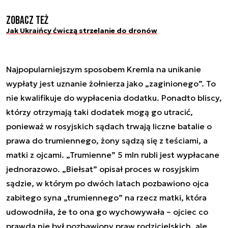
Zobacz też
Jak Ukraińcy ćwiczą strzelanie do dronów
Najpopularniejszym sposobem Kremla na unikanie
wypłaty jest uznanie żołnierza jako „zaginionego”. To
nie kwalifikuje do wypłacenia dodatku. Ponadto bliscy,
którzy otrzymają taki dodatek mogą go utracić,
ponieważ w rosyjskich sądach trwają liczne batalie o
prawa do trumiennego, żony sądzą się z teściami, a
matki z ojcami. „Trumienne” 5 mln rubli jest wypłacane
jednorazowo. „Biełsat” opisał proces w rosyjskim
sądzie, w którym po dwóch latach pozbawiono ojca
zabitego syna „trumiennego” na rzecz matki, która
udowodniła, że to ona go wychowywała – ojciec co
prawda nie był pozbawiony praw rodzicielskich, ale