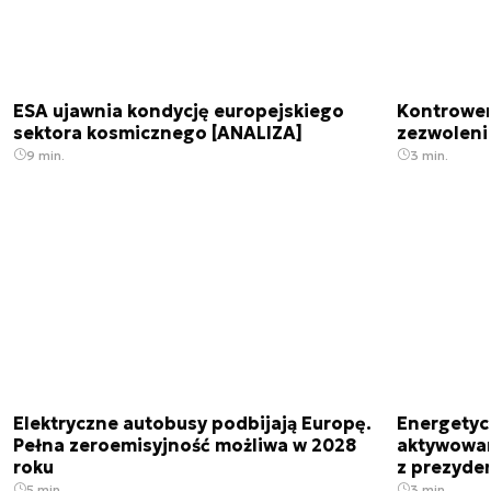
ESA ujawnia kondycję europejskiego
Kontrowers
sektora kosmicznego [ANALIZA]
zezwoleni
9 min.
3 min.
Elektryczne autobusy podbijają Europę.
Energetyc
Pełna zeroemisyjność możliwa w 2028
aktywowany
roku
z prezyde
5 min.
3 min.