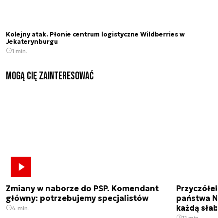
Kolejny atak. Płonie centrum logistyczne Wildberries w
Jekaterynburgu
1 min.
Mogą Cię zainteresować
Zmiany w naborze do PSP. Komendant
Przyczółe
główny: potrzebujemy specjalistów
państwa N
każdą sła
4 min.
11 min.