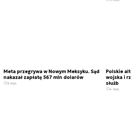
Meta przegrywa w Nowym Meksyku. Sąd
Polskie a
nakazał zapłatę 567 mln dolarów
wojska i r
służb
3 min.
4 min.