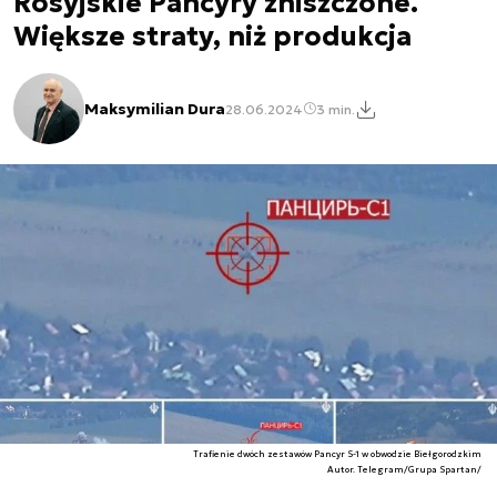
Rosyjskie Pancyry zniszczone.
Większe straty, niż produkcja
Maksymilian Dura
28.06.2024
3 min.
Trafienie dwóch zestawów Pancyr S-1 w obwodzie Biełgorodzkim
Autor. Telegram/Grupa Spartan/