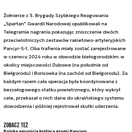
Żołnierze z 3. Brygady Szybkiego Reagowania
„Spartan” Gwardii Narodowej opublikowali na
Telegramie nagrania pokazując zniszczenie dwóch
przeciwlotniczych zestawów rakietowo-artyleryjskich
Pancyr-S-1. Oba trafienia miały zostać zarejestrowane
w czerwcu 2024 roku w obwodzie biełogorodzkim: w
okolicy miejscowości Dubowe (na południe od
Biełgorodu) i Borisowka (na zachód od Biełgorodu). Za
każdym razem cała operacja była koordynowana z
bezzałogowego statku powietrznego, który wykrył
cele, przekazał o nich dane do ukraińskiego systemu
dowodzenia i później rejestrował skutki uderzenia.
Zobacz też
Polska amunicja krążąca gromi Pancyry