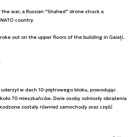
 of the war, a Russian “Shahed” drone struck a
a NATO country
roke out on the upper floors of the building in Galați.
6
 uderzył w dach 10-piętrowego bloku, powodując
około 70 mieszkańców. Dwie osoby odniosły obrażenia
kodzone zostały również samochody oraz część