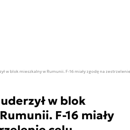
zył w blok mieszkalny w Rumunii. F-16 miały zgodę na zestrzeleni
 uderzył w blok
Rumunii. F-16 miały
rzelenie celu