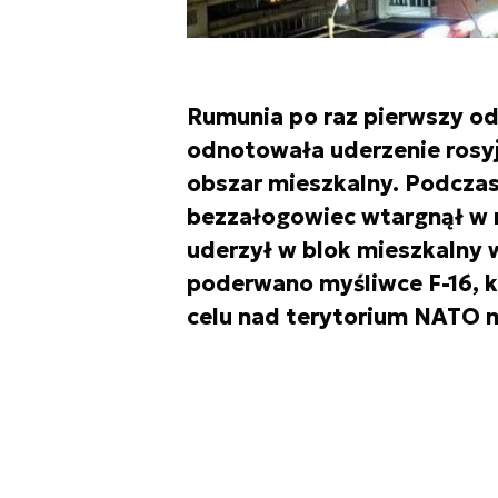
Rumunia po raz pierwszy o
odnotowała uderzenie rosy
obszar mieszkalny. Podczas
bezzałogowiec wtargnął w 
uderzył w blok mieszkalny w
poderwano myśliwce F-16, k
celu nad terytorium NATO mi