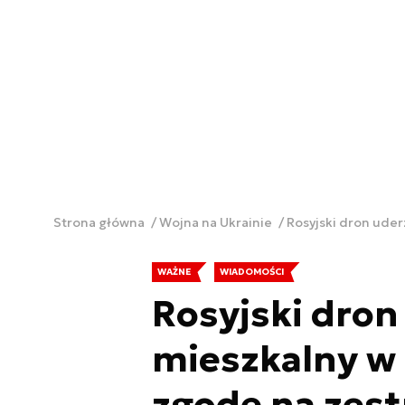
Strona główna
Wojna na Ukrainie
Rosyjski dron uder
WAŻNE
WIADOMOŚCI
Rosyjski dron
mieszkalny w 
zgodę na zest