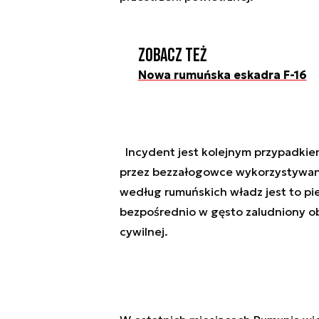
Zobacz też
Nowa rumuńska eskadra F-16
Incydent jest kolejnym przypadkie
przez bezzałogowce wykorzystywane
według rumuńskich władz jest to pi
bezpośrednio w gęsto zaludniony ob
cywilnej.