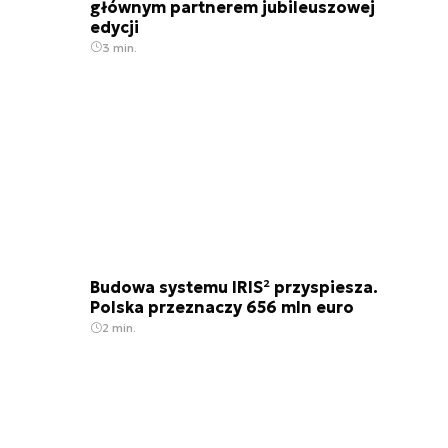
głównym partnerem jubileuszowej
edycji
3 min.
Budowa systemu IRIS² przyspiesza.
Polska przeznaczy 656 mln euro
2 min.