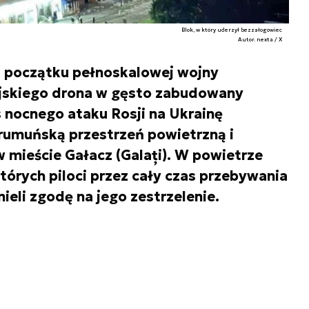
Blok, w który uderzył bezzałogowiec
Autor. nexta / X
d początku pełnoskalowej wojny
jskiego drona w gęsto zabudowany
 nocnego ataku Rosji na Ukrainę
rumuńską przestrzeń powietrzną i
 mieście Gałacz (Galați). W powietrze
tórych piloci przez cały czas przebywania
eli zgodę na jego zestrzelenie.