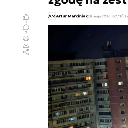
AM
Artur Marciniak
29 maja 2026, 07:11
2 
1
7