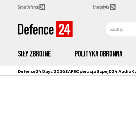
Siły zbrojne
Polityka obronna
Defence24 Days 2026
SAFE
Operacja Szpej
D24 Audio
K