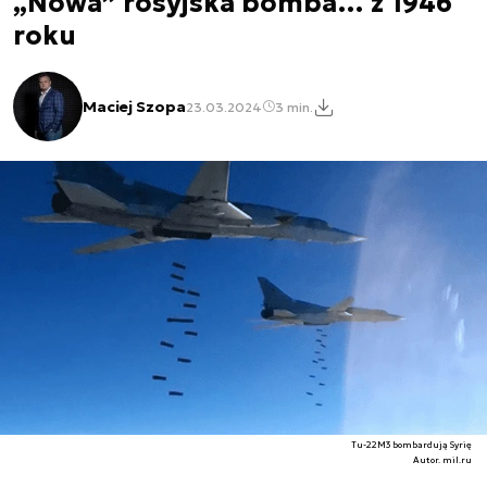
„Nowa” rosyjska bomba… z 1946
roku
Maciej Szopa
23.03.2024
3 min.
Tu-22M3 bombardują Syrię
Autor. mil.ru