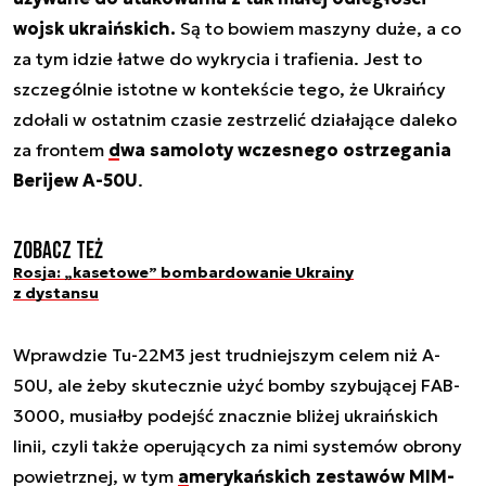
wojsk ukraińskich.
Są to bowiem maszyny duże, a co
za tym idzie łatwe do wykrycia i trafienia. Jest to
szczególnie istotne w kontekście tego, że Ukraińcy
zdołali w ostatnim czasie zestrzelić działające daleko
za frontem
dwa samoloty wczesnego ostrzegania
Berijew A-50U
.
Zobacz też
Rosja: „kasetowe” bombardowanie Ukrainy
z dystansu
Wprawdzie Tu-22M3 jest trudniejszym celem niż A-
50U, ale żeby skutecznie użyć bomby szybującej FAB-
3000, musiałby podejść znacznie bliżej ukraińskich
linii, czyli także operujących za nimi systemów obrony
powietrznej, w tym
amerykańskich zestawów MIM-