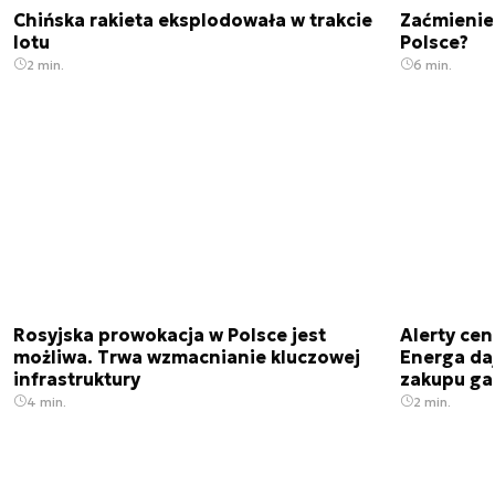
Chińska rakieta eksplodowała w trakcie
Zaćmienie
lotu
Polsce?
2 min.
6 min.
Rosyjska prowokacja w Polsce jest
Alerty cen
możliwa. Trwa wzmacnianie kluczowej
Energa da
infrastruktury
zakupu ga
4 min.
2 min.