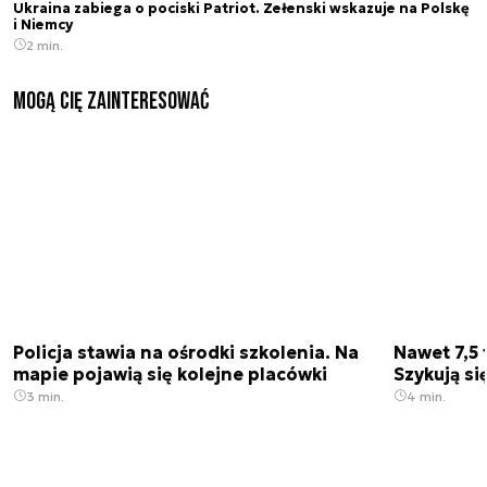
Ukraina zabiega o pociski Patriot. Zełenski wskazuje na Polskę
i Niemcy
2 min.
Mogą Cię zainteresować
Policja stawia na ośrodki szkolenia. Na
Nawet 7,5 
mapie pojawią się kolejne placówki
Szykują si
3 min.
4 min.