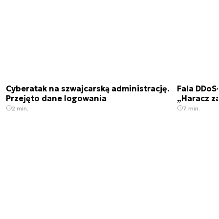
Cyberatak na szwajcarską administrację.
Fala DDoS-
Przejęto dane logowania
„Haracz z
2 min.
7 min.