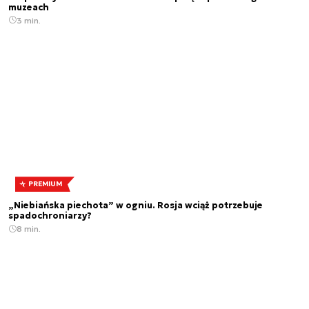
muzeach
3 min.
PREMIUM
„Niebiańska piechota” w ogniu. Rosja wciąż potrzebuje
spadochroniarzy?
8 min.