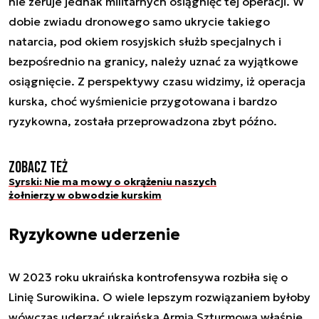
nie zeruje jednak militarnych osiągnięć tej operacji. W
dobie zwiadu dronowego samo ukrycie takiego
natarcia, pod okiem rosyjskich służb specjalnych i
bezpośrednio na granicy, należy uznać za wyjątkowe
osiągnięcie. Z perspektywy czasu widzimy, iż operacja
kurska, choć wyśmienicie przygotowana i bardzo
ryzykowna, została przeprowadzona zbyt późno.
Zobacz też
Syrski: Nie ma mowy o okrążeniu naszych
żołnierzy w obwodzie kurskim
Ryzykowne uderzenie
W 2023 roku ukraińska kontrofensywa rozbiła się o
Linię Surowikina. O wiele lepszym rozwiązaniem byłoby
wówczas uderzać ukraińską Armią Szturmową właśnie