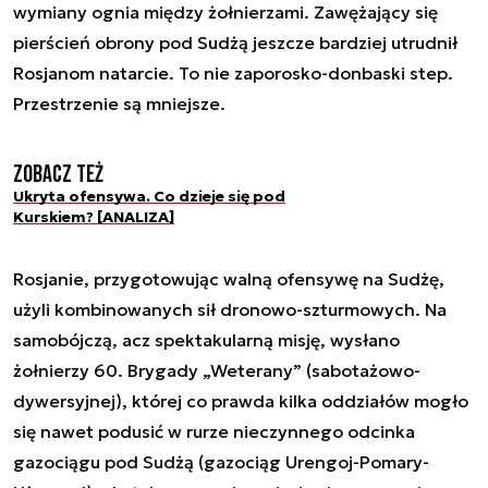
wymiany ognia między żołnierzami. Zawężający się
pierścień obrony pod Sudżą jeszcze bardziej utrudnił
Rosjanom natarcie. To nie zaporosko-donbaski step.
Przestrzenie są mniejsze.
Zobacz też
Ukryta ofensywa. Co dzieje się pod
Kurskiem? [ANALIZA]
Rosjanie, przygotowując walną ofensywę na Sudżę,
użyli kombinowanych sił dronowo-szturmowych. Na
samobójczą, acz spektakularną misję, wysłano
żołnierzy 60. Brygady „Weterany” (sabotażowo-
dywersyjnej), której co prawda kilka oddziałów mogło
się nawet podusić w rurze nieczynnego odcinka
gazociągu pod Sudżą (gazociąg Urengoj-Pomary-