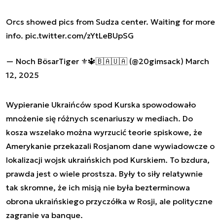
Orcs showed pics from Sudza center. Waiting for more
info.
pic.twitter.com/zYtLeBUpSG
— Noch BösarTiger ⚜️🔱🇧🇦🇺🇦 (@20gimsack)
March
12, 2025
Wypieranie Ukraińców spod Kurska spowodowało
mnożenie się różnych scenariuszy w mediach. Do
kosza wszelako można wyrzucić teorie spiskowe, że
Amerykanie przekazali Rosjanom dane wywiadowcze o
lokalizacji wojsk ukraińskich pod Kurskiem. To bzdura,
prawda jest o wiele prostsza. Były to siły relatywnie
tak skromne, że ich misją nie była bezterminowa
obrona ukraińskiego przyczółka w Rosji, ale polityczne
zagranie va banque.