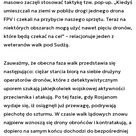
masowo zaczęli stosować taktykę tzw. pop-up. „Kiedyś
umieszczali na ziemi w pobliżu drogi jednego drona
FPV i czekali na przybycie naszego sprzętu. Teraz na
niektórych obszarach mogą użyć nawet pięciu dronów,
które będą czekać na cel” – relacjonuje jeden z
weteranów walk pod Sudżą.
Zauważmy, że obecna faza walk przedstawia się
następująco: ciężar starcia biorą na siebie drużyny
operatorów dronów, które z detektywistycznym
uporem szukają jakiejkolwiek wojskowej aktywności
przeciwnika i atakują. Po tej fazie, gdy Rosjanom
wydaje się, iż osiągnęli już przewagę, podrywają
piechotę do szturmu. W czasie walk lądowych znowu
najpierw wznoszą się drony obrońców i kontratakują, a
dopiero na samym końcu dochodzi do bezpośredniej