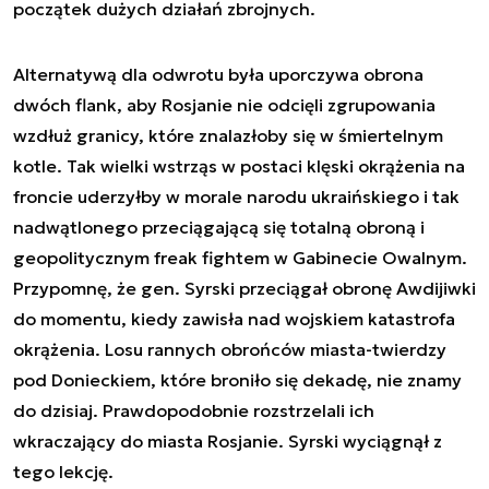
początek dużych działań zbrojnych.
Alternatywą dla odwrotu była uporczywa obrona
dwóch flank, aby Rosjanie nie odcięli zgrupowania
wzdłuż granicy, które znalazłoby się w śmiertelnym
kotle. Tak wielki wstrząs w postaci klęski okrążenia na
froncie uderzyłby w morale narodu ukraińskiego i tak
nadwątlonego przeciągającą się totalną obroną i
geopolitycznym freak fightem w Gabinecie Owalnym.
Przypomnę, że gen. Syrski przeciągał obronę Awdijiwki
do momentu, kiedy zawisła nad wojskiem katastrofa
okrążenia. Losu rannych obrońców miasta-twierdzy
pod Donieckiem, które broniło się dekadę, nie znamy
do dzisiaj. Prawdopodobnie rozstrzelali ich
wkraczający do miasta Rosjanie. Syrski wyciągnął z
tego lekcję.