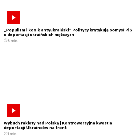
„Populizm i konik antyukraiński” Politycy krytykują pomysł PiS
o deportacji ukraińskich mężczyzn
3 min.
Wybuch rakiety nad Polską | Kontrowersyjna kwestia
deportacji Ukrainców na front
1 min.