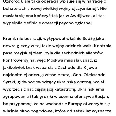
Użgorod), ale taka operacja wpisuje się w narrację o
bohaterach „nowej wielkiej wojny ojczyźnianej”. Nie
musiała się ona kończyć tak jak w Awdijiwce, a i tak
wypełniła definicję operacji psychologicznej.
Kreml, nie bez racji, wytypował właśnie Sudżę jako
newralgiczny w tej fazie wojny odcinek walk. Kontrola
pasa rosyjskiej ziemi była dla zachodnich aliantów
kontrowersyjna, więc Moskwa musiała uznać, iż
jakikolwiek brak wsparcia z Zachodu dla Kijowa
najdobitniej odczują właśnie tutaj. Gen. Ołeksandr
Syrski, głównodowodzący ukraińską obroną, wolał
wyprzedzić nadciągającą katastrofę. Ukraińskiemu
zgrupowaniu i tak groziła wiosenna ofensywa Rosjan,
bo przypomnę, że na wschodzie Europy otworzyło się
właśnie okno pogodowe, które od setek lat wyznacza