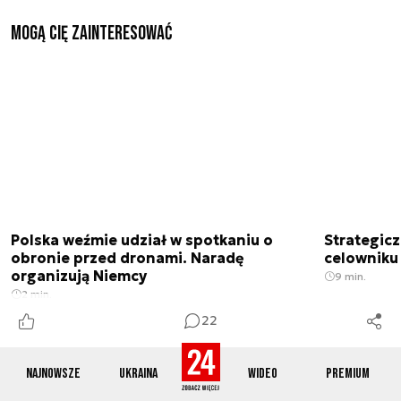
Mogą Cię zainteresować
Polska weźmie udział w spotkaniu o
Strategic
obronie przed dronami. Naradę
celowniku 
organizują Niemcy
9 min.
2 min.
22
Najnowsze
Ukraina
Wideo
Premium