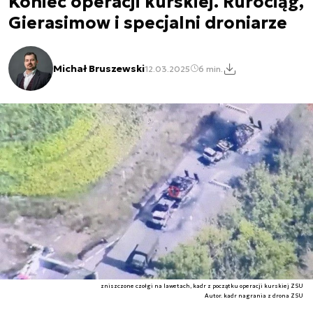
Koniec operacji kurskiej. Rurociąg,
Gierasimow i specjalni droniarze
Michał Bruszewski
12.03.2025
6 min.
zniszczone czołgi na lawetach, kadr z początku operacji kurskiej ZSU
Autor. kadr nagrania z drona ZSU