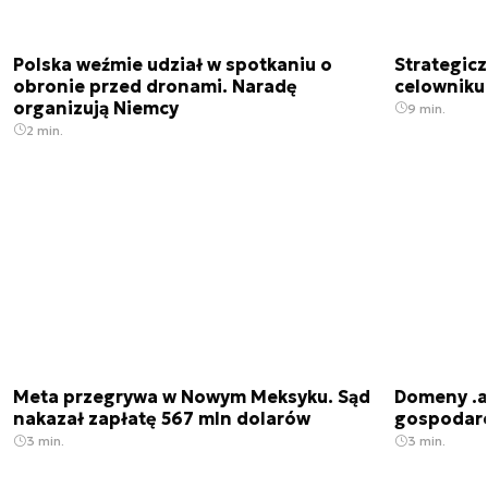
Polska weźmie udział w spotkaniu o
Strategic
obronie przed dronami. Naradę
celowniku 
organizują Niemcy
9 min.
2 min.
Meta przegrywa w Nowym Meksyku. Sąd
Domeny .ai
nakazał zapłatę 567 mln dolarów
gospodarek
3 min.
3 min.