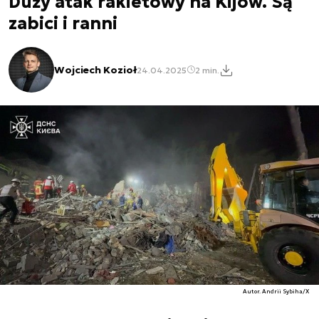
Duży atak rakietowy na Kijów. Są
zabici i ranni
Wojciech Kozioł
24.04.2025
2 min.
Autor. Andrii Sybiha/X