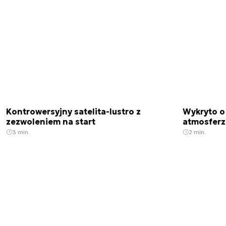
Kontrowersyjny satelita-lustro z
Wykryto o
zezwoleniem na start
atmosfer
3 min.
2 min.