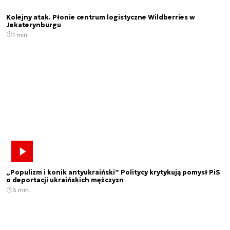
Kolejny atak. Płonie centrum logistyczne Wildberries w
Jekaterynburgu
1 min.
„Populizm i konik antyukraiński” Politycy krytykują pomysł PiS
o deportacji ukraińskich mężczyzn
3 min.