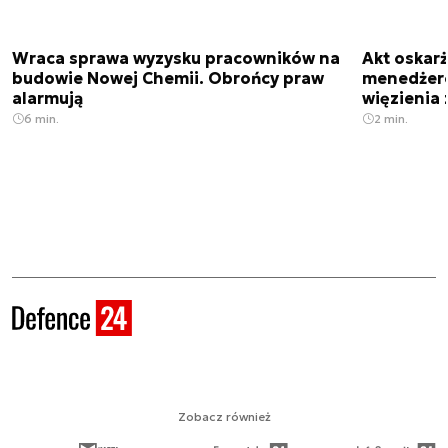
Wraca sprawa wyzysku pracowników na
Akt oskar
budowie Nowej Chemii. Obrońcy praw
menedżero
alarmują
więzienia z
6 min.
2 min.
Zobacz również