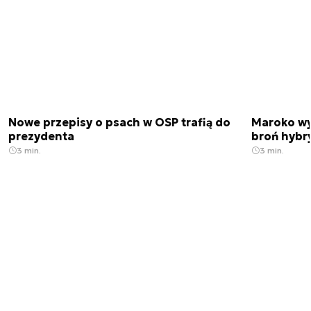
Nowe przepisy o psach w OSP trafią do
Maroko wy
prezydenta
broń hybr
3 min.
3 min.