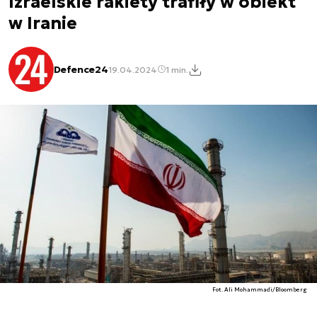
Izraelskie rakiety trafiły w obiekt
w Iranie
Defence24
19.04.2024
1 min.
Fot. Ali Mohammadi/Bloomberg