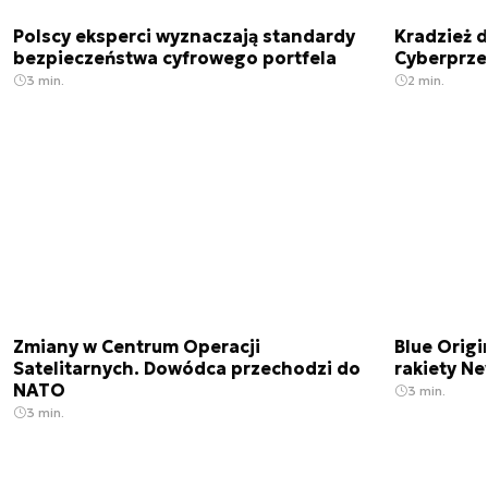
Polscy eksperci wyznaczają standardy
Kradzież 
bezpieczeństwa cyfrowego portfela
Cyberprze
3 min.
2 min.
Zmiany w Centrum Operacji
Blue Origi
Satelitarnych. Dowódca przechodzi do
rakiety N
NATO
3 min.
3 min.