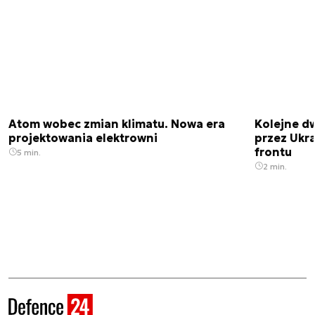
Atom wobec zmian klimatu. Nowa era
Kolejne d
projektowania elektrowni
przez Ukra
frontu
5 min.
2 min.