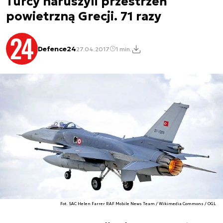
Turcy naruszyli przestrzeń
powietrzną Grecji. 71 razy
Defence24
27.04.2017
1 min.
Fot. SAC Helen Farrer RAF Mobile News Team / Wikimedia Commons / OGL