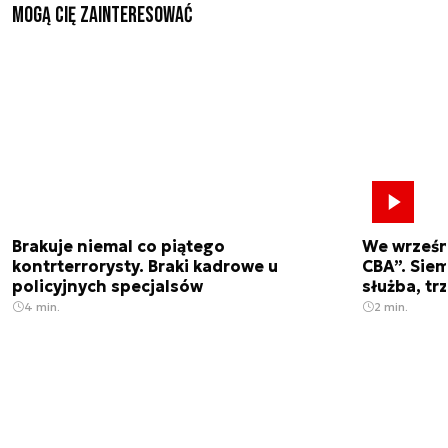
Mogą Cię zainteresować
Brakuje niemal co piątego
We wrześn
kontrterrorysty. Braki kadrowe u
CBA”. Siem
policyjnych specjalsów
służba, tr
4 min.
2 min.