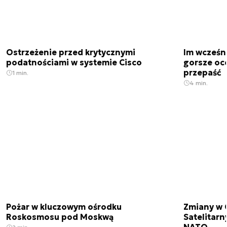
Ostrzeżenie przed krytycznymi
Im wcześni
podatnościami w systemie Cisco
gorsze oc
przepaść
1 min.
4 min.
Pożar w kluczowym ośrodku
Zmiany w 
Roskosmosu pod Moskwą
Satelitar