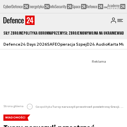
Siły zbrojne
Polityka obronna
Przemysł Zbrojeniowy
Wojna na Ukrainie
Wiado
Defence24 Days 2026
SAFE
Operacja Szpej
D24 Audio
Karta Mu
Reklama
Strona główna
Geopolityka
Turcy naruszyli przestrzeń powietrzną Grecji. 71 razy
WIADOMOŚCI