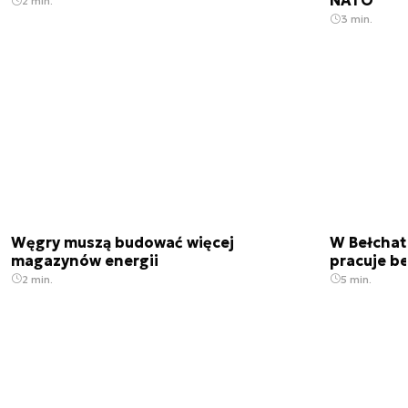
NATO
2 min.
3 min.
Węgry muszą budować więcej
W Bełchato
magazynów energii
pracuje b
2 min.
5 min.