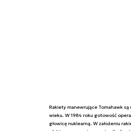
Rakiety manewrujące Tomahawk są u
wieku. W 1984 roku gotowość opera
głowicę nuklearną. W założeniu raki