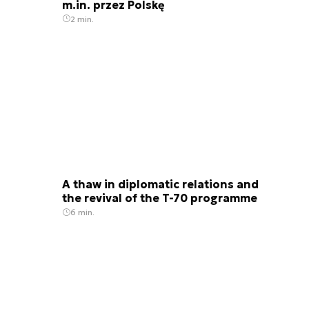
m.in. przez Polskę
2 min.
Odpalenie bojowe pocisku Tomahawk na cel w Iraku w 199
A thaw in diplomatic relations and
the revival of the T-70 programme
6 min.