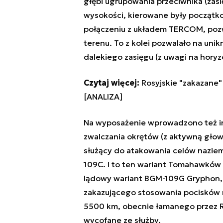
głębi ugrupowania przeciwnika (zasi
wysokości, kierowane były początko
połączeniu z układem TERCOM, poz
terenu. To z kolei pozwalało na uni
dalekiego zasięgu (z uwagi na horyz
Czytaj więcej:
Rosyjskie "zakazane"
[ANALIZA]
Na wyposażenie wprowadzono też i
zwalczania okrętów (z aktywną gło
służący do atakowania celów nazie
109C. I to ten wariant Tomahawków 
lądowy wariant BGM-109G Gryphon, j
zakazującego stosowania pocisków 
5500 km, obecnie łamanego przez R
wycofane ze służby.