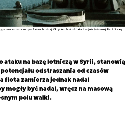
u Iowa w czasie wojny w Zatoce Perskiej. Okręt ten brał udział w II wojnie światowej. Fot. US Navy
 ataku na bazę lotniczą w Syrii, stanowią
potencjału odstraszania od czasów
 flota zamierza jednak nadal
by mogły być nadal, wręcz na masową
snym polu walki.