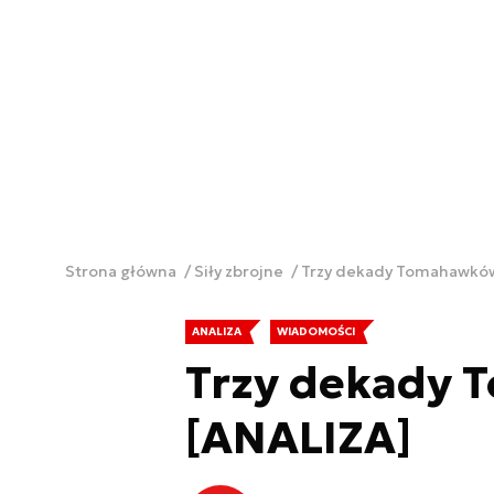
Strona główna
Siły zbrojne
Trzy dekady Tomahawków
ANALIZA
WIADOMOŚCI
Trzy dekady
[ANALIZA]