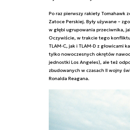
Po raz pierwszy rakiety Tomahawk z
Zatoce Perskiej. Były używane – zg
w głębi ugrupowania przeciwnika, j
Oczywiście, w trakcie tego konflik
TLAM-C, jak i TLAM-D z głowicami k
tylko nowoczesnych okrętów nawod
jednostki Los Angeles), ale też o
zbudowanych w czasach II wojny świ
Ronalda Reagana.