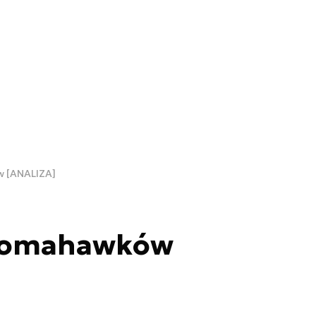
 [ANALIZA]
 Tomahawków