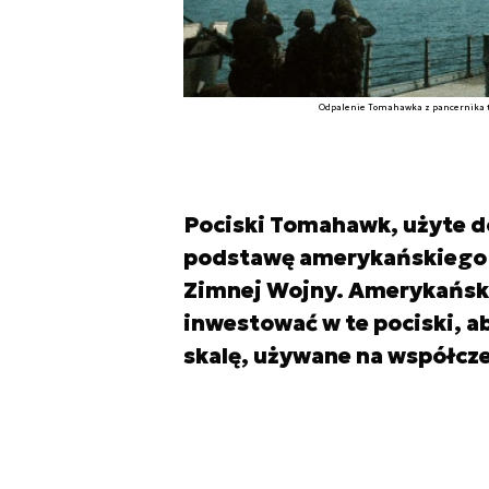
Odpalenie Tomahawka z pancernika typ
Pociski Tomahawk, użyte do
podstawę amerykańskiego 
Zimnej Wojny. Amerykańska
inwestować w te pociski, a
skalę, używane na współcze