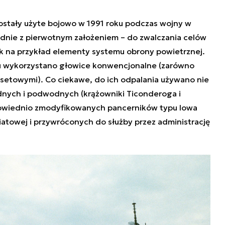
ostały użyte bojowo w 1991 roku podczas wojny w
odnie z pierwotnym założeniem – do zwalczania celów
ak na przykład elementy systemu obrony powietrznej.
tu wykorzystano głowice konwencjonalne (zarówno
asetowymi). Co ciekawe, do ich odpalania używano nie
nych i podwodnych (krążowniki Ticonderoga i
dpowiednio zmodyfikowanych pancerników typu Iowa
atowej i przywróconych do służby przez administrację