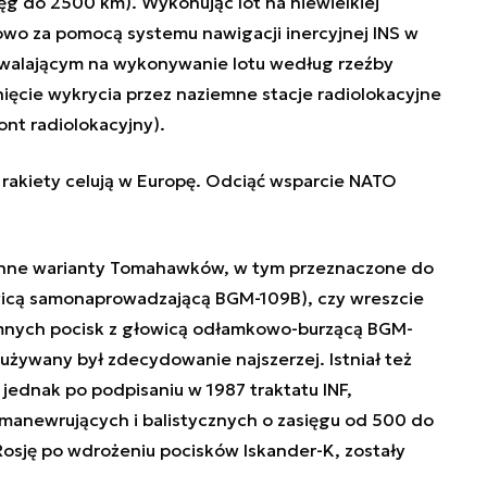
ęg do 2500 km). Wykonując lot na niewielkiej
wo za pomocą systemu nawigacji inercyjnej INS w
walającym na wykonywanie lotu według rzeźby
knięcie wykrycia przez naziemne stacje radiolokacyjne
ont radiolokacyjny).
 rakiety celują w Europę. Odciąć wsparcie NATO
nne warianty Tomahawków, w tym przeznaczone do
wicą samonaprowadzającą BGM-109B), czy wreszcie
mnych pocisk z głowicą odłamkowo-burzącą BGM-
używany był zdecydowanie najszerzej. Istniał też
ednak po podpisaniu w 1987 traktatu INF,
manewrujących i balistycznych o zasięgu od 500 do
osję po wdrożeniu pocisków Iskander-K, zostały