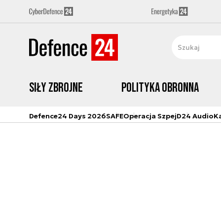
Siły zbrojne
Polityka obronna
Defence24 Days 2026
SAFE
Operacja Szpej
D24 Audio
K