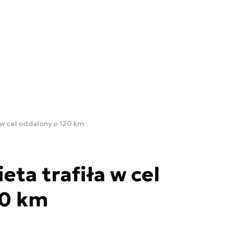
a w cel oddalony o 120 km
eta trafiła w cel
20 km