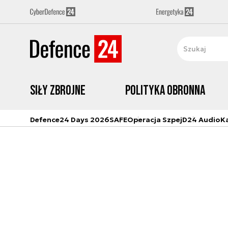
Siły zbrojne
Polityka obronna
Defence24 Days 2026
SAFE
Operacja Szpej
D24 Audio
K