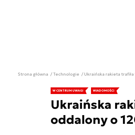
Strona główna
Technologie
Ukraińska rakieta trafił
W CENTRUM UWAGI
WIADOMOŚCI
Ukraińska raki
oddalony o 1