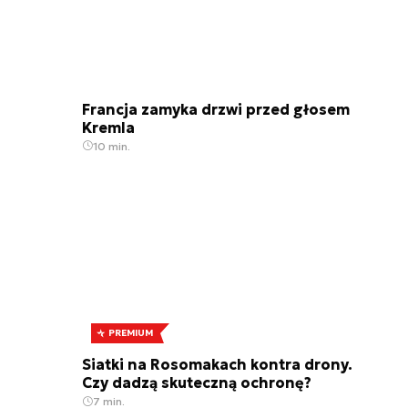
Francja zamyka drzwi przed głosem
Kremla
10 min.
PREMIUM
Siatki na Rosomakach kontra drony.
Czy dadzą skuteczną ochronę?
7 min.