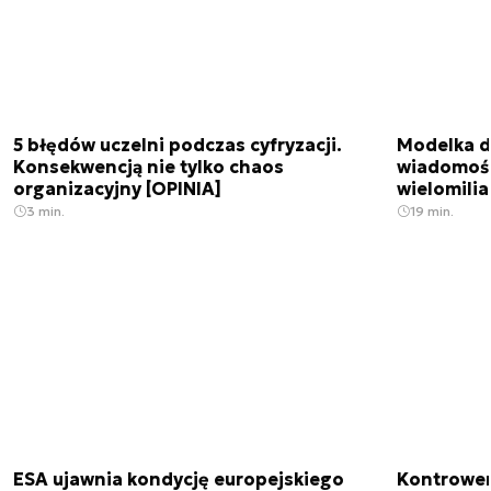
5 błędów uczelni podczas cyfryzacji.
Modelka da
Konsekwencją nie tylko chaos
wiadomośc
organizacyjny [OPINIA]
wielomili
3 min.
19 min.
ESA ujawnia kondycję europejskiego
Kontrowers