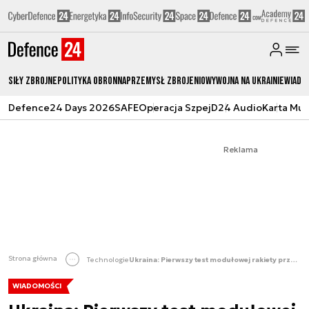
Siły zbrojne
Polityka obronna
Przemysł Zbrojeniowy
Wojna na Ukrainie
Wiado
Defence24 Days 2026
SAFE
Operacja Szpej
D24 Audio
Karta Mu
Reklama
Strona główna
Technologie
Ukraina: Pierwszy test modułowej rakiety przeciwlotniczej RK-10
WIADOMOŚCI