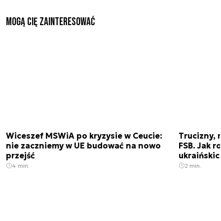
Mogą Cię zainteresować
Wiceszef MSWiA po kryzysie w Ceucie:
Trucizny, 
nie zaczniemy w UE budować na nowo
FSB. Jak r
przejść
ukraiński
4 min.
2 min.