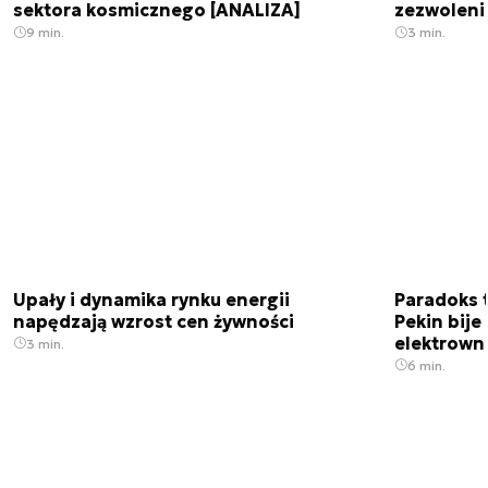
sektora kosmicznego [ANALIZA]
zezwoleni
9 min.
3 min.
Upały i dynamika rynku energii
Paradoks 
napędzają wzrost cen żywności
Pekin bije
elektrown
3 min.
6 min.