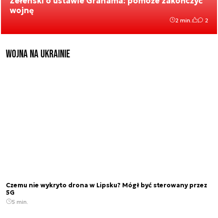
Zełenski o ustawie Grahama: pomoże zakończyć
wojnę
2 min.
2
Wojna na Ukrainie
Czemu nie wykryto drona w Lipsku? Mógł być sterowany przez
5G
5 min.