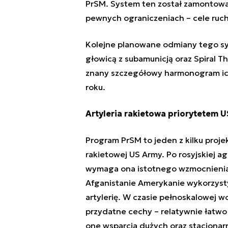
PrSM. System ten został zamontowan
pewnych ograniczeniach – cele ruch
Kolejne planowane odmiany tego sy
głowicą z subamunicją oraz Spiral T
znany szczegółowy harmonogram ic
roku.
Artyleria rakietowa priorytetem 
Program PrSM to jeden z kilku proj
rakietowej US Army. Po rosyjskiej ag
wymaga ona istotnego wzmocnienia. 
Afganistanie Amerykanie wykorzysty
artylerię. W czasie pełnoskalowej w
przydatne cechy – relatywnie łatwo 
one wsparcia dużych oraz stacjonar