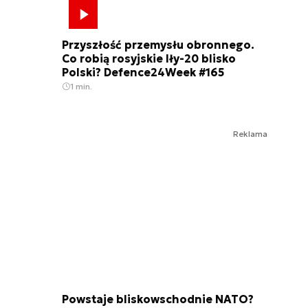
Przyszłość przemysłu obronnego.
Co robią rosyjskie Iły-20 blisko
Polski? Defence24Week #165
1 min.
Reklama
Powstaje bliskowschodnie NATO?