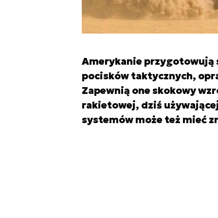
Amerykanie przygotowują 
pocisków taktycznych, op
Zapewnią one skokowy wzro
rakietowej, dziś używając
systemów może też mieć zna