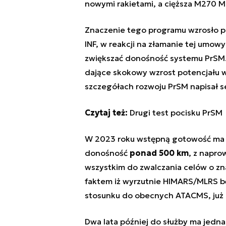
nowymi rakietami, a cięższa M270 M
Znaczenie tego programu wzrosło po
INF, w reakcji na złamanie tej umo
zwiększać donośność systemu PrSM.
dające skokowy wzrost potencjału 
szczegółach rozwoju PrSM napisał s
Czytaj też:
Drugi test pocisku PrSM
W 2023 roku wstępną gotowość ma o
donośność
ponad 500 km
, z napr
wszystkim do zwalczania celów o zn
faktem iż wyrzutnie HIMARS/MLRS bę
stosunku do obecnych ATACMS, już 
Dwa lata później do służby ma jedna