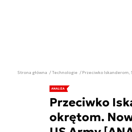
Strona główna
Technologie
Przeciwko Iskanderom, 
ANALIZA
Przeciwko Isk
okrętom. Now
US Army [ANA