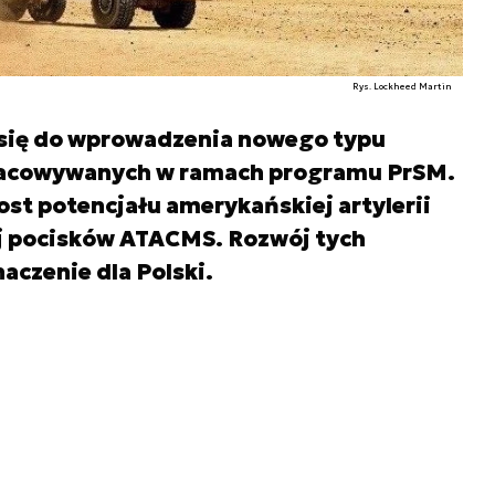
Rys. Lockheed Martin
się do wprowadzenia nowego typu
racowywanych w ramach programu PrSM.
st potencjału amerykańskiej artylerii
ej pocisków ATACMS. Rozwój tych
czenie dla Polski.