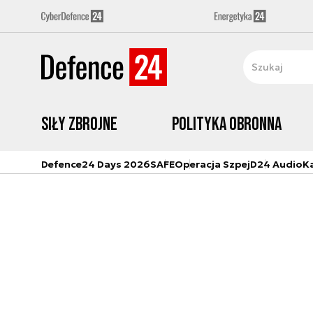
Siły zbrojne
Polityka obronna
Defence24 Days 2026
SAFE
Operacja Szpej
D24 Audio
K