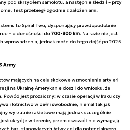
y pod skrzydłem samolotu, a następnie śledził – przy
ome. Test przebiegł zgodnie z założeniami.
stemu to Spiral Two, dysponujący prawdopodobnie
hree – o donośności do
700-800 km
. Na razie nie jest
h wprowadzenia, jednak może do tego dojść po 2025
US Army
ektów mających na celu skokowe wzmocnienie artylerii
resji na Ukrainę Amerykanie doszli do wniosku, że
Powód jest prozaiczny: w czasie operacji w Iraku czy
wali lotnictwo w pełni swobodnie, niemal tak jak
ojny wyrzutnie rakietowe mają jednak szczególnie
jest ukryć je w terenie, przemieszczać i nie wymagają
nych baz, stanowiących łatwy cel dla potencjalnego