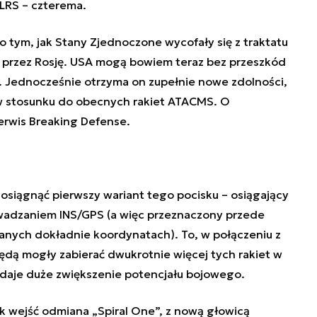
LRS – czterema.
 tym, jak Stany Zjednoczone wycofały się z traktatu
wy przez Rosję. USA mogą bowiem teraz bez przeszkód
 Jednocześnie otrzyma on zupełnie nowe zdolności,
w stosunku do obecnych rakiet ATACMS. O
erwis Breaking Defense.
siągnąć pierwszy wariant tego pocisku – osiągający
owadzaniem INS/GPS (a więc przeznaczony przede
anych dokładnie koordynatach). To, w połączeniu z
dą mogły zabierać dwukrotnie więcej tych rakiet w
daje duże zwiększenie potencjału bojowego.
k wejść odmiana „Spiral One”, z nową głowicą