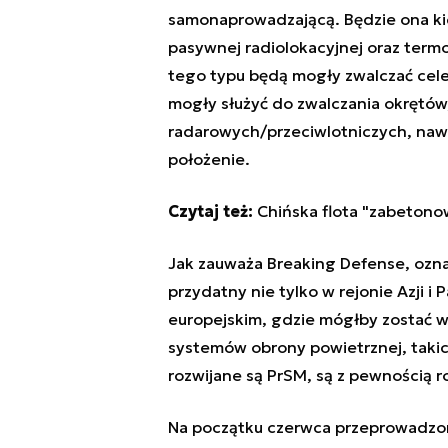
samonaprowadzającą. Będzie ona k
pasywnej radiolokacyjnej oraz termow
tego typu będą mogły zwalczać cele
mogły służyć do zwalczania okrętów,
radarowych/przeciwlotniczych, nawe
położenie.
Czytaj też:
Chińska flota "zabetonow
Jak zauważa Breaking Defense, ozna
przydatny nie tylko w rejonie Azji i 
europejskim, gdzie mógłby zostać 
systemów obrony powietrznej, takic
rozwijane są PrSM, są z pewnością r
Na początku czerwca przeprowadzono