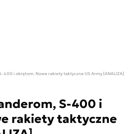
S-400 i okrętom. Nowe rakiety taktyczne US Army [ANALIZA]
anderom, S-400 i
e rakiety taktyczne
LIZA]