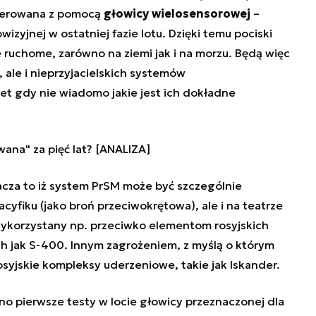
ierowana z pomocą
głowicy wielosensorowej
–
izyjnej w ostatniej fazie lotu. Dzięki temu pociski
 ruchome, zarówno na ziemi jak i na morzu. Będą więc
 ale i nieprzyjacielskich systemów
t gdy nie wiadomo jakie jest ich dokładne
ana" za pięć lat? [ANALIZA]
cza to iż system PrSM może być szczególnie
Pacyfiku (jako broń przeciwokrętowa), ale i na teatrze
wykorzystany np. przeciwko elementom rosyjskich
h jak S-400. Innym zagrożeniem, z myślą o którym
osyjskie kompleksy uderzeniowe, takie jak Iskander.
 pierwsze testy w locie głowicy przeznaczonej dla